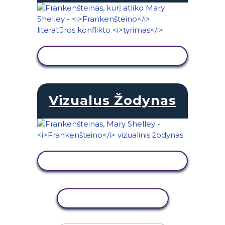
PERŽIŪRĖTI VEIKLĄ
Vizualus Žodynas
PERŽIŪRĖTI VEIKLĄ
KOPIJUOTI VEIKLĄ