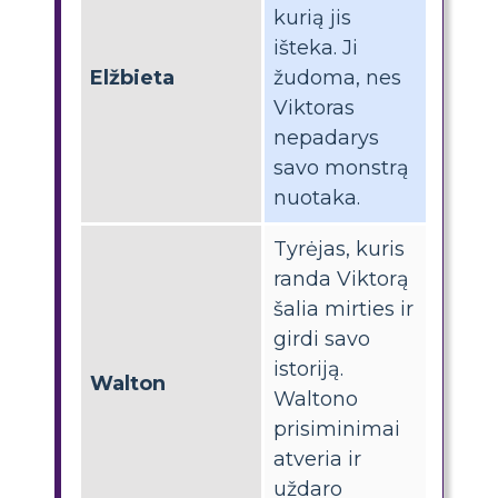
kurią jis
išteka. Ji
Elžbieta
žudoma, nes
Viktoras
nepadarys
savo monstrą
nuotaka.
Tyrėjas, kuris
randa Viktorą
šalia mirties ir
girdi savo
istoriją.
Walton
Waltono
prisiminimai
atveria ir
uždaro