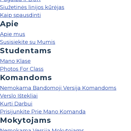
Siužetinės linijos kūrėjas
Kaip spausdinti
Apie
Apie mus
Susisiekite su Mumis
Studentams
Mano Klase
Photos For Class
Komandoms
Nemokama Bandomoji Versija Komandoms
Verslo Ištekliai
Kurti Darbui
Prisijunkite Prie Mano Komanda
Mokytojams
Nemokama Versija Mokytojams