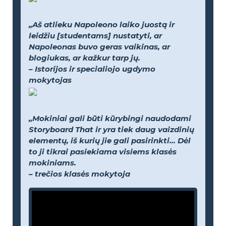
„Aš atlieku Napoleono laiko juostą ir
leidžiu [studentams] nustatyti, ar
Napoleonas buvo geras vaikinas, ar
blogiukas, ar kažkur tarp jų.
– Istorijos ir specialiojo ugdymo
mokytojas
„Mokiniai gali būti kūrybingi naudodami
Storyboard That ir yra tiek daug vaizdinių
elementų, iš kurių jie gali pasirinkti... Dėl
to ji tikrai pasiekiama visiems klasės
mokiniams.
– trečios klasės mokytoja