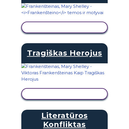
PERŽIŪRĖTI VEIKLĄ
Tragiškas Herojus
PERŽIŪRĖTI VEIKLĄ
Literatūros
Konfliktas