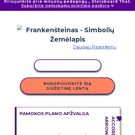
Prisijunkite prie milijonų pedagogų „ Storyboard That.
Sukurkite nemokamą švietimo paskyrą
✨
Daugiau Pasirinkimų
KOPIJUOTI VEIKLĄ
NUKOPIJUOKITE ŠIĄ
SIUŽETINĘ LENTĄ
PAMOKOS PLANO APŽVALGA