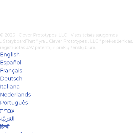
© 2026 - Clever Prototypes, LLC - Visos teisės saugomos.
„ StoryboardThat “ yra „
Clever Prototypes , LLC
“ prekės ženklas,
registruotas JAV patentų ir prekių ženklų biure.
English
Español
Français
Deutsch
Italiana
Nederlands
Português
עברית
العَرَبِيَّة
हिन्दी