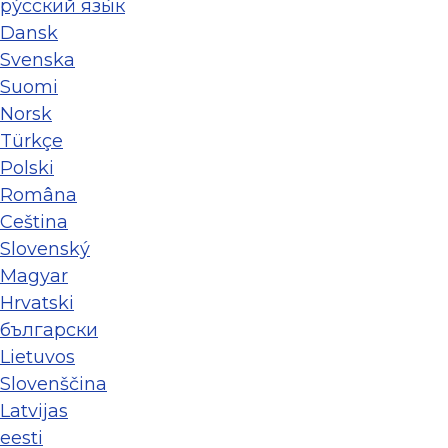
ру́сский язы́к
Dansk
Svenska
Suomi
Norsk
Türkçe
Polski
Româna
Ceština
Slovenský
Magyar
Hrvatski
български
Lietuvos
Slovenščina
Latvijas
eesti