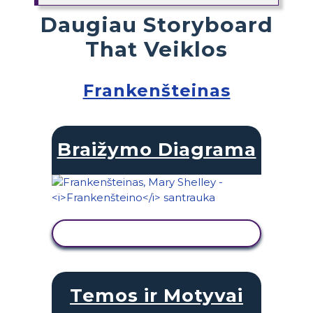
Daugiau Storyboard
That Veiklos
Frankenšteinas
Braižymo Diagrama
PERŽIŪRĖTI VEIKLĄ
Temos ir Motyvai