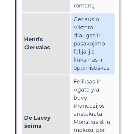
romaną.
Geriausio
Viktoro
draugas ir
Henris
pasakojimo
Clervalas
folija; jis
linksmas ir
optimistiškas.
Feliksas ir
Agata yra
buvę
Prancūzijos
aristokratai.
De Lacey
Monstras iš jų
šeima
mokosi, per