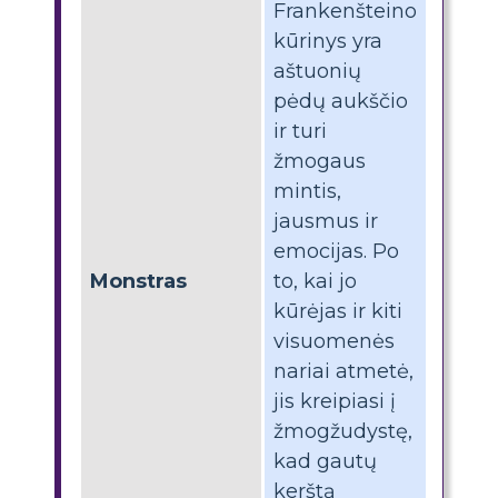
Frankenšteino
kūrinys yra
aštuonių
pėdų aukščio
ir turi
žmogaus
mintis,
jausmus ir
emocijas. Po
Monstras
to, kai jo
kūrėjas ir kiti
visuomenės
nariai atmetė,
jis kreipiasi į
žmogžudystę,
kad gautų
kerštą