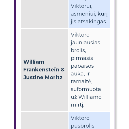
Viktorui,
asmeniui, kurį
jis atsakingas.
Viktoro
jauniausias
brolis,
pirmasis
William
pabaisos
Frankenstein &
auka, ir
Justine Moritz
tarnaitė,
suformuota
už Williamo
mirtį.
Viktoro
pusbrolis,