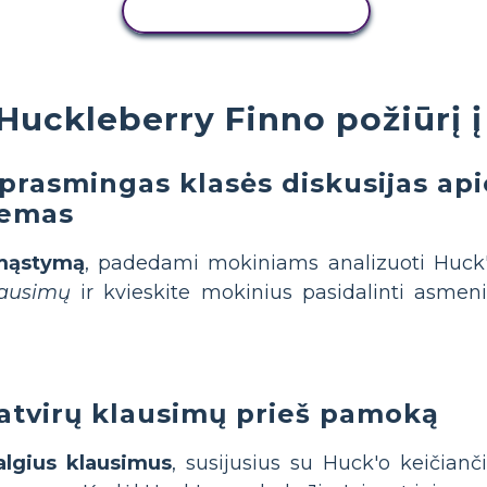
KOPIJUOTI VEIKLĄ
Huckleberry Finno požiūrį į
 prasmingas klasės diskusijas ap
lemas
 mąstymą
, padedami mokiniams analizuoti Huck'o
lausimų
ir kvieskite mokinius pasidalinti asmeni
 atvirų klausimų prieš pamoką
algius klausimus
, susijusius su Huck'o keičianč