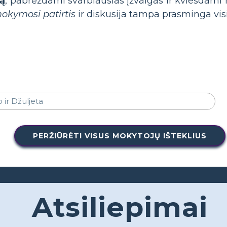
ją
, pabrėždami svarbiausias įžvalgas ir kviesdami 
okymosi patirtis
ir diskusija tampa prasminga vis
PERŽIŪRĖTI VISUS MOKYTOJŲ IŠTEKLIUS
Atsiliepimai