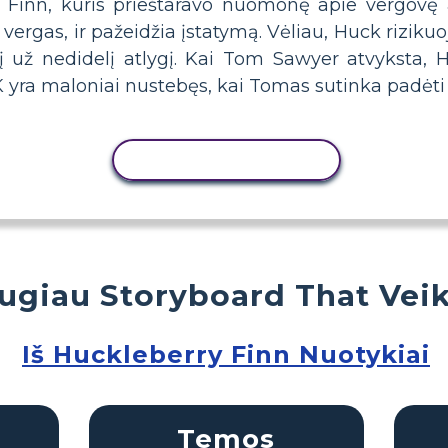
inn, kuris prieštaravo nuomonę apie vergovę a
ergas, ir pažeidžia įstatymą. Vėliau, Huck rizikuoj
į už nedidelį atlygį. Kai Tom Sawyer atvyksta, 
CK yra maloniai nustebęs, kai Tomas sutinka padė
KOPIJUOTI VEIKLĄ
ugiau Storyboard That Veik
Iš Huckleberry Finn Nuotykiai
Temos