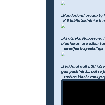
„Naudodami produktą jie
–K-5 bibliotekininkė i
„Aš atlieku Napoleono l
blogiukas, ar kažkur tar
– Istorijos ir speciali
„Mokiniai gali būti kūr
gali pasirinkti... Dėl t
– trečios klasės mokyto