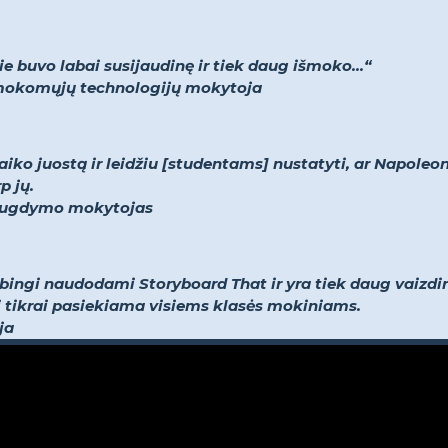
 buvo labai susijaudinę ir tiek daug išmoko...“
r mokomųjų technologijų mokytoja
aiko juostą ir leidžiu [studentams] nustatyti, ar Napoleo
p jų.
ojo ugdymo mokytojas
ybingi naudodami Storyboard That ir yra tiek daug vaizdini
o ji tikrai pasiekiama visiems klasės mokiniams.
ja