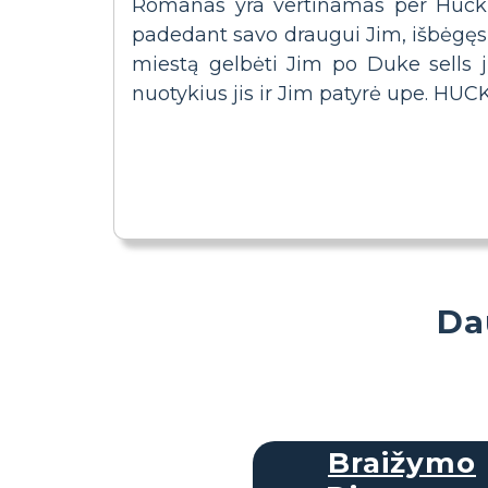
Romanas yra vertinamas per Huck F
padedant savo draugui Jim, išbėgęs v
miestą gelbėti Jim po Duke sells j
nuotykius jis ir Jim patyrė upe. HU
Da
Braižymo