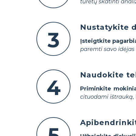
turėtų skatinti anali
Nustatykite 
3
Įsteigtkite pagarbi
paremti savo idėjas
Naudokite te
4
Priminkite mokini
cituodami ištrauką
,
Apibendrinkit
5