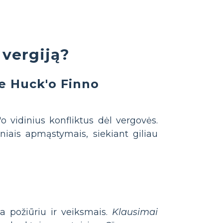
 vergiją?
ie Huck'o Finno
 vidinius konfliktus dėl vergovės.
niais apmąstymais, siekiant giliau
ia požiūriu ir veiksmais.
Klausimai