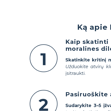
Ką apie 
Kaip skatinti
moralines di
1
Skatinkite kritinį
Užduokite atvirų k
įsitraukti.
Pasiruoškite
2
Sudarykite 3–5 įžv