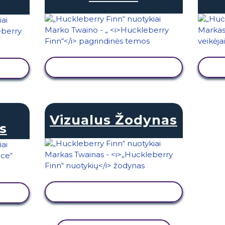
PERŽIŪRĖTI VEIKLĄ
Ą
Vizualus Žodynas
s
PERŽIŪRĖTI VEIKLĄ
Ą