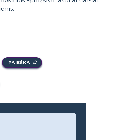
mokinius apmąstyti raštu ar garsiai.
iems.
PAIEŠKA