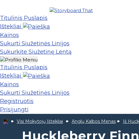
Titulinis Puslapis
Ištekliai
Kainos
Sukurti Siužetinės Linijos
Sukurkite Siužetinę Lentą
Titulinis Puslapis
Ištekliai
Kainos
Sukurti Siužetinės Linijos
Registruotis
Prisijungti
Visi Mokytojų Ištekliai
Anglų Kalbos Menas
Iš Huck
Huckleberry Finn