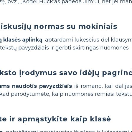
zę
, pvz., „Kodėl Huck'as padeda Jim'ui, net jei man
diskusijų normas su mokiniais
ą klasės aplinką
, aptardami lūkesčius dėl klausym
tekstų pavyzdžiais ir gerbti skirtingas nuomones.
ksto įrodymus savo idėjų pagrin
ams naudotis pavyzdžiais
iš romano, kai dalija
 kad parodytumėte, kaip nuomonės remiasi tekstu
e ir apmąstykite kaip klasė