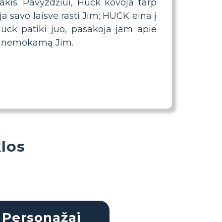
kis. Pavyzdžiui, Huck kovoja tarp
a savo laisve rasti Jim; HUCK eina į
Huck patiki juo, pasakoja jam apie
ti nemokamą Jim.
los
Personažai