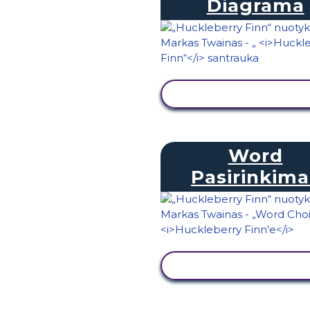
Diagrama
PERŽIŪRĖTI VEIKL
Word
Pasirinkima
PERŽIŪRĖTI VEIKL