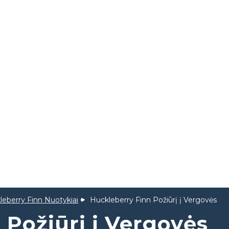
leberry Finn Nuotykiai
Huckleberry Finn Požiūrį į Vergovės
 Požiūrį į Vergovės