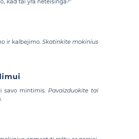
o, kad tai yra neteisinga?“
o ir kalbėjimo.
Skatinkite mokinius
dimui
si savo mintimis.
Pavaizduokite tai
.