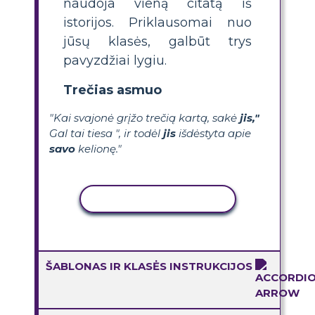
naudoja vieną citatą iš
istorijos. Priklausomai nuo
jūsų klasės, galbūt trys
pavyzdžiai lygiu.
Trečias asmuo
"Kai svajonė grįžo trečią kartą, sakė
jis,"
Gal tai tiesa ", ir todėl
jis
išdėstyta apie
savo
kelionę."
KOPIJUOTI VEIKLĄ
ŠABLONAS IR KLASĖS INSTRUKCIJOS