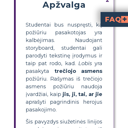
Apžvalga
FAQ
Studentai bus nuspręsti, ką
Kokia yra požiūrio įvykio vieta Uri Šuleviczo knygoj
trečiosios asmeninės pers
. Pasakotojas apibū
, leidžiant skaitytojams stebėti istoriją iš i
Kaip mokiniai gali nustatyti 
, kuriuos naudoja pa
) ir stebėti, ar 
Kokia yra paprasta kl
, kuri atskleidžia požiūrį, ir iliustruoti sceną. Tai padeda mokiniams susieti teksto įrodymus su vaizdiniu supratim
Kodėl svarbu, kad mokiniai suprastų poži
padeda mokiniams suprasti, kaip pasakojama istorija, 
Kokie yra trečiosios asmeninės įvardži
. Šie įvardžiai rodo, kad pasakotojas nėra veikėjas istorijoje, o išorinis steb
požiūriu pasakotojas yra
kalbėjimas. Naudojant
storyboard, studentai gali
parodyti tekstinę įrodymus ir
taip pat rodo, kad.
Lobis
yra
pasakyta
trečiojo asmens
požiūriu. Rašymas iš trečiojo
asmens požiūriu naudoja
įvardžiai, kaip
jis, ji, tai, ar jie
aprašyti pagrindinis herojus
pasakojimo.
Šis pavyzdys siužetinės linijos