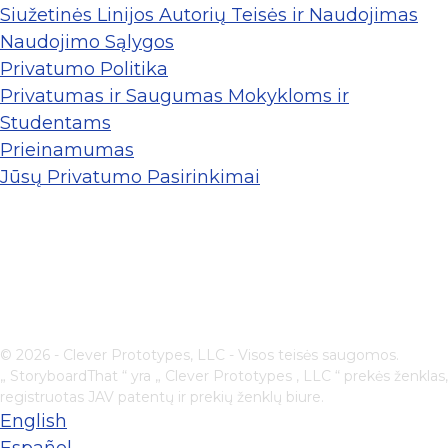
Siužetinės Linijos Autorių Teisės ir Naudojimas
Naudojimo Sąlygos
Privatumo Politika
Privatumas ir Saugumas Mokykloms ir
Studentams
Prieinamumas
Jūsų Privatumo Pasirinkimai
© 2026 - Clever Prototypes, LLC - Visos teisės saugomos.
„ StoryboardThat “ yra „
Clever Prototypes , LLC
“ prekės ženklas,
registruotas JAV patentų ir prekių ženklų biure.
English