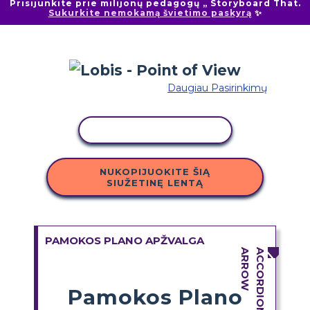
Prisijunkite prie milijonų pedagogų „ Storyboard That.
Sukurkite nemokamą švietimo paskyrą
✨
Daugiau Pasirinkimų
KOPIJUOTI VEIKLĄ
NUKOPIJUOKITE ŠIĄ
SIUŽETINĘ LENTĄ
PAMOKOS PLANO APŽVALGA
Pamokos Plano