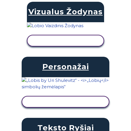
Vizualus Žodynas
PERŽIŪRĖTI VEIKLĄ
Personažai
PERŽIŪRĖTI VEIKLĄ
Teksto Ryšiai