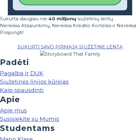
Sukurta daugiau nei
40 milijonų
siužetinių lentų
Nereikia Atsisiuntimų, Nereikia Kredito Kortelės ir Nereikia
Prisijungti!
SUKURTI SAVO PIRMĄJĄ SIUŽETINĘ LENTĄ
Padėti
Pagalba ir DUK
Siužetinės linijos kūrėjas
Kaip spausdinti
Apie
Apie mus
Susisiekite su Mumis
Studentams
Mano Klase