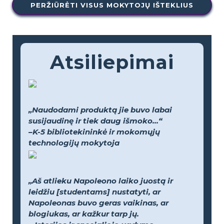
PERŽIŪRĖTI VISUS MOKYTOJŲ IŠTEKLIUS
Atsiliepimai
„Naudodami produktą jie buvo labai
susijaudinę ir tiek daug išmoko...“
–K-5 bibliotekininkė ir mokomųjų
technologijų mokytoja
„Aš atlieku Napoleono laiko juostą ir
leidžiu [studentams] nustatyti, ar
Napoleonas buvo geras vaikinas, ar
blogiukas, ar kažkur tarp jų.