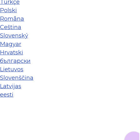
Türkçe
Polski
Româna
Ceština
Slovenský
Magyar
Hrvatski
български
Lietuvos
Slovenščina
Latvijas
eesti