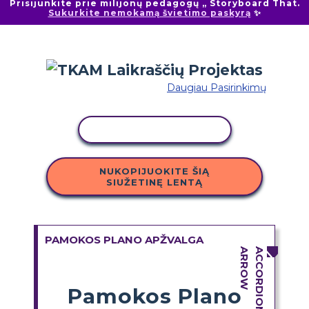
Prisijunkite prie milijonų pedagogų „ Storyboard That.
Sukurkite nemokamą švietimo paskyrą
✨
Daugiau Pasirinkimų
KOPIJUOTI VEIKLĄ
NUKOPIJUOKITE ŠIĄ
SIUŽETINĘ LENTĄ
PAMOKOS PLANO APŽVALGA
Pamokos Plano