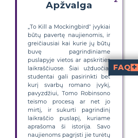
Apžvalga
„To Kill a Mockingbird“ įvykiai
būtų pavertę naujienomis, ir
greičiausiai kai kurie jų būtų
buvę pagrindiniame
puslapyje vietos ar apskrities
FAQ
laikraščiuose. Šiai užduočiai
studentai gali pasirinkti bet
Laikraščio projektas „Nužudyti tyčiojantį paukštį“ yra mokomoji pratimas, kurio metu mokiniai kuria l
Projekto tikslai gali apimti gilesnį knygos temų, veikėjų ir istorinio pagrindo supratimą, mokinių rašymo ir tyrin
Kokius tyrimo metodu
Moksleiviai gali atlikti tyrimus dar kartą skaitydami knygą, išskaidydami atitinkamas dalis ir ieškodami svarbios istorinės informacijo
kurį svarbų romano įvykį,
pavyzdžiui, Tomo Robinsono
teismo procesą ar net jo
mirtį, ir sukurti pagrindinį
laikraščio puslapį, kuriame
aprašoma ši istorija. Savo
naujienoms pagrįsti jie turėtų