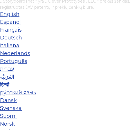
„ StoryboardThat “ yra „
Clever Prototypes , LLC
“ prekės ženklas,
registruotas JAV patentų ir prekių ženklų biure.
English
Español
Français
Deutsch
Italiana
Nederlands
Português
עברית
العَرَبِيَّة
हिन्दी
ру́сский язы́к
Dansk
Svenska
Suomi
Norsk