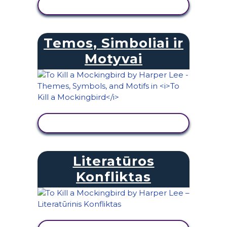
PERŽIŪRĖTI VEIKLĄ
Temos, Simboliai ir
Motyvai
PERŽIŪRĖTI VEIKLĄ
Literatūros
Konfliktas