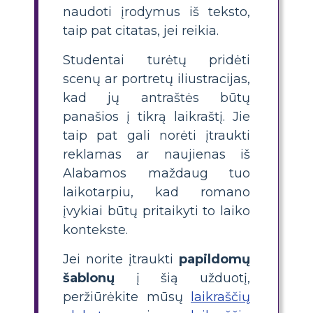
naudoti įrodymus iš teksto,
taip pat citatas, jei reikia.
Studentai turėtų pridėti
scenų ar portretų iliustracijas,
kad jų antraštės būtų
panašios į tikrą laikraštį. Jie
taip pat gali norėti įtraukti
reklamas ar naujienas iš
Alabamos maždaug tuo
laikotarpiu, kad romano
įvykiai būtų pritaikyti to laiko
kontekste.
Jei norite įtraukti
papildomų
šablonų
į šią užduotį,
peržiūrėkite mūsų
laikraščių