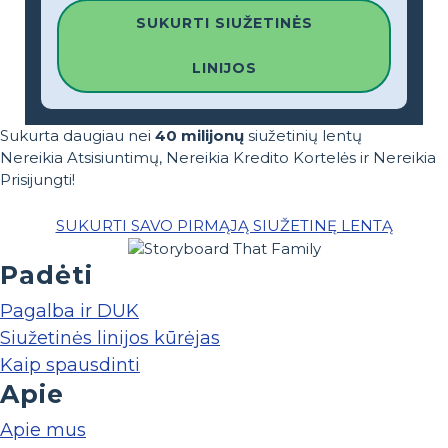
SUKURTI SIUŽETINĖS
LINIJOS
Sukurta daugiau nei
40 milijonų
siužetinių lentų
Nereikia Atsisiuntimų, Nereikia Kredito Kortelės ir Nereikia
Prisijungti!
SUKURTI SAVO PIRMĄJĄ SIUŽETINĘ LENTĄ
Padėti
Pagalba ir DUK
Siužetinės linijos kūrėjas
Kaip spausdinti
Apie
Apie mus