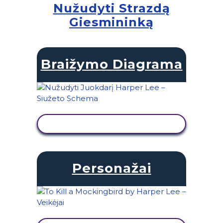
Nužudyti Strazdą
Giesmininką
Braižymo Diagrama
PERŽIŪRĖTI VEIKLĄ
Personažai