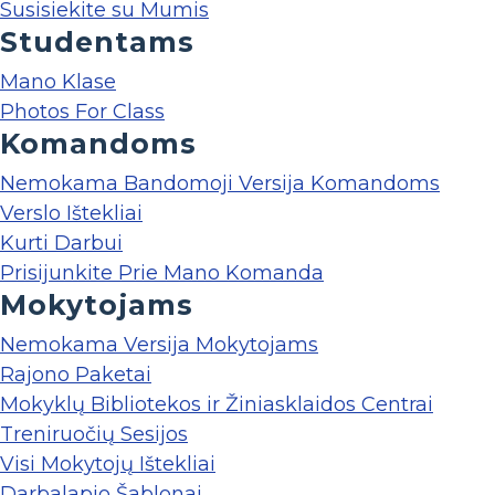
Susisiekite su Mumis
Studentams
Mano Klase
Photos For Class
Komandoms
Nemokama Bandomoji Versija Komandoms
Verslo Ištekliai
Kurti Darbui
Prisijunkite Prie Mano Komanda
Mokytojams
Nemokama Versija Mokytojams
Rajono Paketai
Mokyklų Bibliotekos ir Žiniasklaidos Centrai
Treniruočių Sesijos
Visi Mokytojų Ištekliai
Darbalapio Šablonai