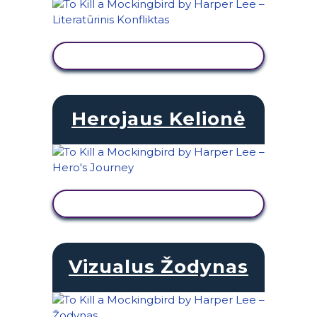
PERŽIŪRĖTI VEIKLĄ
Herojaus Kelionė
PERŽIŪRĖTI VEIKLĄ
Vizualus Žodynas