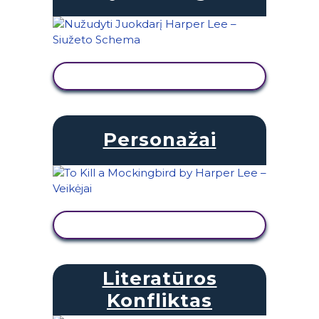
PERŽIŪRĖTI VEIKLĄ
Personažai
PERŽIŪRĖTI VEIKLĄ
Literatūros
Konfliktas