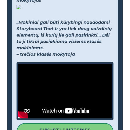
mokytojas
„Mokiniai gali būti kūrybingi naudodami
Storyboard That ir yra tiek daug vaizdinių
elementų, iš kurių jie gali pasirinkti... Dėl
to ji tikrai pasiekiama visiems klasės
mokiniams.
– trečios klasės mokytoja
SUKURTI SIUŽETINĖS