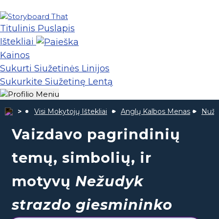
Titulinis Puslapis
Ištekliai
Kainos
Sukurti Siužetinės Linijos
Sukurkite Siužetinę Lentą
Visi Mokytojų Ištekliai
Anglų Kalbos Menas
Nužu
Vaizdavo pagrindinių
temų, simbolių, ir
motyvų
Nežudyk
strazdo giesmininko