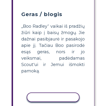
Geras / blogis
„Boo Radley“ vaikai iš pradžių
žiūri kaip į baisų žmogų. Jie
dažnai pasibjaurė ir pasakojo
apie jį. Tačiau Boo pasirodė
esąs geras, nors ir jo
veiksmai, padėdamas
Scout'ui ir Jemui išmokti
pamoką.
KOPIJUOTI VEIKLĄ