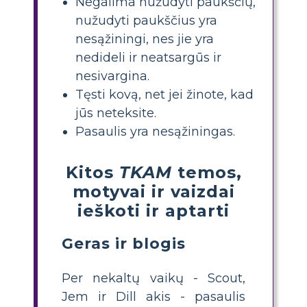
Negalima nužudyti paukščių,
nužudyti paukščius yra
nesąžiningi, nes jie yra
nedideli ir neatsargūs ir
nesivargina.
Tęsti kovą, net jei žinote, kad
jūs neteksite.
Pasaulis yra nesąžiningas.
Kitos
TKAM
temos,
motyvai ir vaizdai
ieškoti ir aptarti
Geras ir blogis
Per nekaltų vaikų - Scout,
Jem ir Dill akis - pasaulis