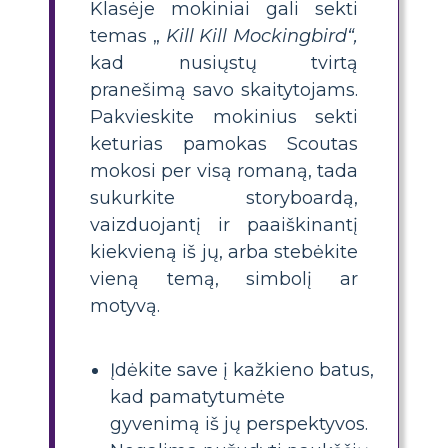
Klasėje mokiniai gali sekti
temas „
Kill Kill Mockingbird“,
kad nusiųstų tvirtą
pranešimą savo skaitytojams.
Pakvieskite mokinius sekti
keturias pamokas Scoutas
mokosi per visą romaną, tada
sukurkite storyboardą,
vaizduojantį ir paaiškinantį
kiekvieną iš jų, arba stebėkite
vieną temą, simbolį ar
motyvą.
Įdėkite save į kažkieno batus,
kad pamatytumėte
gyvenimą iš jų perspektyvos.