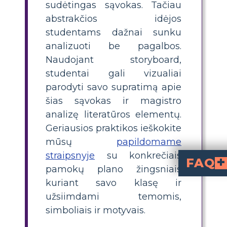
sudėtingas sąvokas. Tačiau
abstrakčios idėjos
studentams dažnai sunku
analizuoti be pagalbos.
Naudojant storyboard,
studentai gali vizualiai
parodyti savo supratimą apie
šias sąvokas ir magistro
analizę literatūros elementų.
Geriausios praktikos ieškokite
mūsų
papildomame
straipsnyje
su konkrečiais
FAQ
pamokų plano žingsniais
Kokios temos pasikartoja filme „Nužudyti j
Tarp pagrindinių temų yra rasi
Mockingbirds reiškia grynumą ir nekaltumą. Tokie veikėjai ka
Kaip Cunninghams ir Ewells pri
Ewells yra puikus pavyzdys, kas nutinka, kai skatinami iša
Kaip Finchų šeimos 
Besikeičiantis Boo Radley įvaizdis atspindi ir nekaltumo
kuriant savo klasę ir
užsiimdami temomis,
simboliais ir motyvais.