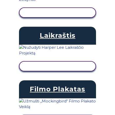
PERŽIŪRĖTI VEIKLĄ
Laikraštis
PERŽIŪRĖTI VEIKLĄ
Filmo Plakatas