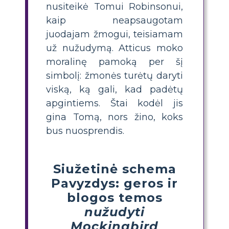
nusiteikė Tomui Robinsonui,
kaip neapsaugotam
juodajam žmogui, teisiamam
už nužudymą. Atticus moko
moralinę pamoką per šį
simbolį: žmonės turėtų daryti
viską, ką gali, kad padėtų
apgintiems. Štai kodėl jis
gina Tomą, nors žino, koks
bus nuosprendis.
Siužetinė schema
Pavyzdys: geros ir
blogos temos
nužudyti
Mockingbird