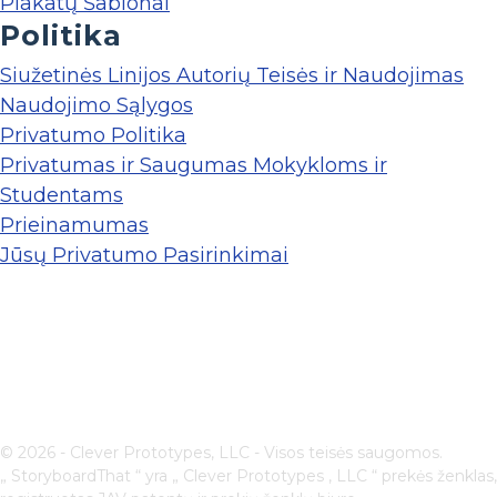
Plakatų Šablonai
Politika
Siužetinės Linijos Autorių Teisės ir Naudojimas
Naudojimo Sąlygos
Privatumo Politika
Privatumas ir Saugumas Mokykloms ir
Studentams
Prieinamumas
Jūsų Privatumo Pasirinkimai
© 2026 - Clever Prototypes, LLC - Visos teisės saugomos.
„ StoryboardThat “ yra „
Clever Prototypes , LLC
“ prekės ženklas,