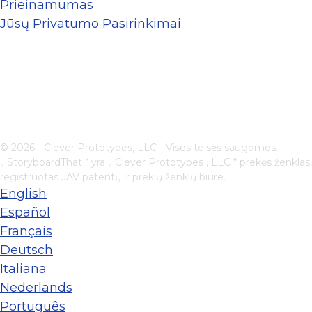
Prieinamumas
Jūsų Privatumo Pasirinkimai
© 2026 - Clever Prototypes, LLC - Visos teisės saugomos.
„ StoryboardThat “ yra „
Clever Prototypes , LLC
“ prekės ženklas,
registruotas JAV patentų ir prekių ženklų biure.
English
Español
Français
Deutsch
Italiana
Nederlands
Português