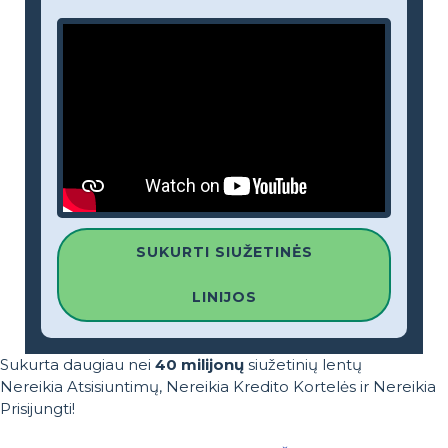
SUKURTI SIUŽETINĖS
LINIJOS
Sukurta daugiau nei
40 milijonų
siužetinių lentų
Nereikia Atsisiuntimų, Nereikia Kredito Kortelės ir Nereikia
Prisijungti!