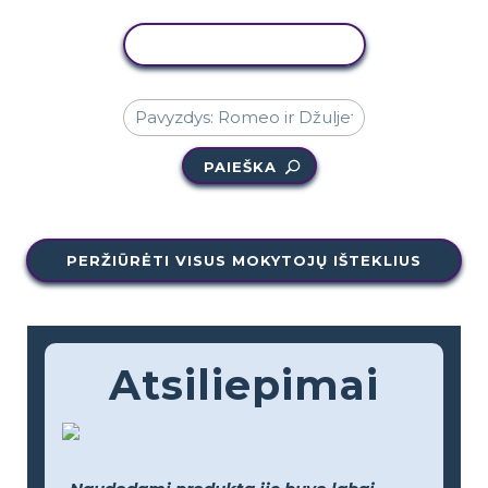
KOPIJUOTI VEIKLĄ
PAIEŠKA
PERŽIŪRĖTI VISUS MOKYTOJŲ IŠTEKLIUS
Atsiliepimai