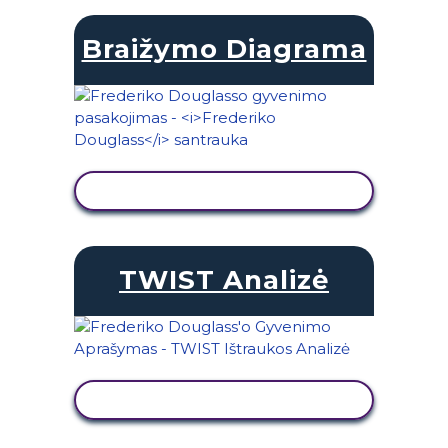
Braižymo Diagrama
PERŽIŪRĖTI VEIKLĄ
TWIST Analizė
PERŽIŪRĖTI VEIKLĄ