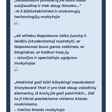
„Naudodami produktą jie buvo labai
susijaudinę ir tiek daug išmoko...“
–K-5 bibliotekininkė ir mokomųjų
technologijų mokytoja
„Aš atlieku Napoleono laiko juostą ir
leidžiu [studentams] nustatyti, ar
Napoleonas buvo geras vaikinas, ar
blogiukas, ar kažkur tarp jų.
– Istorijos ir specialiojo ugdymo
mokytojas
„Mokiniai gali būti kūrybingi naudodami
Storyboard That ir yra tiek daug vaizdinių
elementų, iš kurių jie gali pasirinkti... Dėl
to ji tikrai pasiekiama visiems klasės
mokiniams.
– trečios klasės mokytoja