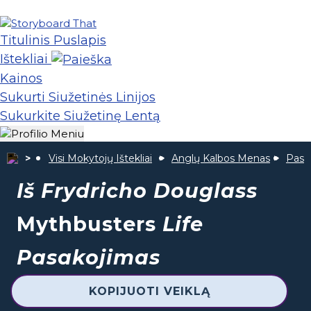
Titulinis Puslapis
Ištekliai
Kainos
Sukurti Siužetinės Linijos
Sukurkite Siužetinę Lentą
Visi Mokytojų Ištekliai
Anglų Kalbos Menas
Pasa
Iš Frydricho Douglass
Mythbusters
Life
Pasakojimas
KOPIJUOTI VEIKLĄ