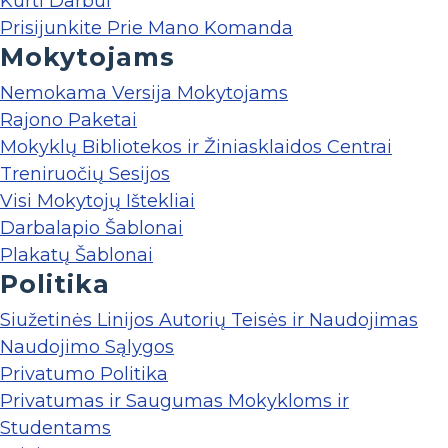
Kurti Darbui
Prisijunkite Prie Mano Komanda
Mokytojams
Nemokama Versija Mokytojams
Rajono Paketai
Mokyklų Bibliotekos ir Žiniasklaidos Centrai
Treniruočių Sesijos
Visi Mokytojų Ištekliai
Darbalapio Šablonai
Plakatų Šablonai
Politika
Siužetinės Linijos Autorių Teisės ir Naudojimas
Naudojimo Sąlygos
Privatumo Politika
Privatumas ir Saugumas Mokykloms ir
Studentams