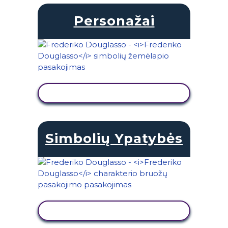
Personažai
PERŽIŪRĖTI VEIKLĄ
Simbolių Ypatybės
PERŽIŪRĖTI VEIKLĄ