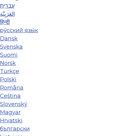
עברית
العَرَبِيَّة
हिन्दी
ру́сский язы́к
Dansk
Svenska
Suomi
Norsk
Türkçe
Polski
Româna
Ceština
Slovenský
Magyar
Hrvatski
български