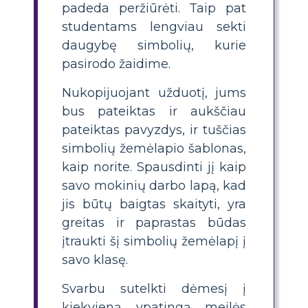
padeda peržiūrėti. Taip pat
studentams lengviau sekti
daugybę simbolių, kurie
pasirodo žaidime.
Nukopijuojant užduotį, jums
bus pateiktas ir aukščiau
pateiktas pavyzdys, ir tuščias
simbolių žemėlapio šablonas,
kaip norite. Spausdinti jį kaip
savo mokinių darbo lapą, kad
jis būtų baigtas skaityti, yra
greitas ir paprastas būdas
įtraukti šį simbolių žemėlapį į
savo klasę.
Svarbu sutelkti dėmesį į
kiekvieną ypatingą meilės