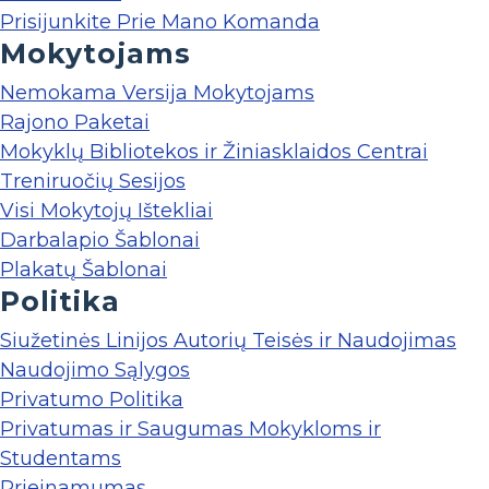
Prisijunkite Prie Mano Komanda
Mokytojams
Nemokama Versija Mokytojams
Rajono Paketai
Mokyklų Bibliotekos ir Žiniasklaidos Centrai
Treniruočių Sesijos
Visi Mokytojų Ištekliai
Darbalapio Šablonai
Plakatų Šablonai
Politika
Siužetinės Linijos Autorių Teisės ir Naudojimas
Naudojimo Sąlygos
Privatumo Politika
Privatumas ir Saugumas Mokykloms ir
Studentams
Prieinamumas