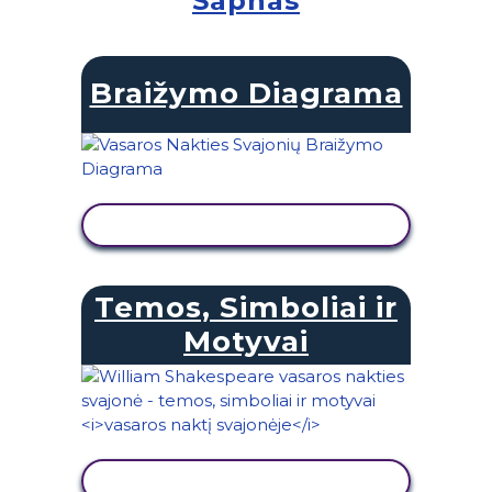
Sapnas
Braižymo Diagrama
PERŽIŪRĖTI VEIKLĄ
Temos, Simboliai ir
Motyvai
PERŽIŪRĖTI VEIKLĄ