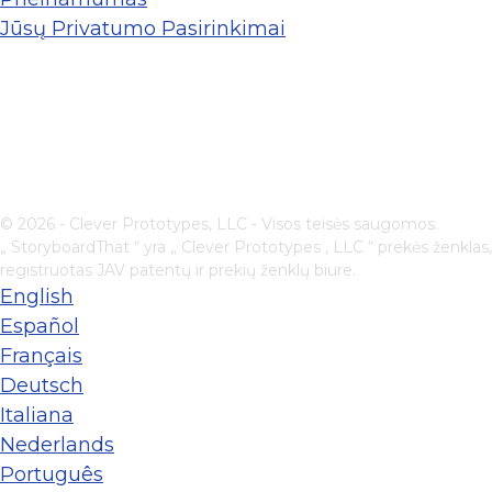
Jūsų Privatumo Pasirinkimai
© 2026 - Clever Prototypes, LLC - Visos teisės saugomos.
„ StoryboardThat “ yra „
Clever Prototypes , LLC
“ prekės ženklas,
registruotas JAV patentų ir prekių ženklų biure.
English
Español
Français
Deutsch
Italiana
Nederlands
Português