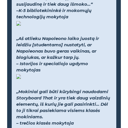
susijaudinę ir tiek daug išmoko...“
–K-5 bibliotekininkė ir mokomųjų
technologijų mokytoja
„Aš atlieku Napoleono laiko juostą ir
leidžiu [studentams] nustatyti, ar
Napoleonas buvo geras vaikinas, ar
blogiukas, ar kažkur tarp jų.
– Istorijos ir specialiojo ugdymo
mokytojas
„Mokiniai gali būti kūrybingi naudodami
Storyboard That ir yra tiek daug vaizdinių
elementų, iš kurių jie gali pasirinkti... Dėl
to ji tikrai pasiekiama visiems klasės
mokiniams.
– trečios klasės mokytoja