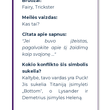
Bruožai:
Fairy, Trickster
Meilės vaizdas:
Kas tai?
Citata apie sapnus:
"Jei buvo įžeistas,
pagalvokite apie šį žaidimą
kaip svajonę ..."
Kokio konflikto šis simbolis
sukelia?
Kaltybė, tavo vardas yra Puck!
Jis sukelia Titaniją įsimylėti
„Bottom“, o Lysander ir
Demetrius įsimylės Heleną.