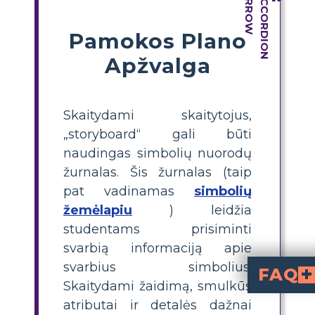
Pamokos Plano
Apžvalga
Skaitydami skaitytojus,
„storyboard“ gali būti
naudingas simbolių nuorodų
žurnalas. Šis žurnalas (taip
pat vadinamas
simbolių
žemėlapiu
) leidžia
studentams prisiminti
svarbią informaciją apie
svarbius simbolius.
FAQ
Skaitydami žaidimą, smulkūs
Kuo veikėjų žemėlapiai naudingi s
Šekspyro pjesėje vienas iš sunkumų mokiniams yra didžiulis personažų skaičius. Naudodami simbolių žemėlapį mokiniai padeda išlaikyti visus tiesiai. „Vasarvidžio nakties sapne“ 
Konfliktai ir veikėjai yra glaudžiai susiję. „Vasarvidžio nakties sapne“ veikėjai aktyviai sukelia konfliktus kitiems pjesės veikėjams, yra daug konfliktų „Žmogus prieš asmenį“. Visa tai sekti gali būti sudėti
Dramatiška folija yra veikėjas, kuris tiesiogiai veiki
atributai ir detalės dažnai