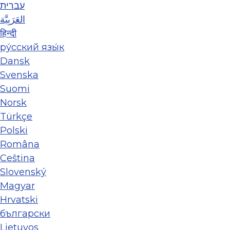
עברית
العَرَبِيَّة
हिन्दी
ру́сский язы́к
Dansk
Svenska
Suomi
Norsk
Türkçe
Polski
Româna
Ceština
Slovenský
Magyar
Hrvatski
български
Lietuvos