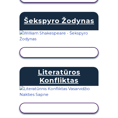
Šekspyro Žodynas
PERŽIŪRĖTI VEIKLĄ
Literatūros
Konfliktas
PERŽIŪRĖTI VEIKLĄ