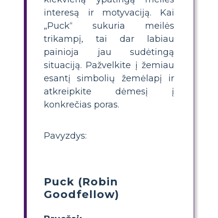
interesą ir motyvaciją. Kai
„Puck“ sukuria meilės
trikampį, tai dar labiau
painioja jau sudėtingą
situaciją. Pažvelkite į žemiau
esantį simbolių žemėlapį ir
atkreipkite dėmesį į
konkrečias poras.
Pavyzdys:
Puck (Robin
Goodfellow)