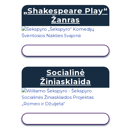
„Shakespeare Play“
Žanras
PERŽIŪRĖTI VEIKLĄ
Socialinė
Žiniasklaida
PERŽIŪRĖTI VEIKLĄ