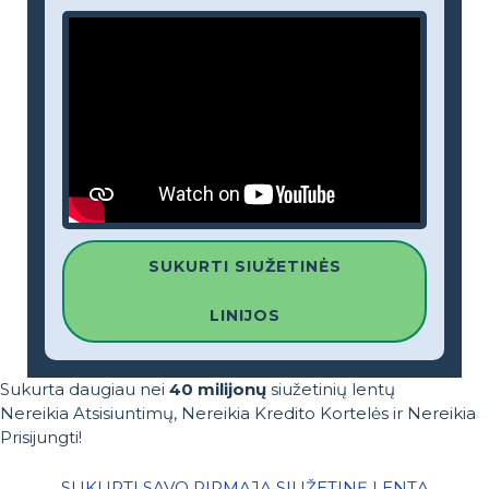
SUKURTI SIUŽETINĖS
LINIJOS
Sukurta daugiau nei
40 milijonų
siužetinių lentų
Nereikia Atsisiuntimų, Nereikia Kredito Kortelės ir Nereikia
Prisijungti!
SUKURTI SAVO PIRMĄJĄ SIUŽETINĘ LENTĄ