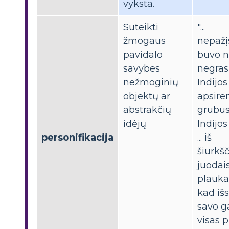
vyksta.
Suteikti
"...
žmogaus
nepažį
pavidalo
buvo n
savybes
negras
nežmoginių
Indijos .
objektų ar
apsire
abstrakčių
grubus
idėjų
Indijo
personifikacija
... iš
šiurkšč
juodai
plauka
kad išs
savo ga
visas p