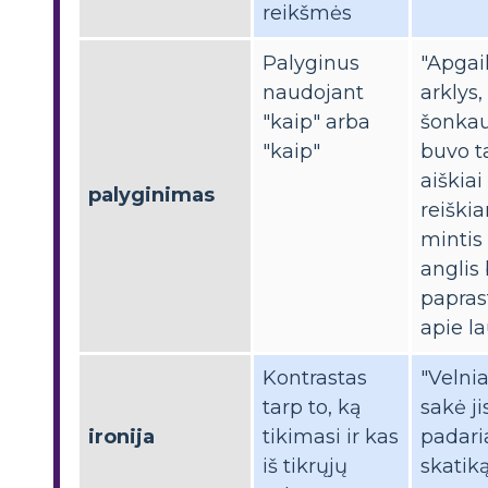
reikšmės
Palyginus
"Apgai
naudojant
arklys,
"kaip" arba
šonkau
"kaip"
buvo t
aiškiai
palyginimas
reiškia
mintis 
anglis 
papras
apie lau
Kontrastas
"Velni
tarp to, ką
sakė jis
ironija
tikimasi ir kas
padari
iš tikrųjų
skatiką