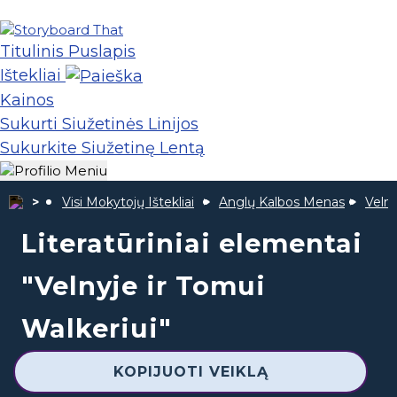
Titulinis Puslapis
Ištekliai
Kainos
Sukurti Siužetinės Linijos
Sukurkite Siužetinę Lentą
Visi Mokytojų Ištekliai
Anglų Kalbos Menas
Velni
Literatūriniai elementai
"Velnyje ir Tomui
Walkeriui"
KOPIJUOTI VEIKLĄ