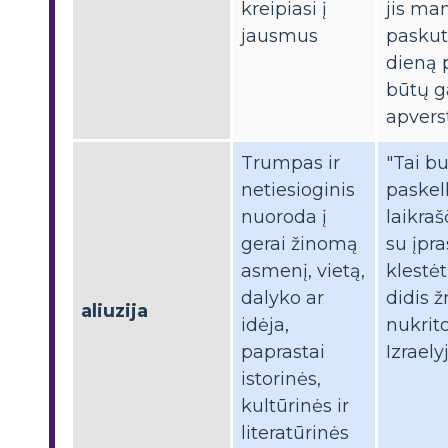
kreipiasi į
jis ma
jausmus
paskut
dieną 
būtų g
apversti
Trumpas ir
"Tai b
netiesioginis
paskel
nuoroda į
laikra
gerai žinomą
su įpra
asmenį, vietą,
klestėt
dalyko ar
didis 
aliuzija
idėja,
nukrit
paprastai
Izraelyj
istorinės,
kultūrinės ir
literatūrinės