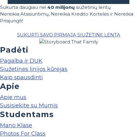
Sukurta daugiau nei
40 milijonų
siužetinių lentų
Nereikia Atsisiuntimų, Nereikia Kredito Kortelės ir Nereikia
Prisijungti!
SUKURTI SAVO PIRMĄJĄ SIUŽETINĘ LENTĄ
Padėti
Pagalba ir DUK
Siužetinės linijos kūrėjas
Kaip spausdinti
Apie
Apie mus
Susisiekite su Mumis
Studentams
Mano Klase
Photos For Class