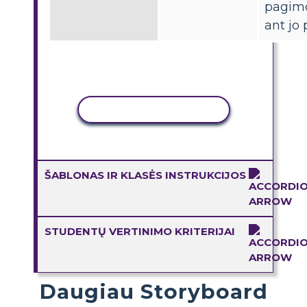
pagimd
ant jo 
KOPIJUOTI VEIKLĄ
ŠABLONAS IR KLASĖS INSTRUKCIJOS
STUDENTŲ VERTINIMO KRITERIJAI
Daugiau Storyboard