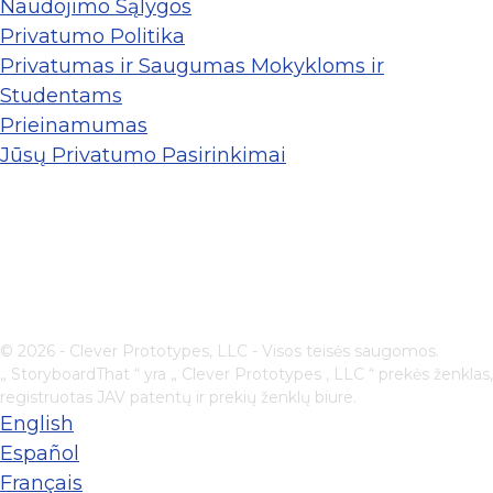
Naudojimo Sąlygos
Privatumo Politika
Privatumas ir Saugumas Mokykloms ir
Studentams
Prieinamumas
Jūsų Privatumo Pasirinkimai
© 2026 - Clever Prototypes, LLC - Visos teisės saugomos.
„ StoryboardThat “ yra „
Clever Prototypes , LLC
“ prekės ženklas,
registruotas JAV patentų ir prekių ženklų biure.
English
Español
Français