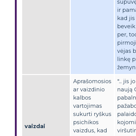
supuvę
ir pam
kad ji
beveik
per, to
pirmoj
vėjas 
linkę p
žemyn.
Aprašomosios
"... jis 
ar vaizdinio
naują 
kalbos
pabaln
vartojimas
pažabot
sukurti ryškus
palaid
psichikos
kojomi
vaizdai
vaizdus, ​​kad
viršuti