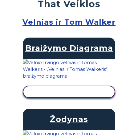
That Veiklos
Velnias ir Tom Walker
Braižymo Diagrama
PERŽIŪRĖTI VEIKLĄ
Žodynas