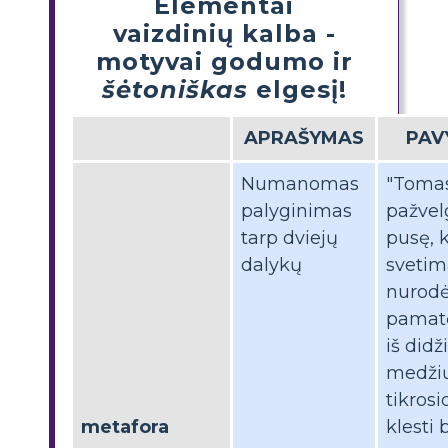
Elementai
vaizdinių kalba -
motyvai godumo ir
šėtoniškas
elgesį!
APRAŠYMAS
PAV
Numanomas
"Toma
palyginimas
pažvelg
tarp dviejų
pusę, 
dalykų
svetim
nurodė,
pamat
iš didž
medžių
tikrosi
metafora
klesti 