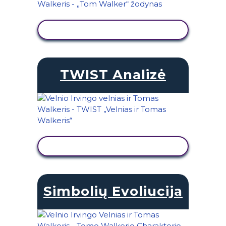
PERŽIŪRĖTI VEIKLĄ
TWIST Analizė
PERŽIŪRĖTI VEIKLĄ
Simbolių Evoliucija