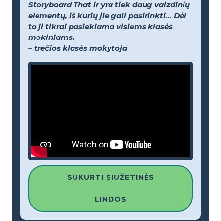
Storyboard That ir yra tiek daug vaizdinių
elementų, iš kurių jie gali pasirinkti... Dėl
to ji tikrai pasiekiama visiems klasės
mokiniams.
– trečios klasės mokytoja
SUKURTI SIUŽETINĖS
LINIJOS