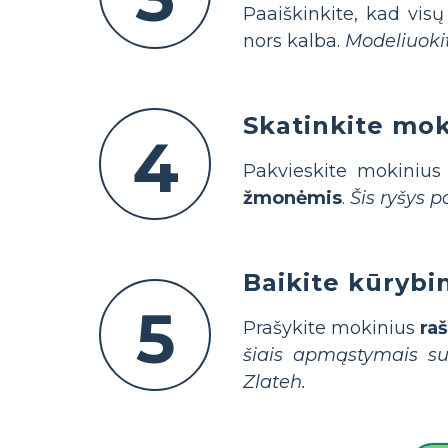
Paaiškinkite, kad visų
nors kalba.
Modeliuokit
Skatinkite mok
4
Pakvieskite mokinius 
žmonėmis
.
Šis ryšys 
Baikite kūrybin
5
Prašykite mokinius
raš
šiais apmąstymais su 
Zlateh.