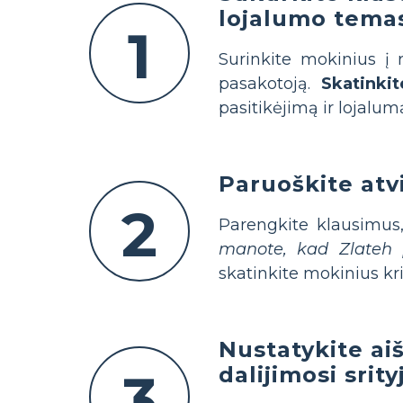
lojalumo temas
1
Surinkite mokinius į 
pasakotoją.
Skatinkit
pasitikėjimą ir lojalum
Paruoškite atv
2
Parengkite klausimus,
manote, kad Zlateh p
skatinkite mokinius kr
Nustatykite ai
dalijimosi srity
3