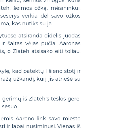
n kailiu, šeimos žmogus, kuris
teh, šeimos ožką, mėsininkui.
seserys verkia dėl savo ožkos
ma, kas nutiks su ja.
ytuose atsiranda didelis juodas
ir šaltas vėjas pučia. Aaronas
s, o Zlateh atsisako eiti toliau.
ylę, kad patektų į šieno stotį ir
mažą užkandį, kurį jis atnešė su
ų gėrimų iš Zlateh's tešlos gėrė,
p sesuo.
ogėmis Aarono link savo miesto
i ir labai nusiminusi. Vienas iš