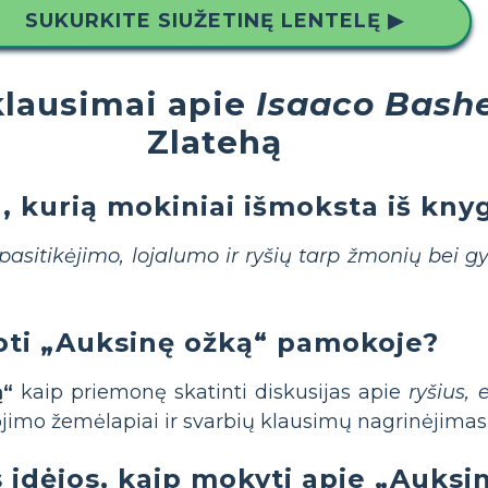
SUKURKITE SIUŽETINĘ LENTELĘ ▶
lausimai apie
Isaaco Bashe
Zlatehą
 kurią mokiniai išmoksta iš kny
pasitikėjimo, lojalumo ir ryšių tarp žmonių bei 
oti „Auksinę ožką“ pamokoje?
ą“
kaip priemonę skatinti diskusijas apie
ryšius,
jimo žemėlapiai ir svarbių klausimų nagrinėjimas,
s idėjos, kaip mokyti apie „Auksi