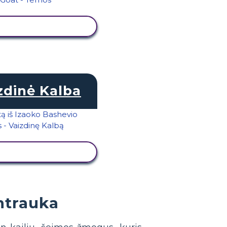
RŽIŪRĖTI VEIKLĄ
zdinė Kalba
RŽIŪRĖTI VEIKLĄ
antrauka