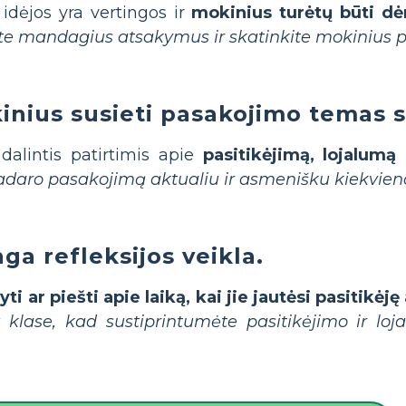
 idėjos yra vertingos ir
mokinius turėtų būti d
e mandagius atsakymus ir skatinkite mokinius plė
inius susieti pasakojimo temas 
dalintis patirtimis apie
pasitikėjimą, lojalumą
padaro pasakojimą aktualiu ir asmenišku kiekvie
ga refleksijos veikla.
yti ar piešti apie laiką, kai jie jautėsi pasitikėj
klase, kad sustiprintumėte pasitikėjimo ir loj