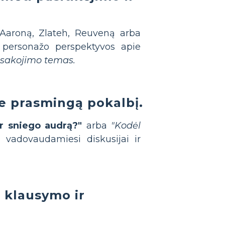
 Aaroną, Zlateh, Reuveną arba
personažo perspektyvos apie
pasakojimo temas.
e prasmingą pokalbį.
er sniego audrą?"
arba
"Kodėl
vadovaudamiesi diskusijai ir
s klausymo ir