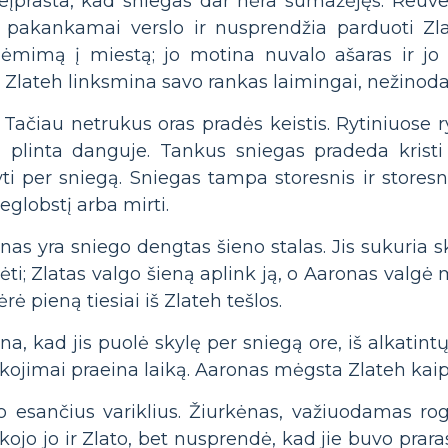
neįprasta, kad sniegas dar nėra sumažėjęs. Reuve
 pakankamai verslo ir nusprendžia parduoti Zla
iėmimą į miestą; jo motina nuvalo ašaras ir jo 
r Zlateh linksmina savo rankas laimingai, nežinoda
 Tačiau netrukus oras pradės keistis. Rytiniuose r
 plinta danguje. Tankus sniegas pradeda kristi 
yti per sniegą. Sniegas tampa storesnis ir storesni
ieglobstį arba mirti.
nas yra sniego dengtas šieno stalas. Jis sukuria sk
ėti; Zlatas valgo šieną aplink ją, o Aaronas valgė 
rė pieną tiesiai iš Zlateh tešlos.
ina, kad jis puolė skylę per sniegą ore, iš alkatint
sakojimai praeina laiką. Aaronas mėgsta Zlateh kai
io esančius variklius. Žiurkėnas, važiuodamas r
ojo jo ir Zlato, bet nusprendė, kad jie buvo prarast