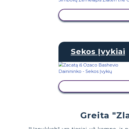
PERŽIŪRĖTI VEIKLĄ
Sekos Įvykiai
PERŽIŪRĖTI VEIKLĄ
Greita "Zl