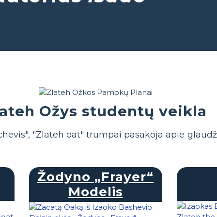
lateh Ožys studentų veikla
chevis", "Zlateh oat" trumpai pasakoja apie glaudži
Žodyno „Frayer“
Modelis