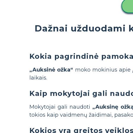
Dažnai užduodami k
Kokia pagrindinė pamoka,
„Auksinė ožka“
moko mokinius apie
laikais.
Kaip mokytojai gali naud
Mokytojai gali naudoti
„Auksinę ožk
tokios kaip vaidmenų žaidimai, pasako
Kokios yra greitos veiklo