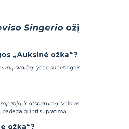
viso Singerio
ožį
gos „Auksinė ožka“?
gyvūnų svarbą
, ypač sudėtingais
 empatiją ir atsparumą
. Veiklos,
 padeda gilinti supratimą.
nę ožką“?