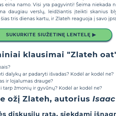
 eina namo. Visi yra pagyvinti! Šeima niekada ne
una daugiau verslų, leidžiantis įteikti skanius b
šias tris dienas kartu, ir Zlateh reaguoja į savo įpr
SUKURKITE SIUŽETINĘ LENTELĘ ▶
iniai klausimai "Zlateh oat
kais?
ėti dalykų ar padaryti išvadas? Kodėl ar kodėl ne?
as ir lojalumas drauge?
iai tarp žmonių ir gyvūnų? Kodėl ar kodėl ne?
e ožį Zlateh, autorius
Isaac
s diskusijų ratą, siekdami išnagr