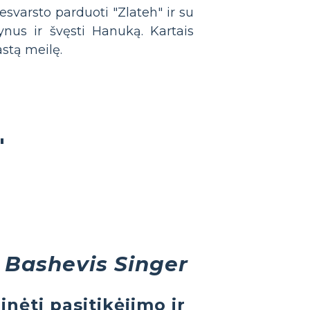
svarsto parduoti "Zlateh" ir su
lynus ir švęsti Hanuką. Kartais
astą meilę.
"
 Bashevis Singer
inėti pasitikėjimo ir