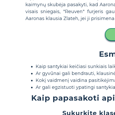
kaimynų skubėja pasakyti, kad Aaronas
visais sniegais, "Reuven" furjeris ga
Aaronas klausia Zlateh, jei ji prisimena 
Esm
Kaip santykiai keičiasi sunkiais lai
Ar gyvūnai gali bendrauti, klausin
Kokį vaidmenį vaidina pasitikėjim
Ar gali egzistuoti ypatingi santyk
Kaip papasakoti api
Sukurkite klasė