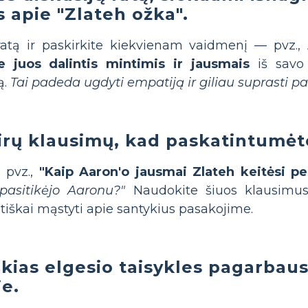
 apie "Zlateh ožka".
ratą ir paskirkite kiekvienam vaidmenį — pvz.,
e juos dalintis mintimis ir jausmais
iš savo 
ą.
Tai padeda ugdyti empatiją ir giliau suprasti 
irų klausimų, kad paskatintumėt
 pvz.,
"Kaip Aaron'o jausmai Zlateh keitėsi p
asitikėjo Aaronu?"
Naudokite šiuos klausimus 
itiškai mąstyti apie santykius pasakojime.
škias elgesio taisykles pagarbau
je.