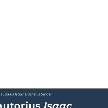
 autorius
Isaac Bashevis Singer
 autorius
Isaac