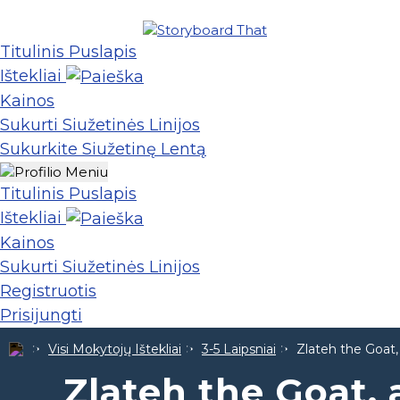
Titulinis Puslapis
Ištekliai
Kainos
Sukurti Siužetinės Linijos
Sukurkite Siužetinę Lentą
Titulinis Puslapis
Ištekliai
Kainos
Sukurti Siužetinės Linijos
Registruotis
Prisijungti
Visi Mokytojų Ištekliai
3-5 Laipsniai
Zlateh the Goat,
Zlateh the Goat,