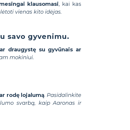
ėmesingai klausomasi
, kai kas
toti vienas kito idėjas.
su savo gyvenimu.
 ar draugystę su gyvūnais ar
nam mokiniui.
ę ar rodę lojalumą
.
Pasidalinkite
alumo svarbą, kaip Aaronas ir