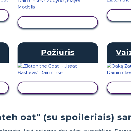
PE
PERŽIŪRĖTI VEIKLĄ
Požiūris
Vai
PERŽIŪRĖTI VEIKLĄ
PE
ateh oat" (su spoileriais) s