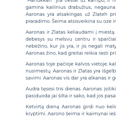
"Hanukkah" yra tiesiai už kampo, ir 
gamina kailinius drabužius, negauna
Aaronas yra atsakingas už Zlateh pr
praradimo. Šeima atsisveikina su oze i
Aaronas ir Zlatas keliaudami į miestą.
debesys su melsvu centru ir sparčiai
nebežino, kur jis yra, ir jis negali mat
Aaronas žino, kad greitai reikia rasti pr
Aaronas toje pačioje kalvos vietoje; kal
nusimestų. Aaronas ir Zlatas yra išgelb
savimi. Aaronas vis dar yra alkanas ir gė
Audra tęsėsi tris dienas. Aaronas įsitik
pasiduoda jai šilta ir sako, kad jos pa
Ketvirtą dieną Aaronas girdi nuo kel
kryptimi. Aarono šeima ir kaimynai iešk