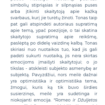
simbolių stipriąsias ir silpnąsias puses
arba įtikinti skaitytoją apie kažką
svarbaus, kurį jie turėtų žinoti. Tonas taip
pat gali atspindėti autoriaus supratimą
apie temą, ypač poezijoje, o tai skatina
skaitytojo supratimą apie reikšmę,
paslėptą po didelę vaizdinę kalbą. Tonas
skiriasi nuo nuotaikos tuo, kad jis gali
padėti sukurti nuotaiką, jis nėra skirtas
emocijoms įmaišyti skaitytojui; o jo
tikslas - atskleisti subjekto asmenybę ar
subjektą. Pavyzdžiui, nors meilė dažnai
yra optimistiška ir optimistiška tema,
žmogui, kuris ką tik buvo širdies
susierzinęs, meilė yra sudėtinga ir
niokojanti emocija. "Romeo
ir Džuljetos