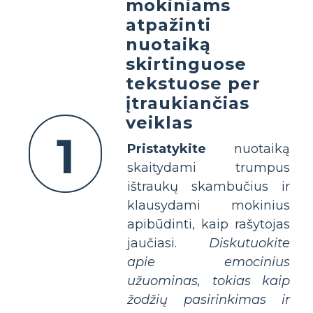
mokiniams
atpažinti
nuotaiką
skirtinguose
tekstuose per
įtraukiančias
veiklas
1
Pristatykite
nuotaiką
skaitydami trumpus
ištraukų skambučius ir
klausydami mokinius
apibūdinti, kaip rašytojas
jaučiasi.
Diskutuokite
apie emocinius
užuominas, tokias kaip
žodžių pasirinkimas ir