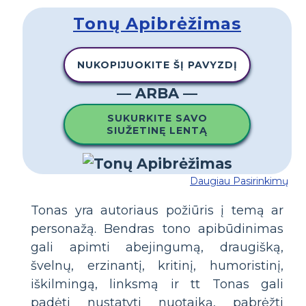
Tonų Apibrėžimas
NUKOPIJUOKITE ŠĮ PAVYZDĮ
— ARBA —
SUKURKITE SAVO
SIUŽETINĘ LENTĄ
Daugiau Pasirinkimų
Tonas yra autoriaus požiūris į temą ar
personažą. Bendras tono apibūdinimas
gali apimti abejingumą, draugišką,
švelnų, erzinantį, kritinį, humoristinį,
iškilmingą, linksmą ir tt Tonas gali
padėti nustatyti nuotaiką, pabrėžti