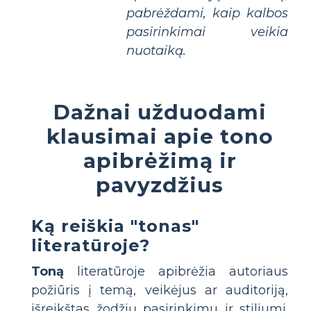
pabrėždami, kaip kalbos
pasirinkimai veikia
nuotaiką.
Dažnai užduodami
klausimai apie tono
apibrėžimą ir
pavyzdžius
Ką reiškia "tonas"
literatūroje?
Toną
literatūroje apibrėžia autoriaus
požiūris į temą, veikėjus ar auditoriją,
išreikštas žodžių pasirinkimu ir stiliumi.