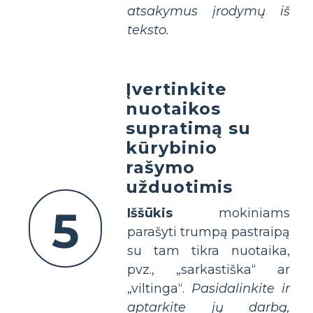
atsakymus įrodymų iš
teksto.
Įvertinkite
nuotaikos
supratimą su
kūrybinio
rašymo
užduotimis
5
Iššūkis
mokiniams
parašyti trumpą pastraipą
su tam tikra nuotaika,
pvz., „sarkastiška“ ar
„viltinga“.
Pasidalinkite ir
aptarkite jų darbą,