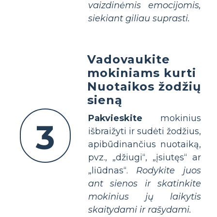
vaizdinėmis emocijomis,
siekiant giliau suprasti.
Vadovaukite
mokiniams kurti
Nuotaikos žodžių
sieną
Pakvieskite
mokinius
3
išbraižyti ir sudėti žodžius,
apibūdinančius nuotaiką,
pvz., „džiugi“, „įsiutęs“ ar
„liūdnas“.
Rodykite juos
ant sienos ir skatinkite
mokinius jų laikytis
skaitydami ir rašydami.