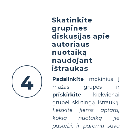
Skatinkite
grupines
diskusijas apie
autoriaus
nuotaiką
naudojant
ištraukas
4
Padalinkite
mokinius į
mažas grupes ir
priskirkite
kiekvienai
grupei skirtingą ištrauką.
Leiskite jiems aptarti,
kokią nuotaiką jie
pastebi, ir paremti savo