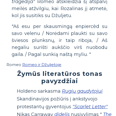
tragedija"
Romeo atskleidžia šį atspalvį
meilės atžvilgiu, kai Rozalinas jį atmetė,
kol jis susitiks su Džuljetu.
"Aš esu per skausmingą enpiercèd su
savo velenu / Norėdami plaukti su savo
šviesos plunksnų, ir taip riboja, / Aš
negaliu surišti aukščio virš nuobodu
gaila. / Pagal sunkią naštą myliu. "
Romeo
Romeo ir Džuljetoje
Žymūs literatūros tonas
pavyzdžiai
Holdeno sarkasma
Rugių gaudytojui
Skandinavijos požiūris į ankstyvojo
protestantų gyventojus
"Scarlet Letter"
Nikas Carraway
didelis
nusivylimas "
The