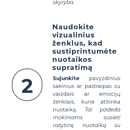
skyryba.
Naudokite
vizualinius
ženklus, kad
sustiprintumėte
nuotaikos
supratimą
2
Sujunkite
pavyzdinius
sakinius ar pastraipas su
vaizdais ar emocijų
ženklais, kurie atitinka
nuotaiką.
Tai padeda
mokiniams susieti
rašytinę nuotaiką su