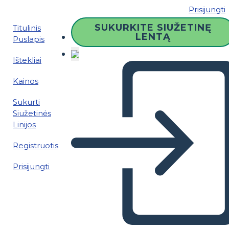
Prisijungti
SUKURKITE SIUŽETINĘ
Titulinis
LENTĄ
Puslapis
Ištekliai
Kainos
Sukurti
Siužetinės
Linijos
Registruotis
Prisijungti