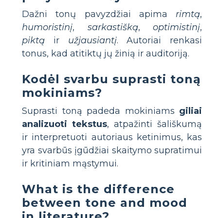
Dažni tonų pavyzdžiai apima
rimtą
,
humoristinį
,
sarkastišką
,
optimistinį
,
piktą
ir
užjausiantį
. Autoriai renkasi
tonus, kad atitiktų jų žinią ir auditoriją.
Kodėl svarbu suprasti toną
mokiniams?
Suprasti toną padeda mokiniams
giliai
analizuoti tekstus
, atpažinti šališkumą
ir interpretuoti autoriaus ketinimus, kas
yra svarbūs įgūdžiai skaitymo supratimui
ir kritiniam mąstymui.
What is the difference
between tone and mood
in literature?