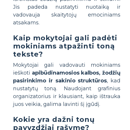
Jis padeda nustatyti nuotaiką ir
vadovauja skaitytojų emociniams
atsakams.
Kaip mokytojai gali padėti
mokiniams atpažinti toną
tekste?
Mokytojai gali vadovauti mokiniams
ieškoti
apibūdinamosios kalbos, žodžių
pasirinkimo ir sakinio struktūros
, kad
nustatytų toną. Naudojant grafinius
organizatorius ir klausiant, kaip ištrauka
juos veikia, galima lavinti šį įgūdį.
Kokie yra dažni tonų
pavyzdžiai rašyme?