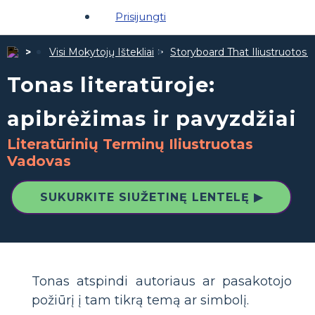
Prisijungti
Visi Mokytojų Ištekliai
Storyboard That Iliustruotos Ž
Tonas literatūroje:
apibrėžimas ir pavyzdžiai
Literatūrinių Terminų Iliustruotas
Vadovas
SUKURKITE SIUŽETINĘ LENTELĘ ▶
Tonas atspindi autoriaus ar pasakotojo
požiūrį į tam tikrą temą ar simbolį.