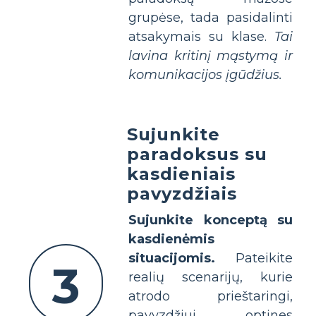
grupėse, tada pasidalinti
atsakymais su klase.
Tai
lavina kritinį mąstymą ir
komunikacijos įgūdžius.
Sujunkite
paradoksus su
kasdieniais
pavyzdžiais
Sujunkite konceptą su
kasdienėmis
situacijomis.
Pateikite
3
realių scenarijų, kurie
atrodo prieštaringi,
pavyzdžiui, optines