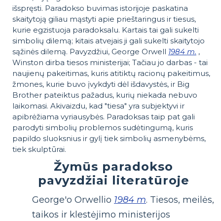
išspręsti. Paradokso buvimas istorijoje paskatina
skaitytoją giliau mąstyti apie prieštaringus ir tiesus,
kurie egzistuoja paradoksalu. Kartais tai gali sukelti
simbolių dilemą; kitais atvejais ji gali sukelti skaitytojo
sąžinės dilemą. Pavyzdžiui, George Orwell
1984 m.
,
Winston dirba tiesos ministerijai; Tačiau jo darbas - tai
naujienų pakeitimas, kuris atitiktų racionų pakeitimus,
žmones, kurie buvo įvykdyti dėl išdavystės, ir Big
Brother pateiktus pažadus, kurių niekada nebuvo
laikomasi. Akivaizdu, kad "tiesa" yra subjektyvi ir
apibrėžiama vyriausybės. Paradoksas taip pat gali
parodyti simbolių problemos sudėtingumą, kuris
papildo sluoksnius ir gylį tiek simbolių asmenybėms,
tiek skulptūrai.
Žymūs paradokso
pavyzdžiai literatūroje
George'o Orwellio
1984 m
. Tiesos, meilės,
taikos ir klestėjimo ministerijos