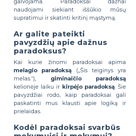
galvojama. Paradoksai dažnai
naudojami siekiant iššūkio mūsų
supratimui ir skatinti kritinį mąstymą.
Ar galite pateikti
pavyzdžių apie dažnus
paradoksus?
Kai kurie žinomi paradoksai apima
melagio paradoksą
(„Šis teiginys yra
melas.“),
giminaičio paradoksą
kelionėje laiku ir
kirpėjo paradoksą
. Šie
pavyzdžiai rodo, kaip paradoksai gali
paskatinti mus klausti apie logiką ir
prielaidas.
Kodėl paradoksai svarbūs
mokymuisi ir mokymui?