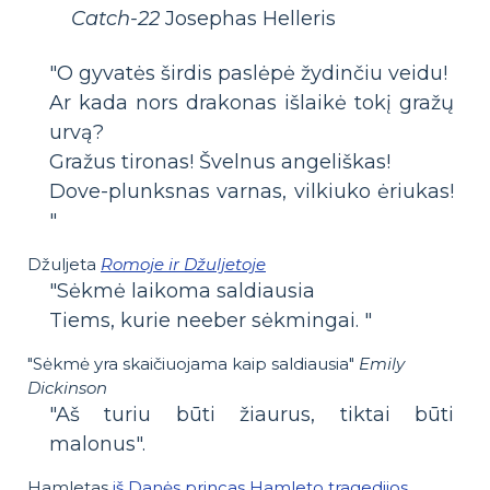
Catch-22
Josephas Helleris
"O gyvatės širdis paslėpė žydinčiu veidu!
Ar kada nors drakonas išlaikė tokį gražų
urvą?
Gražus tironas! Švelnus angeliškas!
Dove-plunksnas varnas, vilkiuko ėriukas!
"
Džuljeta
Romoje ir Džuljetoje
"Sėkmė laikoma saldiausia
Tiems, kurie neeber sėkmingai. "
"Sėkmė yra skaičiuojama kaip saldiausia"
Emily
Dickinson
"Aš turiu būti žiaurus, tiktai būti
malonus".
Hamletas
iš Danės princas Hamleto tragedijos