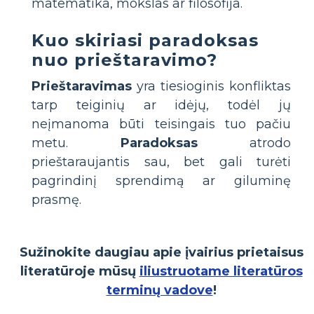
matematika, mokslas ar filosofija.
Kuo skiriasi paradoksas
nuo prieštaravimo?
Prieštaravimas
yra tiesioginis konfliktas
tarp teiginių ar idėjų, todėl jų
neįmanoma būti teisingais tuo pačiu
metu.
Paradoksas
atrodo
prieštaraujantis sau, bet gali turėti
pagrindinį sprendimą ar giluminę
prasmę.
Sužinokite daugiau apie įvairius prietaisus
literatūroje mūsų
iliustruotame literatūros
terminų vadove
!