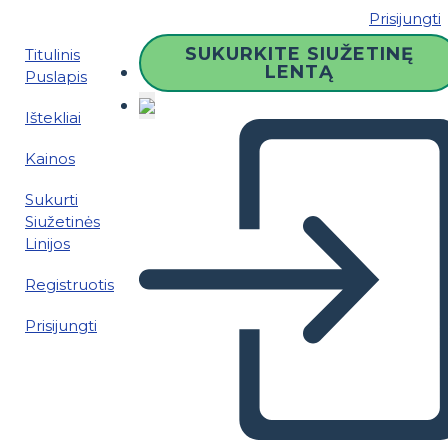
Prisijungti
SUKURKITE SIUŽETINĘ
Titulinis
LENTĄ
Puslapis
Ištekliai
Kainos
Sukurti
Siužetinės
Linijos
Registruotis
Prisijungti