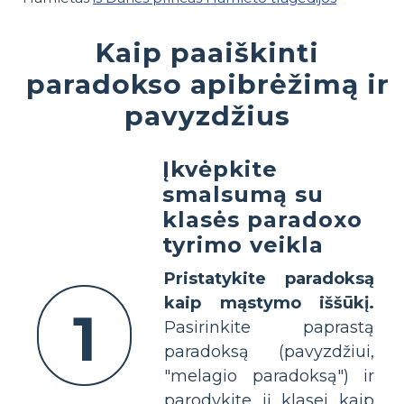
Kaip paaiškinti
paradokso apibrėžimą ir
pavyzdžius
Įkvėpkite
smalsumą su
klasės paradoxo
tyrimo veikla
Pristatykite paradoksą
kaip mąstymo iššūkį.
1
Pasirinkite paprastą
paradoksą (pavyzdžiui,
"melagio paradoksą") ir
parodykite jį klasei kaip