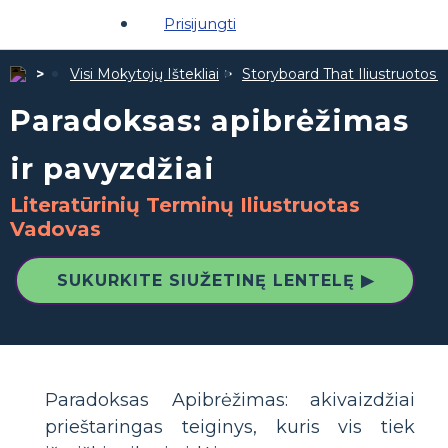
Prisijungti
Visi Mokytojų Ištekliai
Storyboard That Iliustruotos Ž
Paradoksas: apibrėžimas
ir pavyzdžiai
Literatūrinių Terminų Iliustruotas
Vadovas
SUKURKITE SIUŽETINĘ LENTELĘ ▶
Paradoksas Apibrėžimas: akivaizdžiai
prieštaringas teiginys, kuris vis tiek