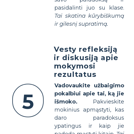
pasidalinti juo su klase.
Tai skatina kūrybiškumą
ir gilesnį supratimą.
Vesty refleksiją
ir diskusiją apie
mokymosi
rezultatus
Vadovaukite užbaigimo
5
pokalbiui apie tai, ką jie
išmoko.
Pakvieskite
mokinius apmąstyti, kas
daro paradoksus
ypatingus ir kaip jie
padeda mąstyti kitaip.
Tai