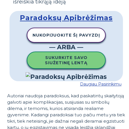
išreiškia tikrąją idėją
Paradoksų Apibrėžimas
NUKOPIJUOKITE ŠĮ PAVYZDĮ
— ARBA —
SUKURKITE SAVO
SIUŽETINĘ LENTĄ
Daugiau Pasirinkimų
Autoriai naudoja paradoksus, kad paskatintų skaitytoją
galvoti apie komplikacijas, susijusias su simbolių
dilema, ir temomis, kurios atsiranda realiame
gyvenime. Kadangi paradoksai tuo pačiu metu yra tiek
tikri, tiek neteisingi, jie dažnai negali deramai egzistuoti
kartu, o jų egzistavimas ne visada leidžia sklandžiai