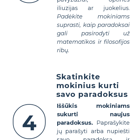
iliuzijas ar juokelius.
Padėkite mokiniams
suprasti, kaip paradoksai
gali pasirodyti už
matematikos ir filosofijos
ribų.
Skatinkite
mokinius kurti
savo paradoksus
Iššūkis mokiniams
4
sukurti naujus
paradoksus.
Paprašykite
jų parašyti arba nupiešti
savo paradoksą ir