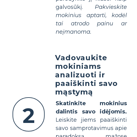
galvosūkį.
Pakvieskite
mokinius aptarti, kodėl
tai atrodo painu ar
neįmanoma.
Vadovaukite
mokiniams
analizuoti ir
paaiškinti savo
mąstymą
Skatinkite mokinius
2
dalintis savo idėjomis.
Leiskite jiems paaiškinti
savo samprotavimus apie
paradoksą mažose