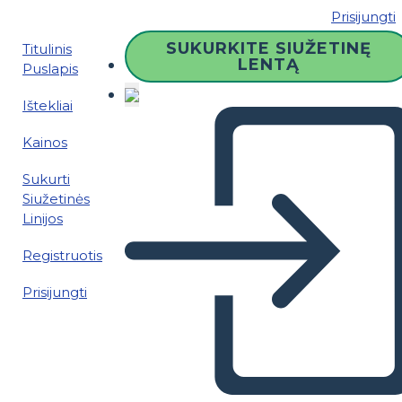
Prisijungti
SUKURKITE SIUŽETINĘ
Titulinis
LENTĄ
Puslapis
Ištekliai
Kainos
Sukurti
Siužetinės
Linijos
Registruotis
Prisijungti