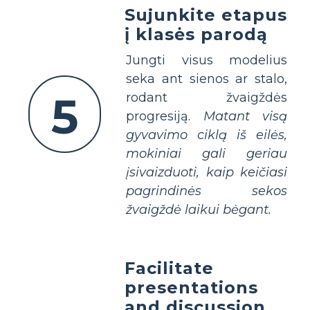
Sujunkite etapus
į klasės parodą
Jungti visus modelius
seka ant sienos ar stalo,
5
rodant žvaigždės
progresiją.
Matant visą
gyvavimo ciklą iš eilės,
mokiniai gali geriau
įsivaizduoti, kaip keičiasi
pagrindinės sekos
žvaigždė laikui bėgant.
Facilitate
presentations
and discussion