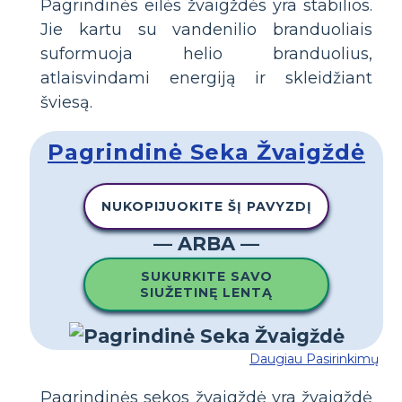
Pagrindinės eilės žvaigždės yra stabilios.
Jie kartu su vandenilio branduoliais
suformuoja helio branduolius,
atlaisvindami energiją ir skleidžiant
šviesą.
Pagrindinė Seka Žvaigždė
NUKOPIJUOKITE ŠĮ PAVYZDĮ
— ARBA —
SUKURKITE SAVO
SIUŽETINĘ LENTĄ
Daugiau Pasirinkimų
Pagrindinės sekos žvaigždė yra žvaigždė