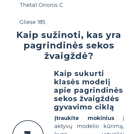
Theta1 Orionis C
Gliese 185
Kaip sužinoti, kas yra
pagrindinės sekos
žvaigždė?
Kaip sukurti
klasės modelį
apie pagrindinės
sekos žvaigždės
gyvavimo ciklą
Įtraukite mokinius
į
aktyvų modelio kūrimą,