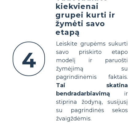
kiekvienai
grupei kurti ir
žymėti savo
etapą
Leiskite grupėms sukurti
4
savo priskirto etapo
modelį ir paruošti
žymėjimą su
pagrindinėmis faktais.
Tai skatina
bendradarbiavimą
ir
stiprina žodyną, susijusį
su pagrindinės sekos
žvaigždėmis.