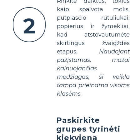
Rinkite daiktus, tokius
kaip spalvota molis,
2
putplasčio rutuliukai,
popierius ir žymekliai,
kad atstovautumėte
skirtingus žvaigždės
etapus.
Naudojant
pažįstamas, mažai
kainuojančias
medžiagas, ši veikla
tampa prieinama visoms
klasėms.
Paskirkite
grupes tyrinėti
kiekvieną