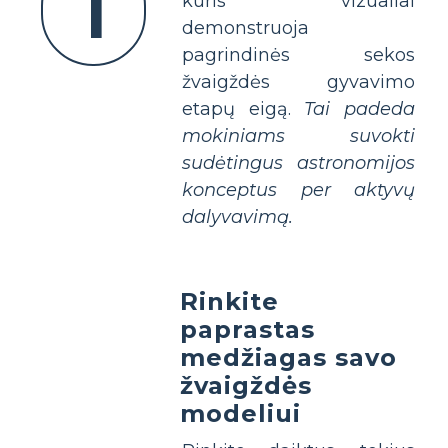
1
kuris vizualiai
demonstruoja
pagrindinės sekos
žvaigždės gyvavimo
etapų eigą.
Tai padeda
mokiniams suvokti
sudėtingus astronomijos
konceptus per aktyvų
dalyvavimą.
Rinkite
paprastas
medžiagas savo
žvaigždės
modeliui