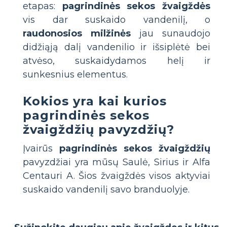
etapas:
pagrindinės sekos žvaigždės
vis dar suskaido vandenilį, o
raudonosios milžinės
jau sunaudojo
didžiąją dalį vandenilio ir išsiplėtė bei
atvėso, suskaidydamos helį ir
sunkesnius elementus.
Kokios yra kai kurios
pagrindinės sekos
žvaigždžių pavyzdžių?
Įvairūs
pagrindinės sekos žvaigždžių
pavyzdžiai yra mūsų Saulė, Sirius ir Alfa
Centauri A. Šios žvaigždės visos aktyviai
suskaido vandenilį savo branduolyje.