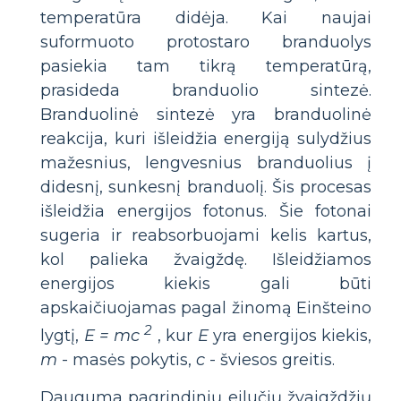
temperatūra didėja. Kai naujai
suformuoto protostaro branduolys
pasiekia tam tikrą temperatūrą,
prasideda branduolio sintezė.
Branduolinė sintezė yra branduolinė
reakcija, kuri išleidžia energiją sulydžius
mažesnius, lengvesnius branduolius į
didesnį, sunkesnį branduolį. Šis procesas
išleidžia energijos fotonus. Šie fotonai
sugeria ir reabsorbuojami kelis kartus,
kol palieka žvaigždę. Išleidžiamos
energijos kiekis gali būti
apskaičiuojamas pagal žinomą Einšteino
2
lygtį,
E = mc
, kur
E
yra energijos kiekis,
m
- masės pokytis,
c
- šviesos greitis.
Dauguma pagrindinių eilučių žvaigždžių