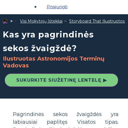
Prisijungti
Visi Mokytojų Ištekliai
Storyboard That Iliustruotos Ž
Kas yra pagrindinės
sekos žvaigždė?
Ilustruotas Astronomijos Terminų
Vadovas
SUKURKITE SIUŽETINĘ LENTELĘ ▶
Pagrindinės sekos žvaigždės yra
labiausiai paplitęs Visatos tipas.