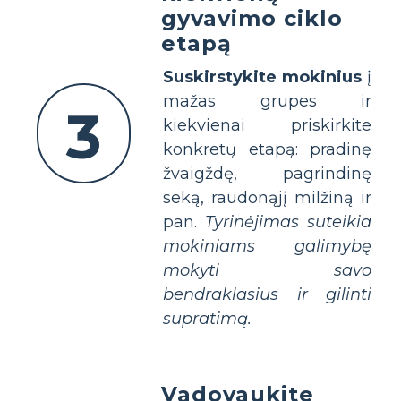
gyvavimo ciklo
etapą
Suskirstykite mokinius
į
mažas grupes ir
3
kiekvienai priskirkite
konkretų etapą: pradinę
žvaigždę, pagrindinę
seką, raudonąjį milžiną ir
pan.
Tyrinėjimas suteikia
mokiniams galimybę
mokyti savo
bendraklasius ir gilinti
supratimą.
Vadovaukite