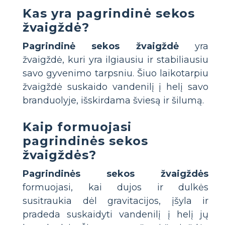
Kas yra pagrindinė sekos
žvaigždė?
Pagrindinė sekos žvaigždė
yra
žvaigždė, kuri yra ilgiausiu ir stabiliausiu
savo gyvenimo tarpsniu. Šiuo laikotarpiu
žvaigždė suskaido vandenilį į helį savo
branduolyje, išskirdama šviesą ir šilumą.
Kaip formuojasi
pagrindinės sekos
žvaigždės?
Pagrindinės sekos žvaigždės
formuojasi, kai dujos ir dulkės
susitraukia dėl gravitacijos, įšyla ir
pradeda suskaidyti vandenilį į helį jų