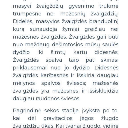
masyvi žvaigždžių gyvenimo trukmė
trumpesnė nei mažesnių žvaigždžių.
Didelės, masyvios žvaigždės branduolinį
kurą sunaudoja žymiai greičiau nei
mažesnės žvaigždės. Žvaigždės gali būti
nuo maždaug dešimtosios mūsų saulės
dydžio iki šimtų kartų didesnės.
Žvaigždės spalva taip pat skiriasi
priklausomai nuo jo dydžio. Didesnės
žvaigždės karštesnės ir išskiria daugiau
mėlynos spalvos šviesos; mažesnės
žvaigždės yra mažesnės ir išsiskleidžia
daugiau raudonos šviesos.
Pagrindinė sekos stadija įvyksta po to,
kai dėl gravitacijos jėgos žlugdo
žvaigždžių ūkas. Kai tvanai žlugdo, vidinė