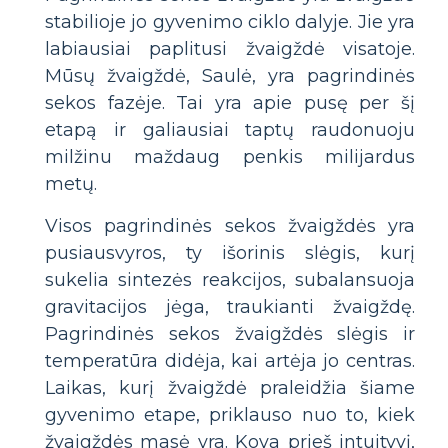
stabilioje jo gyvenimo ciklo dalyje. Jie yra
labiausiai paplitusi žvaigždė visatoje.
Mūsų žvaigždė, Saulė, yra pagrindinės
sekos fazėje. Tai yra apie pusę per šį
etapą ir galiausiai taptų raudonuoju
milžinu maždaug penkis milijardus
metų.
Visos pagrindinės sekos žvaigždės yra
pusiausvyros, ty išorinis slėgis, kurį
sukelia sintezės reakcijos, subalansuoja
gravitacijos jėga, traukianti žvaigždę.
Pagrindinės sekos žvaigždės slėgis ir
temperatūra didėja, kai artėja jo centras.
Laikas, kurį žvaigždė praleidžia šiame
gyvenimo etape, priklauso nuo to, kiek
žvaigždės masė yra. Kova prieš intuityvį,