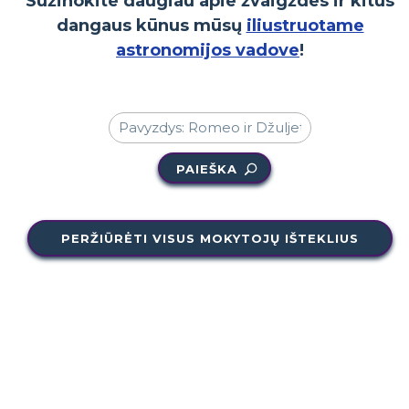
Sužinokite daugiau apie žvaigždes ir kitus
dangaus kūnus mūsų
iliustruotame
astronomijos vadove
!
PAIEŠKA
PERŽIŪRĖTI VISUS MOKYTOJŲ IŠTEKLIUS