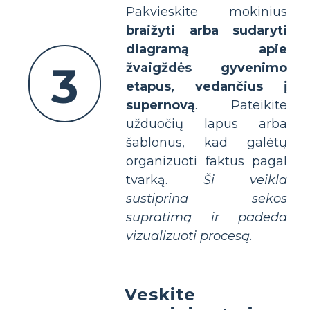
Pakvieskite mokinius
braižyti arba sudaryti
diagramą apie
3
žvaigždės gyvenimo
etapus, vedančius į
supernovą
. Pateikite
užduočių lapus arba
šablonus, kad galėtų
organizuoti faktus pagal
tvarką.
Ši veikla
sustiprina sekos
supratimą ir padeda
vizualizuoti procesą.
Veskite