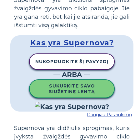
Supernova yra didžiulis sprogimas
žvaigždės gyvavimo ciklo pabaigoje. Jie
yra gana reti, bet kai jie atsiranda, jie gali
išstumti visą galaktiką.
Kas yra Supernova?
NUKOPIJUOKITE ŠĮ PAVYZDĮ
— ARBA —
SUKURKITE SAVO
SIUŽETINĘ LENTĄ
Daugiau Pasirinkimų
Supernova yra didžiulis sprogimas, kuris
įvyksta žvaigždės gyvavimo ciklo