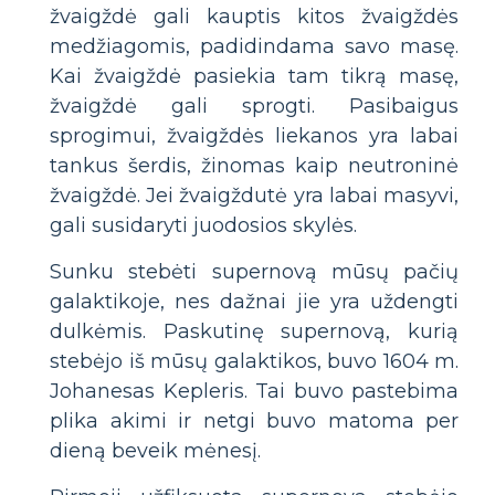
žvaigždė gali kauptis kitos žvaigždės
medžiagomis, padidindama savo masę.
Kai žvaigždė pasiekia tam tikrą masę,
žvaigždė gali sprogti. Pasibaigus
sprogimui, žvaigždės liekanos yra labai
tankus šerdis, žinomas kaip neutroninė
žvaigždė. Jei žvaigždutė yra labai masyvi,
gali susidaryti juodosios skylės.
Sunku stebėti supernovą mūsų pačių
galaktikoje, nes dažnai jie yra uždengti
dulkėmis. Paskutinę supernovą, kurią
stebėjo iš mūsų galaktikos, buvo 1604 m.
Johanesas Kepleris. Tai buvo pastebima
plika akimi ir netgi buvo matoma per
dieną beveik mėnesį.