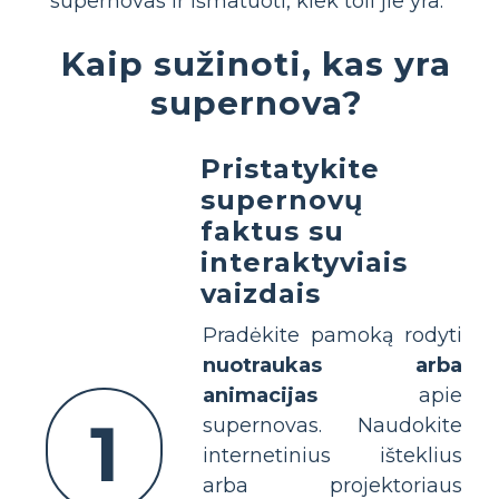
supernovas ir išmatuoti, kiek toli jie yra.
Kaip sužinoti, kas yra
supernova?
Pristatykite
supernovų
faktus su
interaktyviais
vaizdais
Pradėkite pamoką rodyti
nuotraukas arba
animacijas
apie
1
supernovas. Naudokite
internetinius išteklius
arba projektoriaus