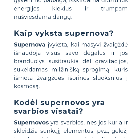
gyvenimo pabaigą, išskirdama didžiulius
energijos kiekius ir trumpam
nušviesdama dangų.
Kaip vyksta supernova?
Supernova
įvyksta, kai masyvi žvaigždė
išnaudoja visus savo degalus ir jos
branduolys susitraukia dėl gravitacijos,
sukeldamas milžinišką sprogimą, kuris
išmeta žvaigždės išorines sluoksnius į
kosmosą.
Kodėl supernovos yra
svarbios visatai?
Supernovos
yra svarbios, nes jos kuria ir
skleidžia sunkųjį elementus, pvz., geležį