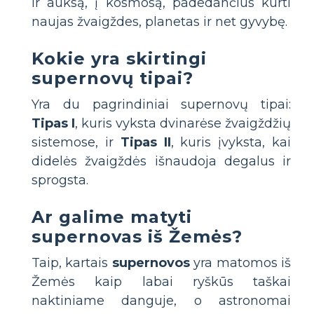
ir auksą, į kosmosą, padedančius kurti
naujas žvaigždes, planetas ir net gyvybę.
Kokie yra skirtingi
supernovų tipai?
Yra du pagrindiniai supernovų tipai:
Tipas I
, kuris vyksta dvinarėse žvaigždžių
sistemose, ir
Tipas II
, kuris įvyksta, kai
didelės žvaigždės išnaudoja degalus ir
sprogsta.
Ar galime matyti
supernovas iš Žemės?
Taip, kartais
supernovos
yra matomos iš
Žemės kaip labai ryškūs taškai
naktiniame danguje, o astronomai