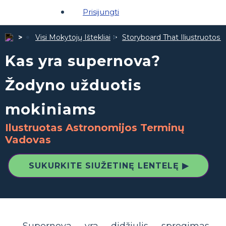
Prisijungti
Visi Mokytojų Ištekliai
Storyboard That Iliustruotos Ž
Kas yra supernova?
Žodyno užduotis
mokiniams
Ilustruotas Astronomijos Terminų
Vadovas
SUKURKITE SIUŽETINĘ LENTELĘ ▶