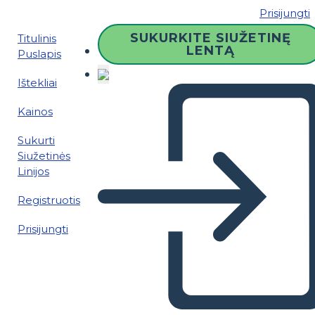
Prisijungti
SUKURKITE SIUŽETINĘ
Titulinis
LENTĄ
Puslapis
Ištekliai
Kainos
Sukurti
Siužetinės
Linijos
Registruotis
Prisijungti