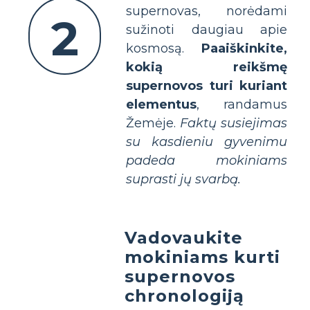
supernovas, norėdami
2
sužinoti daugiau apie
kosmosą.
Paaiškinkite,
kokią reikšmę
supernovos turi kuriant
elementus
, randamus
Žemėje.
Faktų susiejimas
su kasdieniu gyvenimu
padeda mokiniams
suprasti jų svarbą.
Vadovaukite
mokiniams kurti
supernovos
chronologiją