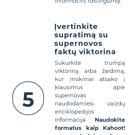
informacinį raštingumą.
Įvertinkite
supratimą su
supernovos
faktų viktorina
Sukurkite trumpą
viktoriną arba žaidimą,
kur mokiniai atsako į
klausimus apie
5
supernovas
naudodamiesi vaizdų
enciklopedijos
informacija.
Naudokite
formatus kaip Kahoot!