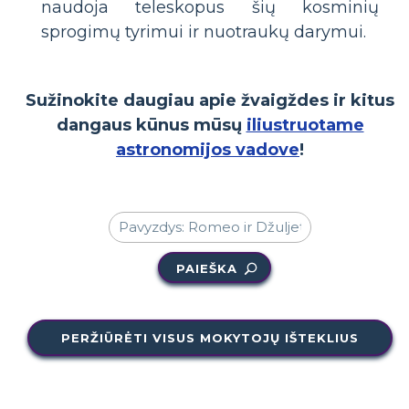
naudoja teleskopus šių kosminių
sprogimų tyrimui ir nuotraukų darymui.
Sužinokite daugiau apie žvaigždes ir kitus
dangaus kūnus mūsų
iliustruotame
astronomijos vadove
!
PAIEŠKA
PERŽIŪRĖTI VISUS MOKYTOJŲ IŠTEKLIUS