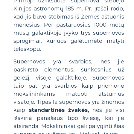
Pirmoji užfiksuota supernova stebėjo
Kinijos astronomų 185 m. Pr. Įrašai rodo,
kad jis buvo stebimas iš Žemės aštuonis
mėnesius. Per pastaruosius 1000 metų
mūsų galaktikoje įvyko trys supernovos
sprogimai, kuriuos galėtumėte matyti
teleskopu.
Supernovos yra svarbios, nes jie
paskirsto elementus, sunkesnius už
geležį, visoje galaktikoje. Supernovos
taip pat yra svarbios kaip priemonė
mokslininkams matuoti atstumus
visatoje. Tipas 1a supernovos yra žinomos
kaip
standartinės žvakės,
nes jie visi
išskiria panašaus tipo šviesą, kai jie
atsiranda. Mokslininkai gali palyginti šias