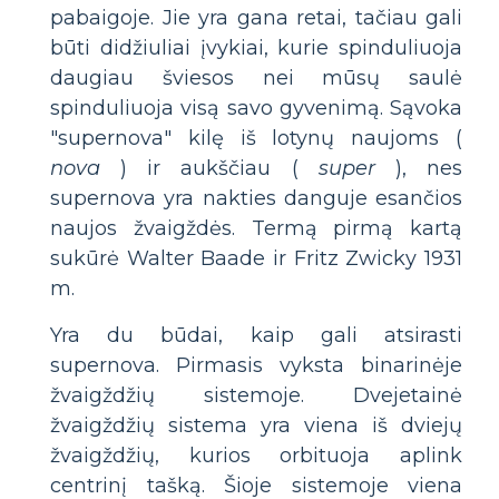
pabaigoje. Jie yra gana retai, tačiau gali
būti didžiuliai įvykiai, kurie spinduliuoja
daugiau šviesos nei mūsų saulė
spinduliuoja visą savo gyvenimą. Sąvoka
"supernova" kilę iš lotynų naujoms (
nova
) ir aukščiau (
super
), nes
supernova yra nakties danguje esančios
naujos žvaigždės. Termą pirmą kartą
sukūrė Walter Baade ir Fritz Zwicky 1931
m.
Yra du būdai, kaip gali atsirasti
supernova. Pirmasis vyksta binarinėje
žvaigždžių sistemoje. Dvejetainė
žvaigždžių sistema yra viena iš dviejų
žvaigždžių, kurios orbituoja aplink
centrinį tašką. Šioje sistemoje viena