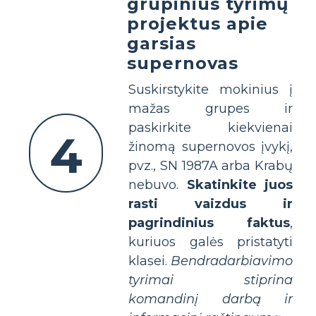
grupinius tyrimų
projektus apie
garsias
supernovas
Suskirstykite mokinius į
mažas grupes ir
paskirkite kiekvienai
4
žinomą supernovos įvykį,
pvz., SN 1987A arba Krabų
nebuvo.
Skatinkite juos
rasti vaizdus ir
pagrindinius faktus
,
kuriuos galės pristatyti
klasei.
Bendradarbiavimo
tyrimai stiprina
komandinį darbą ir