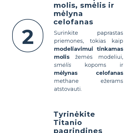
molis, smėlis ir
mėlyna
celofanas
2
Surinkite paprastas
priemones, tokias kaip
modeliavimui tinkamas
molis
žemės modeliui,
smėlis
kopoms ir
mėlynas celofanas
methane ežerams
atstovauti.
Tyrinėkite
Titanio
pagrindines