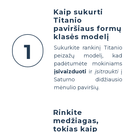
Kaip sukurti
Titanio
paviršiaus formų
klasės modelį
1
Sukurkite rankinį Titanio
peizažų modelį, kad
padėtumėte mokiniams
įsivaizduoti
ir
įsitraukti
į
Saturno didžiausio
mėnulio paviršių.
Rinkite
medžiagas,
tokias kaip