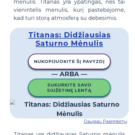
mėnulis. Titanas yra ypatingas, nes tai
vienintelis mėnulis, kurį pastebėjome,
kad turi storą atmosferą su debesimis.
Titanas: Didžiausias
Saturno Mėnulis
NUKOPIJUOKITE ŠĮ PAVYZDĮ
— ARBA —
SUKURKITE SAVO
SIUŽETINĘ LENTĄ
Daugiau Pasirinkimų
Titanas yra didžiausias Saturno mėnulis