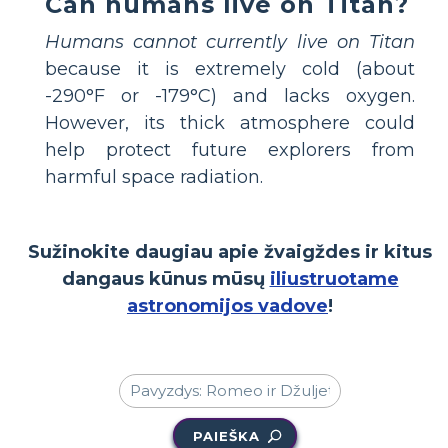
Can humans live on Titan?
Humans cannot currently live on Titan
because it is extremely cold (about
-290°F or -179°C) and lacks oxygen.
However, its thick atmosphere could
help protect future explorers from
harmful space radiation.
Sužinokite daugiau apie žvaigždes ir kitus
dangaus kūnus mūsų
iliustruotame
astronomijos vadove
!
PAIEŠKA