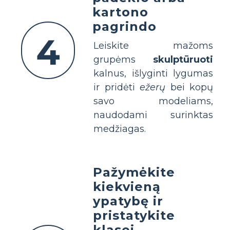
kartono
pagrindo
4
Leiskite mažoms
grupėms
skulptūruoti
kalnus, išlyginti lygumas
ir pridėti
ežerų
bei kopų
savo modeliams,
naudodami surinktas
medžiagas.
Pažymėkite
kiekvieną
ypatybę ir
pristatykite
klasei