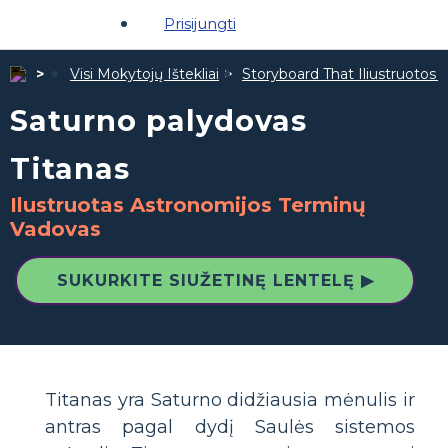
Prisijungti
Visi Mokytojų Ištekliai
Storyboard That Iliustruotos Ž
Saturno palydovas
Titanas
Ilustruotas Astronomijos Terminų
Vadovas
SUKURKITE SIUŽETINĘ LENTELĘ ▶
Titanas yra Saturno didžiausia mėnulis ir
antras pagal dydį Saulės sistemos