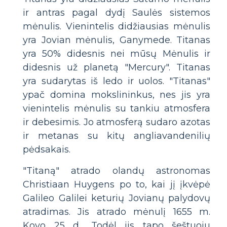
ir antras pagal dydį Saulės sistemos
mėnulis. Vienintelis didžiausias mėnulis
yra Jovian mėnulis, Ganymede. Titanas
yra 50% didesnis nei mūsų Mėnulis ir
didesnis už planetą "Mercury". Titanas
yra sudarytas iš ledo ir uolos. "Titanas"
ypač domina mokslininkus, nes jis yra
vienintelis mėnulis su tankiu atmosfera
ir debesimis. Jo atmosferą sudaro azotas
ir metanas su kitų angliavandenilių
pėdsakais.
"Titaną" atrado olandų astronomas
Christiaan Huygens po to, kai jį įkvėpė
Galileo Galilei keturių Jovianų palydovų
atradimas. Jis atrado mėnulį 1655 m.
Kovo 25 d., Todėl jis tapo šeštuoju