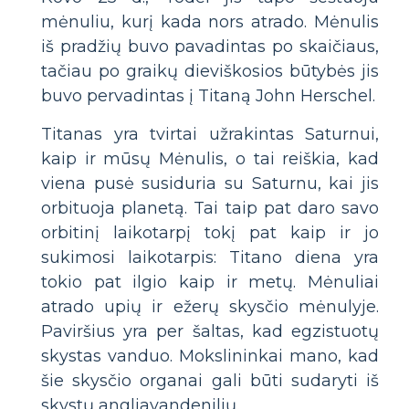
mėnuliu, kurį kada nors atrado. Mėnulis
iš pradžių buvo pavadintas po skaičiaus,
tačiau po graikų dieviškosios būtybės jis
buvo pervadintas į Titaną John Herschel.
Titanas yra tvirtai užrakintas Saturnui,
kaip ir mūsų Mėnulis, o tai reiškia, kad
viena pusė susiduria su Saturnu, kai jis
orbituoja planetą. Tai taip pat daro savo
orbitinį laikotarpį tokį pat kaip ir jo
sukimosi laikotarpis: Titano diena yra
tokio pat ilgio kaip ir metų. Mėnuliai
atrado upių ir ežerų skysčio mėnulyje.
Paviršius yra per šaltas, kad egzistuotų
skystas vanduo. Mokslininkai mano, kad
šie skysčio organai gali būti sudaryti iš
skystų angliavandenilių.