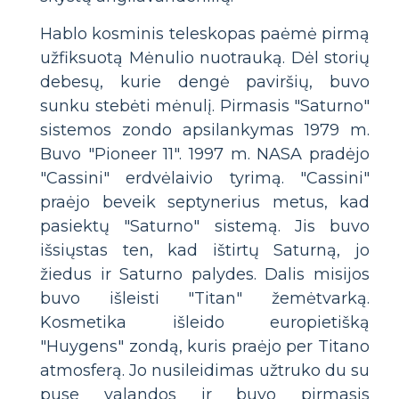
Hablo kosminis teleskopas paėmė pirmą
užfiksuotą Mėnulio nuotrauką. Dėl storių
debesų, kurie dengė paviršių, buvo
sunku stebėti mėnulį. Pirmasis "Saturno"
sistemos zondo apsilankymas 1979 m.
Buvo "Pioneer 11". 1997 m. NASA pradėjo
"Cassini" erdvėlaivio tyrimą. "Cassini"
praėjo beveik septynerius metus, kad
pasiektų "Saturno" sistemą. Jis buvo
išsiųstas ten, kad ištirtų Saturną, jo
žiedus ir Saturno palydes. Dalis misijos
buvo išleisti "Titan" žemėtvarką.
Kosmetika išleido europietišką
"Huygens" zondą, kuris praėjo per Titano
atmosferą. Jo nusileidimas užtruko du su
puse valandos ir buvo pirmasis