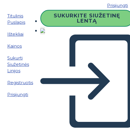
Prisijungti
SUKURKITE SIUŽETINĘ
Titulinis
LENTĄ
Puslapis
Ištekliai
Kainos
Sukurti
Siužetinės
Linijos
Registruotis
Prisijungti