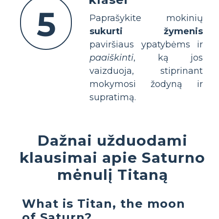
5
Paprašykite mokinių
sukurti žymenis
paviršiaus ypatybėms ir
paaiškinti
, ką jos
vaizduoja, stiprinant
mokymosi žodyną ir
supratimą.
Dažnai užduodami
klausimai apie Saturno
mėnulį Titaną
What is Titan, the moon
of Saturn?