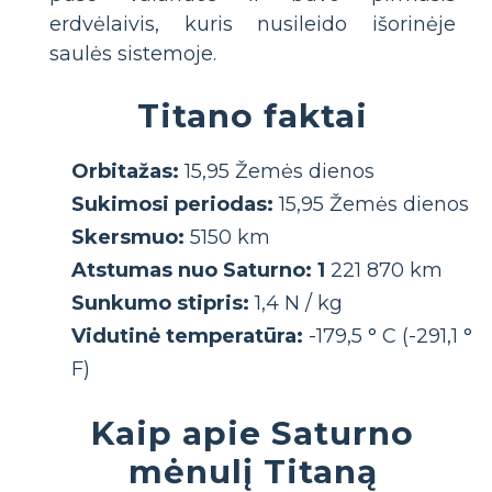
erdvėlaivis, kuris nusileido išorinėje
saulės sistemoje.
Titano faktai
Orbitažas:
15,95 Žemės dienos
Sukimosi periodas:
15,95 Žemės dienos
Skersmuo:
5150 km
Atstumas nuo Saturno: 1
221 870 km
Sunkumo stipris:
1,4 N / kg
Vidutinė temperatūra:
-179,5 ° C (-291,1 °
F)
Kaip apie Saturno
mėnulį Titaną