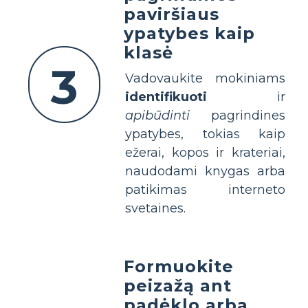
paviršiaus
ypatybes kaip
klasė
3
Vadovaukite mokiniams
identifikuoti
ir
apibūdinti
pagrindines
ypatybes, tokias kaip
ežerai, kopos ir krateriai,
naudodami knygas arba
patikimas interneto
svetaines.
Formuokite
peizažą ant
padėklo arba