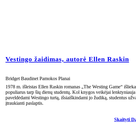
Vestingo žaidimas, autorė Ellen Raskin
Bridget Baudinet Pamokos Planai
1978 m. išleistas Ellen Raskin romanas „The Westing Game“ išliek
populiarus tarp šių dienų studentų. Kol knygos veikėjai lenktyniauja
paveldėdami Westingo turtą, išsiaiškindami jo žudiką, studentus užv
įtraukianti paslaptis.
Skaityti D