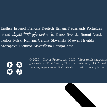
English
Español
Français
Deutsch
Italiana
Nederlands
Português
עברית
العَرَبِيَّة
हिन्दी
ру́сский язы́к
Dansk
Svenska
Suomi
Norsk
Türkçe
Polski
Româna
Ceština
Slovenský
Magyar
Hrvatski
български
Lietuvos
Slovenščina
Latvijas
eesti
© 2026 - Clever Prototypes, LLC - Visos teisės saugomo
„ StoryboardThat “ yra „
Clever Prototypes , LLC
“ prek
ženklas, registruotas JAV patentų ir prekių ženklų biure.