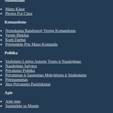
Studentams
Mano Klase
Photos For Class
Komandoms
Nemokama Bandomoji Versija Komandoms
Verslo Ištekliai
Kurti Darbui
Prisijunkite Prie Mano Komanda
Politika
Siužetinės Linijos Autorių Teisės ir Naudojimas
Naudojimo Sąlygos
Privatumo Politika
Privatumas ir Saugumas Mokykloms ir Studentams
Prieinamumas
Jūsų Privatumo Pasirinkimai
Apie
Apie mus
Susisiekite su Mumis