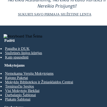
Nereikia Prisijungti!
SUKURTI SAVO PIRMĄJĄ SIUŽETINĘ LENTĄ
Padėti
Pagalba ir DUK
Siužetinės linijos kūrėjas
Kaip spausdinti
Mokytojams
Nemokama Versija Mokytojams
Rajono Paketai
Mokyklų Bibliotekos ir Žiniasklaidos Centrai
Treniruočių Sesijos
Visi Mokytojų Ištekliai
Darbalapio Šablonai
Plakatų Šablonai