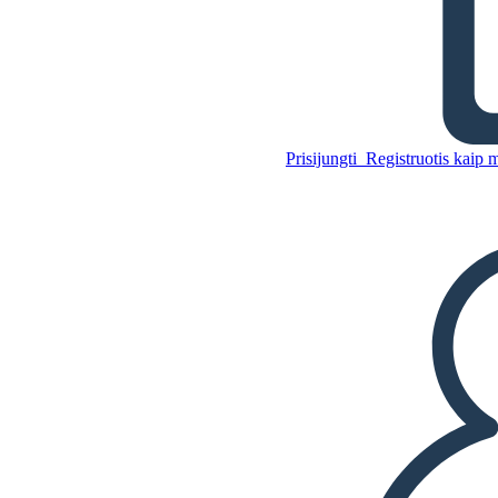
Į Westing Žaidimo Temos,
Simbolių, Motyvai
Prisijungti
Registruotis kaip 
Nukopijuokite šią siužetinę
lentą
SUKURTI SIUŽETINĘ LENTĄ
Nukopijuokite šią siužetinę
lentą
SUKURTI SIUŽETINĘ LENTĄ
PALEISTI SKAIDRIŲ DEMONSTRACIJĄ
SKAITYK MAN