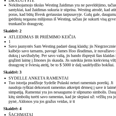
DRAUGYSTĖ
Nekilnojamojo tikslas Westing žaidimas yra ne paveldėjimo, tačia
santykiai, kad žaidimas sukuria ir stiprina. Westing atrodė, kad atit
poras, kad būtų Išvesk geriausias tarpusavyje. Galų gale, daugum
įpėdinių negauna milijonus iš Westing, tačiau jie sukurti visą gyv
trunkančio draugystę.
Skaidrė: 2
ATLEIDIMAS IR PRIĖMIMO KEIČIA
1
Savo jaunystės Sam Westing padarė daug klaidų: jis Niegrzecznie
kalbėjo savo tarnams, pavogė James Hoo išradimas, ir nuvažiavo
dukrą į savižudybę. Per savo valią, jis bando išspręsti šias klaidas 
grąžinti laimę į žmones jis skauda. Jis suteikia jiems kiekvieną vilt
draugystę ir šviesią ateitį, be to $ 5000 ir dalį saulėlydžio bokštai.
Skaidrė: 3
SYDELLE ANKETA RAMENTAI
Tuo istorija pradžioje Sydelle Pulaski neturi ramentais poreikį. Ji
naudoja ryškiai dekoruoti ramentus atkreipti dėmesį į save ir laimė
simpatiją. Ramentai yra jos nesaugumo ir silpnumo simbolis. Dau
kitų simbolių turėti savo ramentas, kad jie slepiasi už: vėžlių yra j
pynė, Aldonos yra jos gražus veidas, ir tt
Skaidrė: 4
ŠACHMATAI