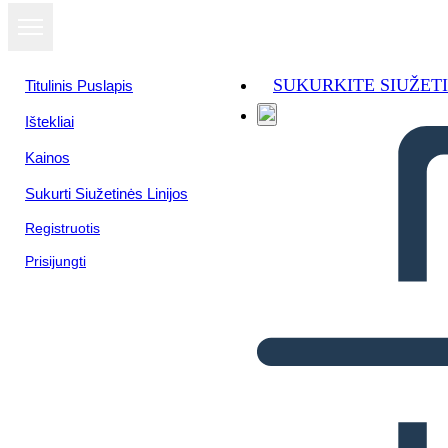
SUKURKITE SIUŽET
Titulinis Puslapis
Ištekliai
Kainos
Sukurti Siužetinės Linijos
Registruotis
Prisijungti