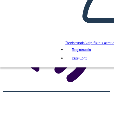
Registruotis kaip fizinis asmu
Registruotis
Prisijungti