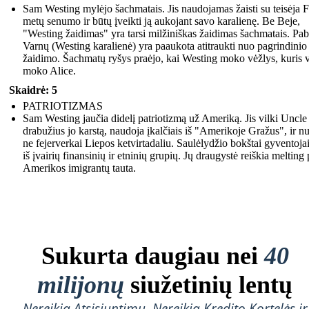
Sam Westing mylėjo šachmatais. Jis naudojamas žaisti su teisėja 
metų senumo ir būtų įveikti ją aukojant savo karalienę. Be Beje,
"Westing žaidimas" yra tarsi milžiniškas žaidimas šachmatais. Pab
Varnų (Westing karalienė) yra paaukota atitraukti nuo pagrindinio
žaidimo. Šachmatų ryšys praėjo, kai Westing moko vėžlys, kuris v
moko Alice.
Skaidrė: 5
PATRIOTIZMAS
Sam Westing jaučia didelį patriotizmą už Ameriką. Jis vilki Uncl
drabužius jo karstą, naudoja įkalčiais iš "Amerikoje Gražus", ir nu
ne fejerverkai Liepos ketvirtadaliu. Saulėlydžio bokštai gyventojai
iš įvairių finansinių ir etninių grupių. Jų draugystė reiškia melting 
Amerikos imigrantų tauta.
Sukurta daugiau nei
40
milijonų
siužetinių lentų
Nereikia Atsisiuntimų, Nereikia Kredito Kortelės ir