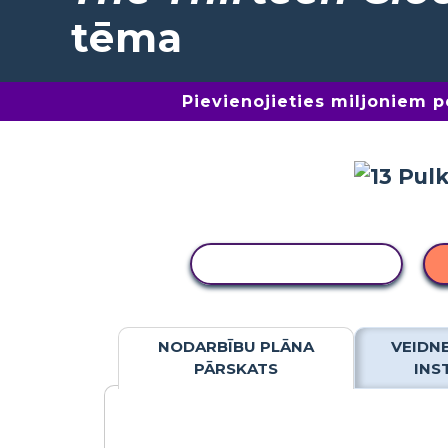
tēma
Pievienojieties miljoniem 
KOPĒT DARBĪBU
NODARBĪBU PLĀNA
VEIDN
PĀRSKATS
INS