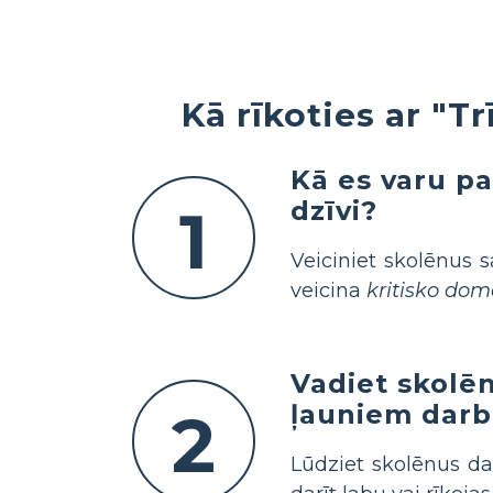
Kā rīkoties ar "
Kā es varu pa
dzīvi?
1
Veiciniet skolēnus s
veicina
kritisko do
Vadiet skolē
ļauniem darb
2
Lūdziet skolēnus dal