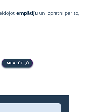
veidojot
empātiju
un izpratni par to,
MEKLĒT