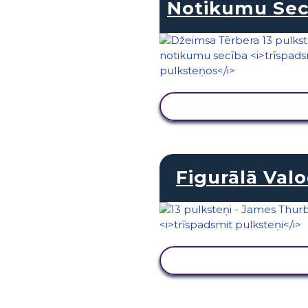
Notikumu Sec
SKATĪT DARBĪBU
Figurālā Val
SKATĪT DARBĪBU