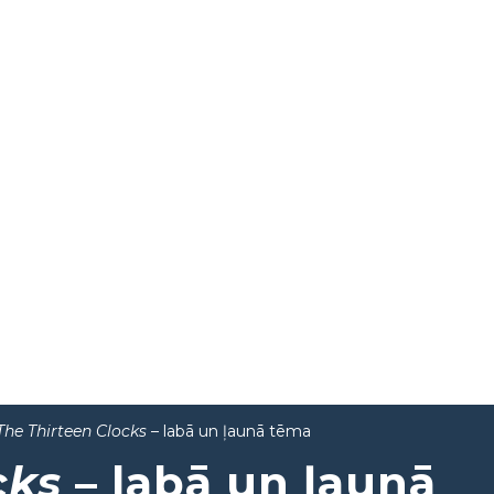
The Thirteen Clocks
– labā un ļaunā tēma
cks
– labā un ļaunā