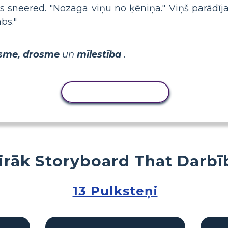
s sneered. "Nozaga viņu no ķēniņa." Viņš parādīj
bs."
sme, drosme
un
mīlestība
.
KOPĒT DARBĪBU
irāk Storyboard That Darbī
13 Pulksteņi