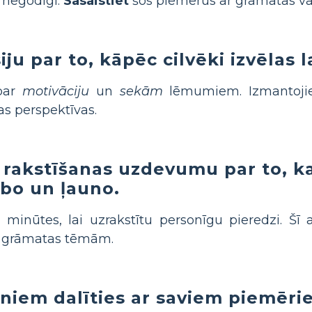
s negodīgi.
Sasaistiet
šos piemērus ar grāmatas varo
iju par to, kāpēc cilvēki izvēlas 
 par
motivāciju
un
sekām
lēmumiem. Izmantojiet
as perspektīvas.
u rakstīšanas uzdevumu par to, k
labo un ļauno.
minūtes, lai uzrakstītu personīgu pieredzi. Šī 
ar grāmatas tēmām.
niem dalīties ar saviem piemērie