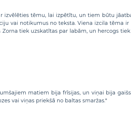
 izvēlēties tēmu, lai izpētītu, un tiem būtu jāatb
ciju vai notikumus no teksta. Viena izcila tēma ir
 Zorna tiek uzskatītas par labām, un hercogs tiek
tumšajiem matiem bija frīsijas, un viņai bija gaišs
rozes vai viņas priekšā no baltas smaržas."