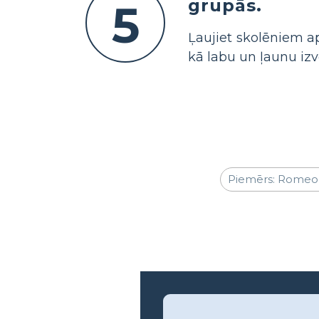
grupās.
5
Ļaujiet skolēniem ap
kā labu un ļaunu izv