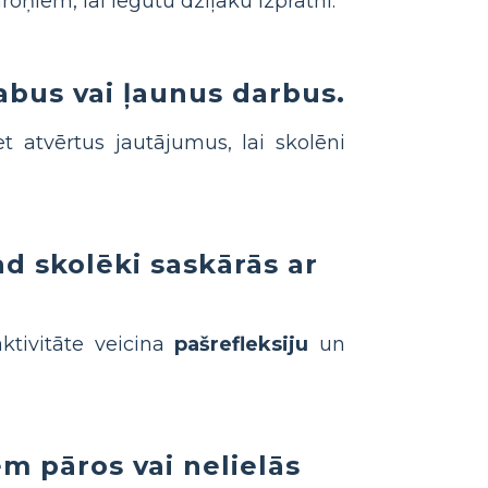
ņiem, lai iegūtu dziļāku izpratni.
labus vai ļaunus darbus.
 atvērtus jautājumus, lai skolēni
ad skolēki saskārās ar
aktivitāte veicina
pašrefleksiju
un
m pāros vai nelielās