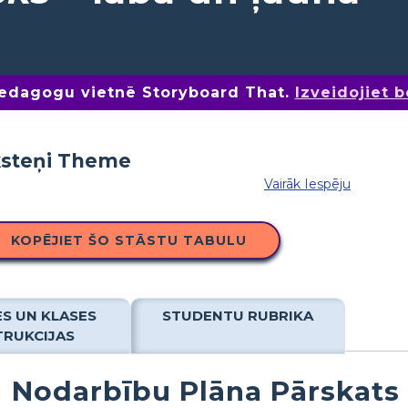
pedagogu vietnē Storyboard That.
Izveidojiet 
Vairāk Iespēju
KOPĒJIET ŠO STĀSTU TABULU
ES UN KLASES
STUDENTU RUBRIKA
TRUKCIJAS
Nodarbību Plāna Pārskats