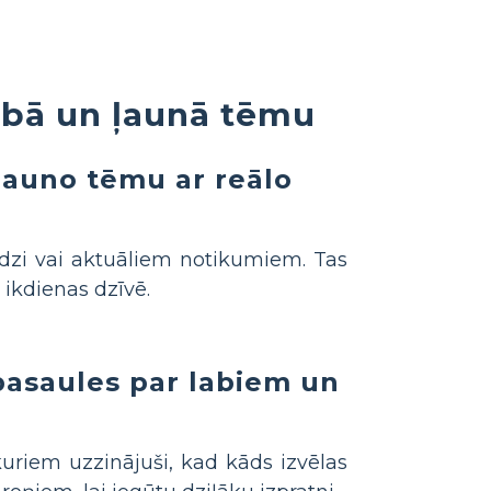
labā un ļaunā tēmu
 ļauno tēmu ar reālo
dzi vai aktuāliem notikumiem. Tas
 ikdienas dzīvē.
pasaules par labiem un
 kuriem uzzinājuši, kad kāds izvēlas