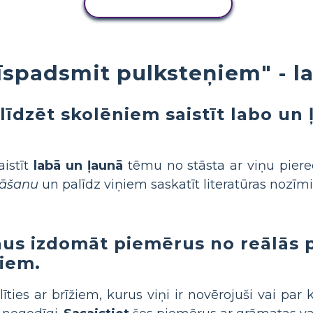
KOPĒT DARBĪBU
Trīspadsmit pulksteņiem" - 
līdzēt skolēniem saistīt labo un
aistīt
labā un ļaunā
tēmu no stāsta ar viņu piere
māšanu
un palīdz viņiem saskatīt literatūras nozīmi
nus izdomāt piemērus no reālās 
iem.
īties ar brīžiem, kurus viņi ir novērojuši vai par