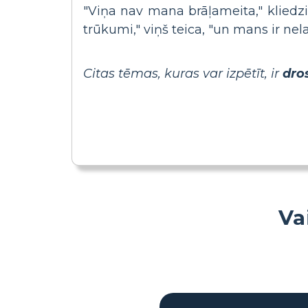
"Viņa nav mana brāļameita," kliedzi
trūkumi," viņš teica, "un mans ir nela
Citas tēmas, kuras var izpētīt, ir
dro
Va