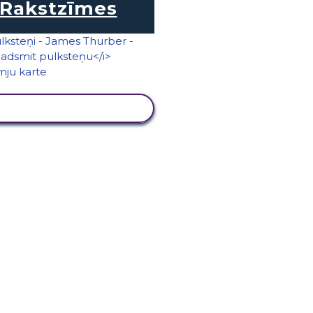
Rakstzīmes
SKATĪT DARBĪBU