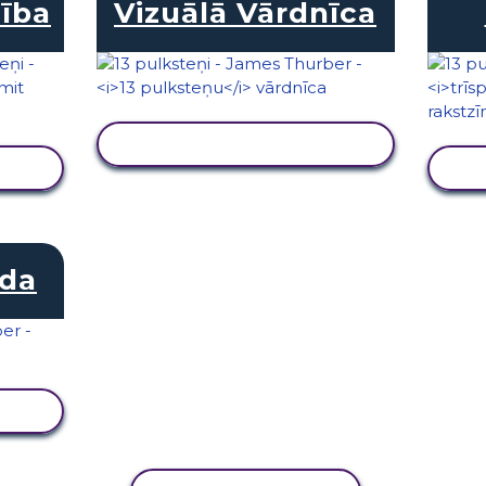
ība
Vizuālā Vārdnīca
SKATĪT DARBĪBU
oda