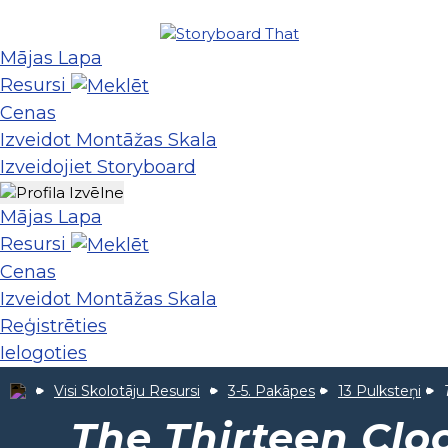
Mājas Lapa
Resursi
Cenas
Izveidot Montāžas Skala
Izveidojiet Storyboard
Mājas Lapa
Resursi
Cenas
Izveidot Montāžas Skala
Reģistrēties
Ielogoties
Visi Skolotāju Resursi
3-5. Pakāpes
13 Pulksteņi
The Thirteen Clo