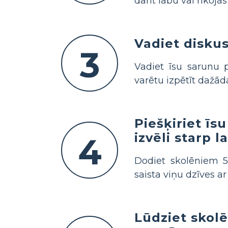
darīt labu vai rīkoja
Vadiet diskus
3
Vadiet īsu sarunu
varētu izpētīt dažād
Piešķiriet īs
izvēli starp 
4
Dodiet skolēniem 5 
saista viņu dzīves 
Lūdziet skolē