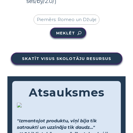
ses/by/2.0/)
MEKLĒT
SKATĪT VISUS SKOLOTĀJU RESURSUS
Atsauksmes
"Izmantojot produktu, viņi bija tik
satraukti un uzzināja tik daudz..."