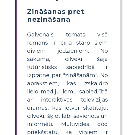
Zināšanas pret
nezināšana
Galvenais temats visā
romāns ir cīņa starp šiem
diviem jēdzieniem. No
sākuma, cilvēki šajā
futūristisks sabiedrībā ir
izpratne par "zināšanām". No
aprakstiem, kas izskaidro
lielo mediju lomu sabiedrībā
ar interaktīvās televīzijas
drāmas, kas ietver skatītāju,
cilvēki, šķiet labi savienots un
informēti. Multivides dod
priekšstatu, ka viņiem ir