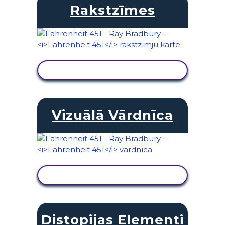
Rakstzīmes
SKATĪT DARBĪBU
Vizuālā Vārdnīca
SKATĪT DARBĪBU
Distopijas Elementi