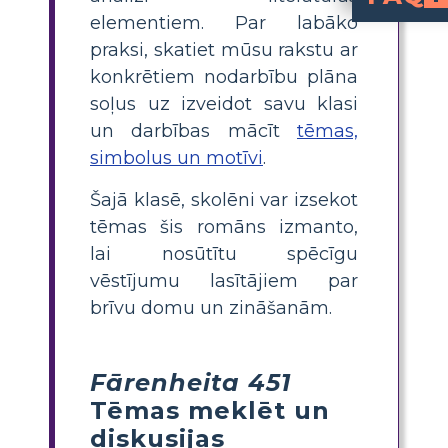
elementiem. Par labāko
zināšanas pret 
. Romāns pēta, kā aizliegums uzklausīt grāmata
Kā es varu mācīt tēmas, simbolus un motīvu
, izmantojiet vizuālus rīkus, piemēram, s
(kad Montags atklāj zināšanu spēku). Dubultā nozīme uzsver sarežģīto romāna skatījumu u
Fahrenheit 451
un var izjaukt sociālo k
un izaicina konformismu, tāpēc tiek piemērota cenzūra.
, visā romānā. Skolēni var ilustrē
praksi, skatiet mūsu rakstu ar
konkrētiem nodarbību plāna
soļus uz izveidot savu klasi
un darbības mācīt
tēmas,
simbolus un motīvi
.
Šajā klasē, skolēni var izsekot
tēmas šis romāns izmanto,
lai nosūtītu spēcīgu
vēstījumu lasītājiem par
brīvu domu un zināšanām.
Fārenheita 451
Tēmas meklēt un
diskusijas