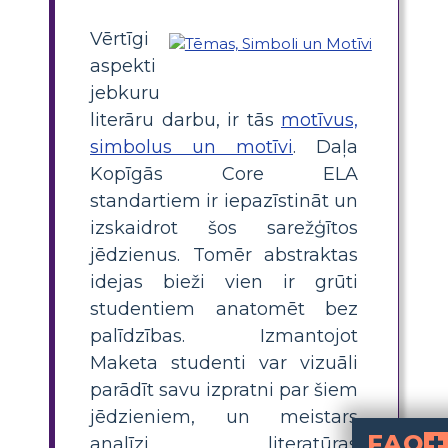
Vērtīgi
aspekti
jebkuru
literāru darbu, ir tās
motīvus,
simbolus un motīvi
. Daļa
Kopīgās Core ELA
standartiem ir iepazīstināt un
izskaidrot šos sarežģītos
jēdzienus. Tomēr abstraktas
idejas bieži vien ir grūti
studentiem anatomēt bez
palīdzības. Izmantojot
Maketa studenti var vizuāli
parādīt savu izpratni par šiem
jēdzieniem, un meistars
FAQ
analīzi literatūras