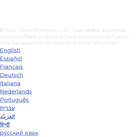
© 2026 - Clever Prototypes, LLC - Visas tiesības aizsargātas.
StoryboardThat ir uzņēmuma
Clever Prototypes , LLC
preču
zīme, kas reģistrēta ASV Patentu un preču zīmju birojā.
English
Español
Français
Deutsch
Italiana
Nederlands
Português
עברית
العَرَبِيَّة
हिन्दी
ру́сский язы́к