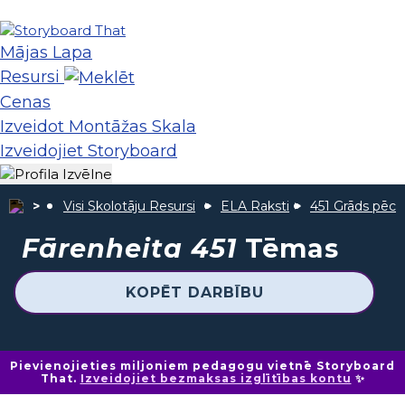
Mājas Lapa
Resursi
Cenas
Izveidot Montāžas Skala
Izveidojiet Storyboard
Visi Skolotāju Resursi
ELA Raksti
451 Grāds pēc 
Fārenheita 451
Tēmas
KOPĒT DARBĪBU
Pievienojieties miljoniem pedagogu vietnē Storyboard
That.
Izveidojiet bezmaksas izglītības kontu
✨