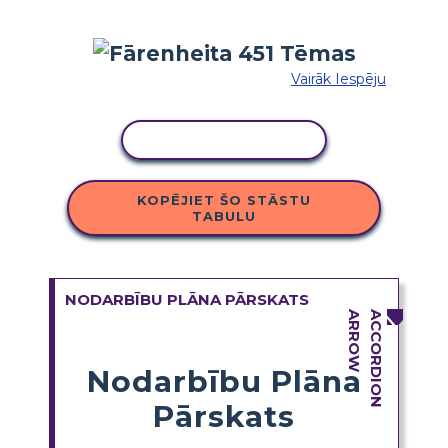
Vairāk Iespēju
KOPĒT DARBĪBU
KOPĒJIET ŠO STĀSTU
TABULU
NODARBĪBU PLĀNA PĀRSKATS
Nodarbību Plāna
Pārskats