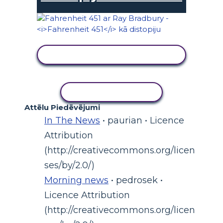
SKATĪT DARBĪBU
KOPĒT DARBĪBU
Attēlu Piedēvējumi
In The News
• paurian • Licence
Attribution
(http://creativecommons.org/licen
ses/by/2.0/)
Morning news
• pedrosek •
Licence Attribution
(http://creativecommons.org/licen