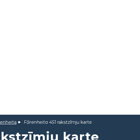
renheita
Fārenheita 451
rakstzīmju karte
kstzīmju karte