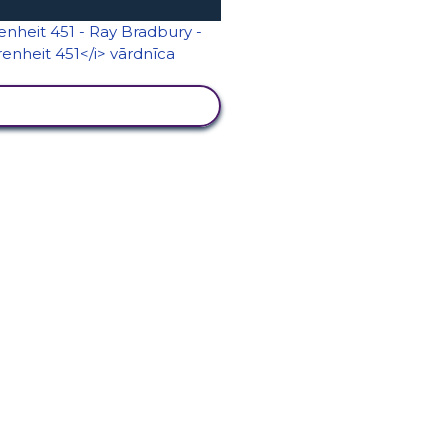
SKATĪT DARBĪBU