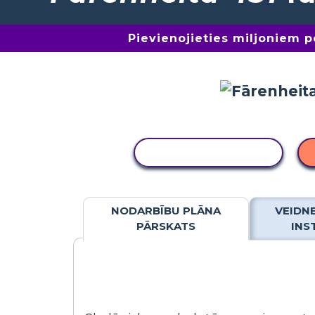
Pievienojieties miljoniem 
KOPĒT DARBĪBU
NODARBĪBU PLĀNA
VEIDN
PĀRSKATS
INS