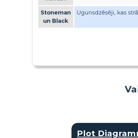
Stoneman
Ugunsdzēsēji, kas str
un Black
Va
Plot Diagra