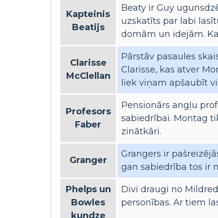
Beaty ir Guy ugunsdzē
Kapteinis
uzskatīts par labi las
Beatijs
domām un idejām. Kad
Pārstāv pasaules skai
Clarisse
Clarisse, kas atver Mo
McClellan
liek viņam apšaubīt v
Pensionārs angļu prof
Profesors
sabiedrībai. Montag t
Faber
zinātkāri.
Grangers ir pašreizējā
Granger
gan sabiedrība tos ir 
Phelps un
Divi draugi no Mildred
Bowles
personības. Ar tiem las
kundze