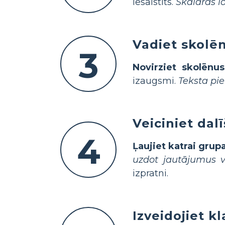
iesaistīts.
Skaidras lo
Vadiet skolēn
3
Novirziet skolēnu
izaugsmi.
Teksta pi
Veiciniet dal
4
Ļaujiet katrai grup
uzdot jautājumus v
izpratni.
Izveidojiet k