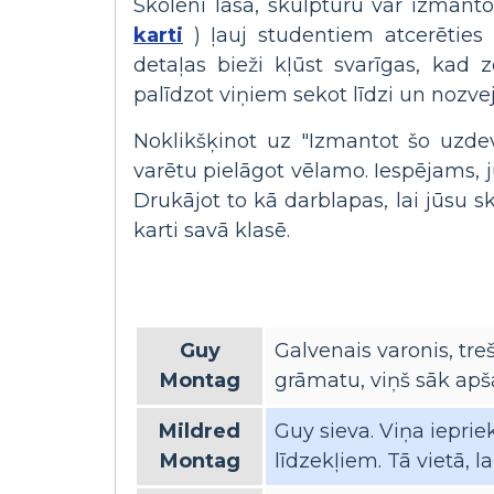
Skolēni lasa, skulptūru var izmanto
karti
) ļauj studentiem atcerēties
detaļas bieži kļūst svarīgas, kad 
palīdzot viņiem sekot līdzi un nozv
Noklikšķinot uz "Izmantot šo uzdev
varētu pielāgot vēlamo. Iespējams, j
Drukājot to kā darblapas, lai jūsu sk
karti savā klasē.
Guy
Galvenais varonis, tr
Montag
grāmatu, viņš sāk apša
Mildred
Guy sieva. Viņa ieprie
Montag
līdzekļiem. Tā vietā, l