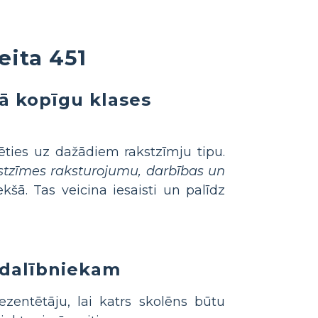
eita 451
kā kopīgu klases
ies uz dažādiem rakstzīmju tipu.
stzīmes raksturojumu, darbības un
kšā. Tas veicina iesaisti un palīdz
 dalībniekam
ezentētāju, lai katrs skolēns būtu