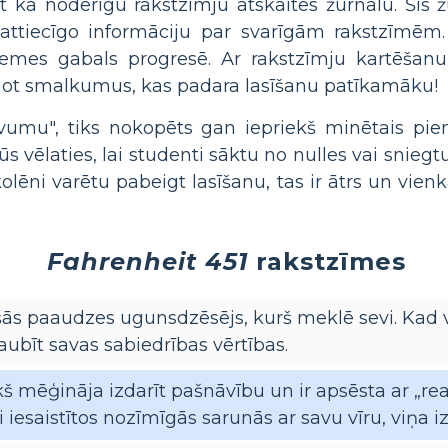
t kā noderīgu rakstzīmju atskaites žurnālu. Šis 
 attiecīgo informāciju par svarīgām rakstzīmēm
zemes gabals progresē. Ar rakstzīmju kartēšanu 
ejot smalkumus, kas padara lasīšanu patīkamāku!
umu", tiks nokopēts gan iepriekš minētais piemē
ūs vēlaties, lai studenti sāktu no nulles vai snie
olēni varētu pabeigt lasīšanu, tas ir ātrs un vienk
Fahrenheit 451
rakstzīmes
ešās paaudzes ugunsdzēsējs, kurš meklē sevi. Kad 
ubīt savas sabiedrības vērtības.
kš mēģināja izdarīt pašnāvību un ir apsēsta ar „re
ai iesaistītos nozīmīgās sarunās ar savu vīru, viņa i