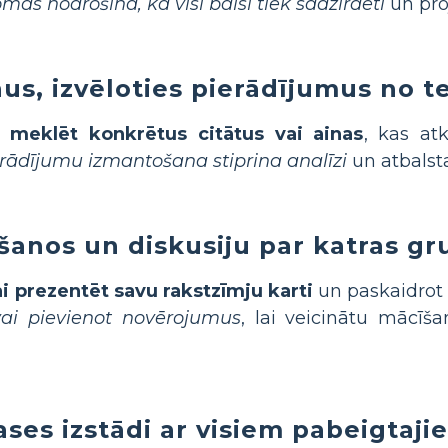
mas nodrošina, ka visi balsi tiek sadzirdēti
un proj
us, izvēloties pierādījumus no t
s meklēt konkrētus citātus vai ainas
, kas at
erādījumu izmantošana stiprina analīzi
un atbalsta
īšanos un diskusiju par katras gr
ai prezentēt savu rakstzīmju karti
un paskaidrot 
ai pievienot novērojumus
, lai veicinātu mācīš
lases izstādi ar visiem pabeigtaj