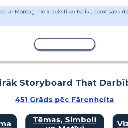
ādā ar Montag. Tie ir auksti un tvaiki, darot sav
KOPĒT DARBĪBU
irāk Storyboard That Darbī
451 Grāds pēc Fārenheita
Tēmas, Simboli
mma
Vi