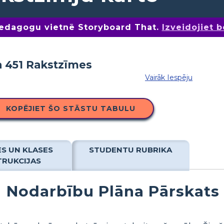
pedagogu vietnē Storyboard That.
Izveidojiet 
Vairāk Iespēju
KOPĒJIET ŠO STĀSTU TABULU
ES UN KLASES
STUDENTU RUBRIKA
TRUKCIJAS
Nodarbību Plāna Pārskats