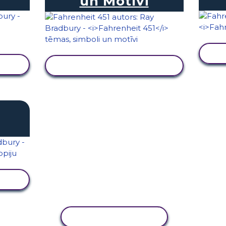
un Motīvi
SKATĪT DARBĪBU
KOPĒT DARBĪBU