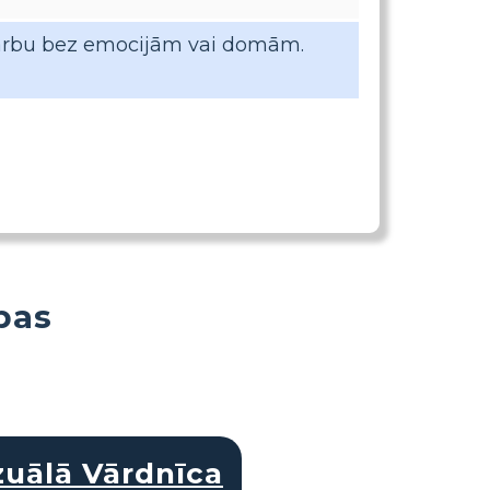
u darbu bez emocijām vai domām.
bas
zuālā Vārdnīca