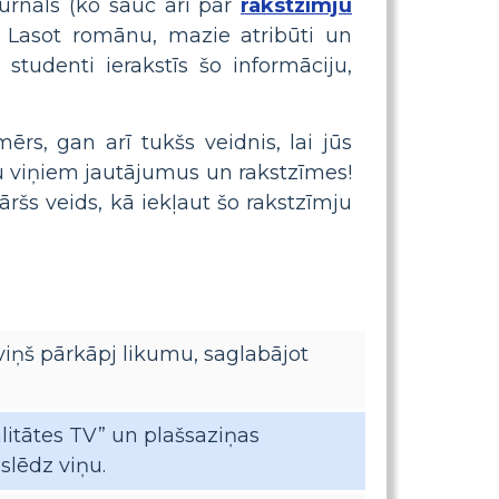
žurnāls (ko sauc arī par
rakstzīmju
. Lasot romānu, mazie atribūti un
studenti ierakstīs šo informāciju,
rs, gan arī tukšs veidnis, lai jūs
gtu viņiem jautājumus un rakstzīmes!
āršs veids, kā iekļaut šo rakstzīmju
viņš pārkāpj likumu, saglabājot
alitātes TV” un plašsaziņas
zslēdz viņu.