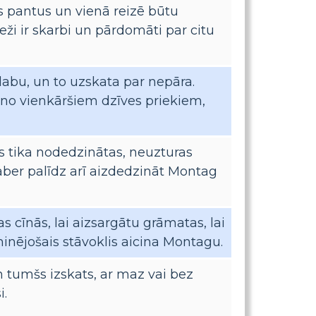
s pantus un vienā reizē būtu
eži ir skarbi un pārdomāti par citu
abu, un to uzskata par nepāra.
i no vienkāršiem dzīves priekiem,
s tika nodedzinātas, neuzturas
aber palīdz arī aizdedzināt Montag
s cīnās, lai aizsargātu grāmatas, lai
minējošais stāvoklis aicina Montagu.
n tumšs izskats, ar maz vai bez
i.