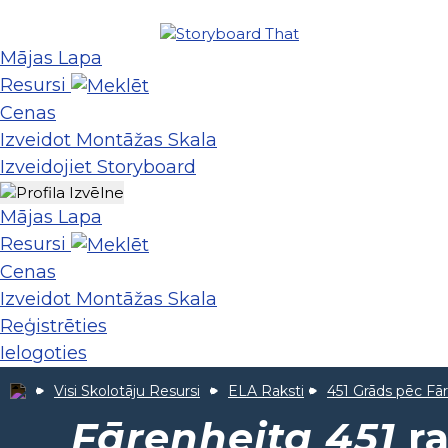
Mājas Lapa
Resursi
Cenas
Izveidot Montāžas Skala
Izveidojiet Storyboard
Mājas Lapa
Resursi
Cenas
Izveidot Montāžas Skala
Reģistrēties
Ielogoties
Visi Skolotāju Resursi
ELA Raksti
451 Grāds pēc Fā
Fārenheita 451
ra