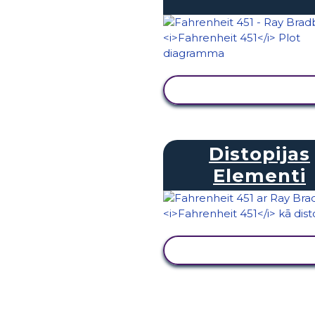
SKATĪT DARBĪBU
Distopijas
Elementi
SKATĪT DARBĪBU