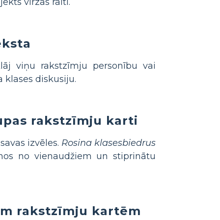
ekts virzās raiti.
eksta
klāj viņu rakstzīmju personību vai
 klases diskusiju.
upas rakstzīmju karti
savas izvēles.
Rosina klasesbiedrus
anos no vienaudžiem un stiprinātu
iem rakstzīmju kartēm