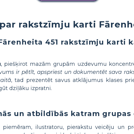
par rakstzīmju karti Fārenh
Fārenheita 451 rakstzīmju karti 
u
, piešķirot mazām grupām uzdevumu koncentrēt
ums ir pētīt, apspriest un dokumentēt sava rak
aitā
, tad prezentēt savus atklājumus klases prie
ūt dziļāku izpratni.
omās un atbildībās katram grupas
, piemēram, ilustratoru, pierakstu veicēju un pr