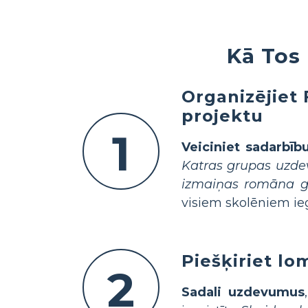
Kā Tos 
Organizējiet 
projektu
1
Veiciniet sadarbīb
Katras grupas uzdev
izmaiņas romāna g
visiem skolēniem ieg
Piešķiriet l
2
Sadali uzdevumus