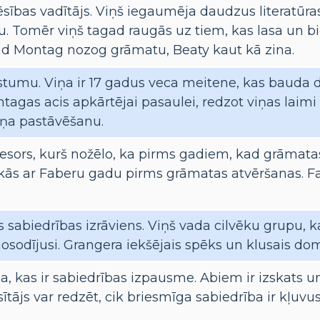
sības vadītājs. Viņš iegaumēja daudzus literatūra
ītu. Tomēr viņš tagad raugās uz tiem, kas lasa un bi
 Montag nozog grāmatu, Beaty kaut kā zina.
stumu. Viņa ir 17 gadus veca meitene, kas bauda d
ntagas acis apkārtējai pasaulei, redzot viņas laim
iņa pastāvēšanu.
esors, kurš nožēlo, ka pirms gadiem, kad grāmata
ikās ar Faberu gadu pirms grāmatas atvēršanas. F
s sabiedrības izrāviens. Viņš vada cilvēku grupu, ka
nosodījusi. Grangera iekšējais spēks un klusais do
a, kas ir sabiedrības izpausme. Abiem ir izskats u
ītājs var redzēt, cik briesmīga sabiedrība ir kļuvus