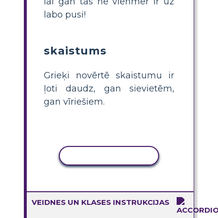
lai gan tas ne vienmēr ir uz
labo pusi!
skaistums
Grieķi novērtē skaistumu ir
ļoti daudz, gan sievietēm,
gan vīriešiem.
KOPĒT DARBĪBU
VEIDNES UN KLASES INSTRUKCIJAS