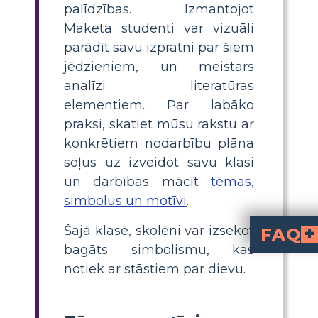
palīdzības. Izmantojot
Maketa studenti var vizuāli
parādīt savu izpratni par šiem
jēdzieniem, un meistars
analīzi literatūras
elementiem. Par labāko
praksi, skatiet mūsu rakstu ar
konkrētiem nodarbību plāna
soļus uz izveidot savu klasi
un darbības mācīt
tēmas,
simbolus un motīvi
.
Šajā klasē, skolēni var izsekot
FAQ
bagāts simbolismu, kas
ietver cilvēka trūkumus, kārdināšanu, atriebīb
Kā es varu mācī
var būt aizraujoša, izmantojot stāstu plā
Kāpēc grieķu dieviem mitoloģijā ir cilvēka trūku
, lai padarītu viņu stāstus saistošākus un parādī
Kāda ir atšķirība starp tēmu
ir atkārtots elements 
Vai varat sniegt piemēr
grieķu mitoloģijā ir Pandoras lāde (ziņkārība un sekas), l
notiek ar stāstiem par dievu.