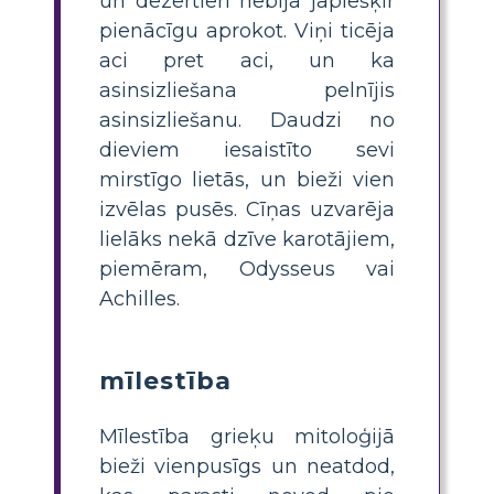
un dezertieri nebija jāpiešķir
pienācīgu aprokot. Viņi ticēja
aci pret aci, un ka
asinsizliešana pelnījis
asinsizliešanu. Daudzi no
dieviem iesaistīto sevi
mirstīgo lietās, un bieži vien
izvēlas pusēs. Cīņas uzvarēja
lielāks nekā dzīve karotājiem,
piemēram, Odysseus vai
Achilles.
mīlestība
Mīlestība grieķu mitoloģijā
bieži vienpusīgs un neatdod,