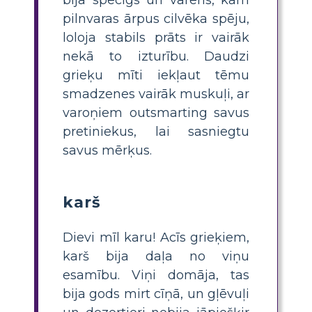
pilnvaras ārpus cilvēka spēju,
loloja stabils prāts ir vairāk
nekā to izturību. Daudzi
grieķu mīti iekļaut tēmu
smadzenes vairāk muskuļi, ar
varoņiem outsmarting savus
pretiniekus, lai sasniegtu
savus mērķus.
karš
Dievi mīl karu! Acīs grieķiem,
karš bija daļa no viņu
esamību. Viņi domāja, tas
bija gods mirt cīņā, un gļēvuļi