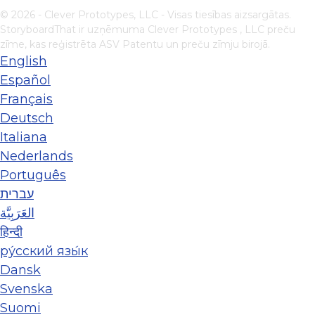
© 2026 - Clever Prototypes, LLC - Visas tiesības aizsargātas.
StoryboardThat ir uzņēmuma
Clever Prototypes , LLC
preču
zīme, kas reģistrēta ASV Patentu un preču zīmju birojā.
English
Español
Français
Deutsch
Italiana
Nederlands
Português
עברית
العَرَبِيَّة
हिन्दी
ру́сский язы́к
Dansk
Svenska
Suomi