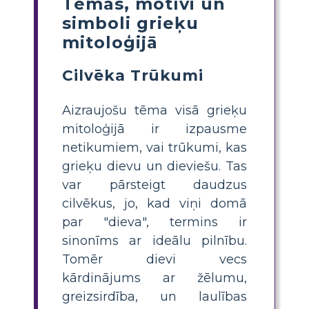
Tēmas, motīvi un
simboli grieķu
mitoloģijā
Cilvēka Trūkumi
Aizraujošu tēma visā grieķu
mitoloģijā ir izpausme
netikumiem, vai trūkumi, kas
grieķu dievu un dieviešu. Tas
var pārsteigt daudzus
cilvēkus, jo, kad viņi domā
par "dieva", termins ir
sinonīms ar ideālu pilnību.
Tomēr dievi vecs
kārdinājums ar žēlumu,
greizsirdība, un laulības