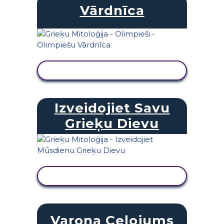
Vārdnīca
SKATĪT DARBĪBU
Izveidojiet Savu
Grieķu Dievu
SKATĪT DARBĪBU
Varoņa Ceļojums