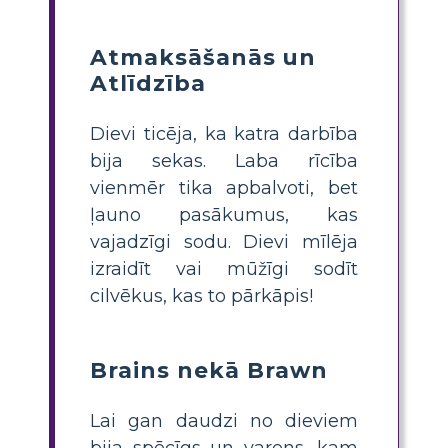
Atmaksāšanās un
Atlīdzība
Dievi ticēja, ka katra darbība
bija sekas. Laba rīcība
vienmēr tika apbalvoti, bet
ļauno pasākumus, kas
vajadzīgi sodu. Dievi mīlēja
izraidīt vai mūžīgi sodīt
cilvēkus, kas to pārkāpis!
Brains nekā Brawn
Lai gan daudzi no dieviem
bija spēcīgs un varens, kam