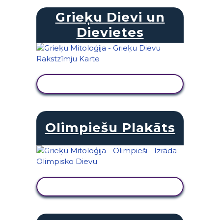
Grieķu Dievi un
Dievietes
SKATĪT DARBĪBU
Olimpiešu Plakāts
SKATĪT DARBĪBU