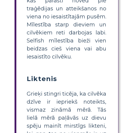
kas parasti noved pie
traģēdijas un atteikšanos no
viena no iesaistītajām pusēm.
Mīlestība starp dieviem un
cilvēkiem reti darbojas labi.
Selfish mīlestība bieži vien
beidzas cieš viena vai abu
iesaistīto cilvēku.
Liktenis
Grieķi stingri ticēja, ka cilvēka
dzīve ir iepriekš noteikts,
vismaz zināmā mērā. Tās
lielā mērā paļāvās uz dievu
spēju mainīt mirstīgs likteni,