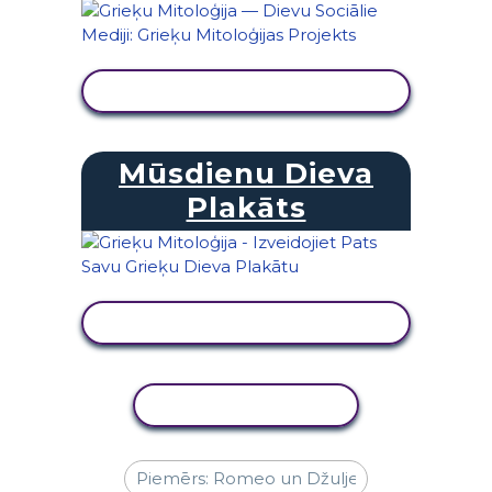
SKATĪT DARBĪBU
Mūsdienu Dieva
Plakāts
SKATĪT DARBĪBU
KOPĒT DARBĪBU