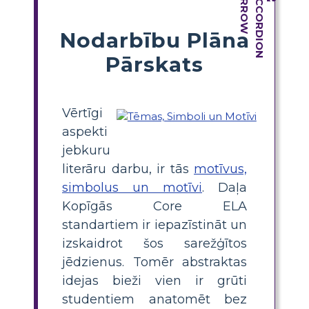
Nodarbību Plāna
Pārskats
Vērtīgi
aspekti
jebkuru
literāru darbu, ir tās
motīvus,
simbolus un motīvi
. Daļa
Kopīgās Core ELA
standartiem ir iepazīstināt un
izskaidrot šos sarežģītos
jēdzienus. Tomēr abstraktas
idejas bieži vien ir grūti
studentiem anatomēt bez