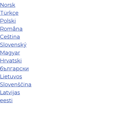
Norsk
Türkçe
Polski
Româna
Ceština
Slovenský
Magyar
Hrvatski
български
Lietuvos
Slovenščina
Latvijas
eesti