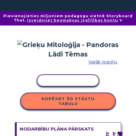
Pievienojieties miljoniem pedagogu vietnē Storyboard
That.
Izveidojiet bezmaksas izglītības kontu
✨
Vairāk Iespēju
KOPĒT DARBĪBU
KOPĒJIET ŠO STĀSTU
TABULU
NODARBĪBU PLĀNA PĀRSKATS