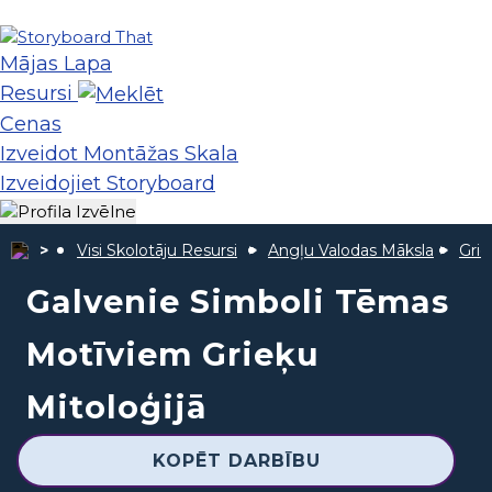
Mājas Lapa
Resursi
Cenas
Izveidot Montāžas Skala
Izveidojiet Storyboard
Visi Skolotāju Resursi
Angļu Valodas Māksla
Grie
Galvenie Simboli Tēmas
Motīviem Grieķu
Mitoloģijā
KOPĒT DARBĪBU