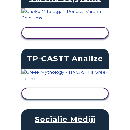
SKATĪT DARBĪBU
TP-CASTT Analīze
SKATĪT DARBĪBU
Sociālie Mēdiji