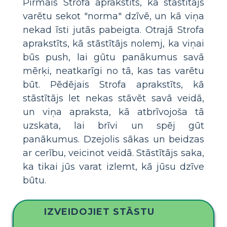
Pirmais Strofa aprakstīts, kā stāstītājs
varētu sekot "norma" dzīvē, un kā viņa
nekad īsti jutās pabeigta. Otrajā Strofa
aprakstīts, kā stāstītājs nolemj, ka viņai
būs push, lai gūtu panākumus savā
mērķi, neatkarīgi no tā, kas tas varētu
būt. Pēdējais Strofa aprakstīts, kā
stāstītājs let nekas stāvēt savā veidā,
un viņa apraksta, kā atbrīvojoša tā
uzskata, lai brīvi un spēj gūt
panākumus. Dzejolis sākas un beidzas
ar cerību, veicinot veidā. Stāstītājs saka,
ka tikai jūs varat izlemt, kā jūsu dzīve
būtu.
IZVEIDOJIET STĀSTU