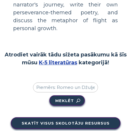
narrator's journey, write their own
perseverance-themed poetry, and
discuss the metaphor of flight as
personal growth.
Atrodiet vairāk tādu sižeta pasākumu kā šīs
mūsu
K-5 literatūras
kategorijā!
MEKLĒT
SKATĪT VISUS SKOLOTĀJU RESURSUS