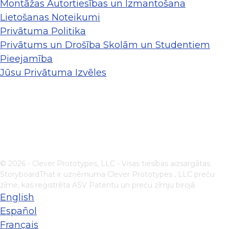
Montāžas Autortiesības un Izmantošana
Lietošanas Noteikumi
Privātuma Politika
Privātums un Drošība Skolām un Studentiem
Pieejamība
Jūsu Privātuma Izvēles
© 2026 - Clever Prototypes, LLC - Visas tiesības aizsargātas.
StoryboardThat ir uzņēmuma
Clever Prototypes , LLC
preču
zīme, kas reģistrēta ASV Patentu un preču zīmju birojā.
English
Español
Français