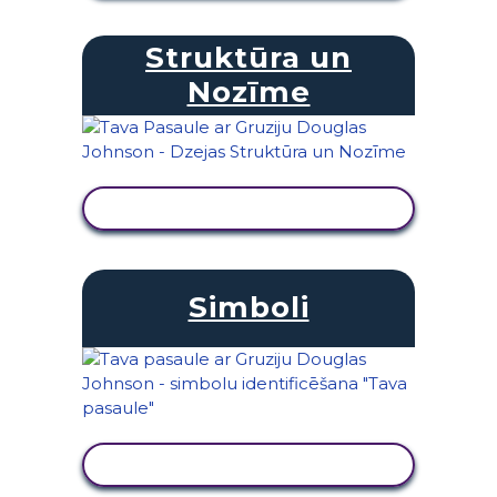
Struktūra un
Nozīme
SKATĪT DARBĪBU
Simboli
SKATĪT DARBĪBU