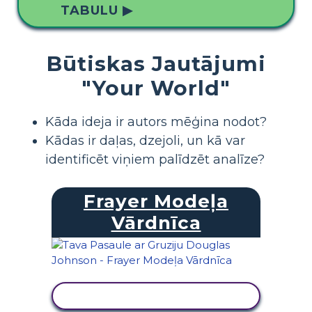
TABULU ▶
Būtiskas Jautājumi
"Your World"
Kāda ideja ir autors mēģina nodot?
Kādas ir daļas, dzejoli, un kā var
identificēt viņiem palīdzēt analīze?
Frayer Modeļa
Vārdnīca
SKATĪT DARBĪBU