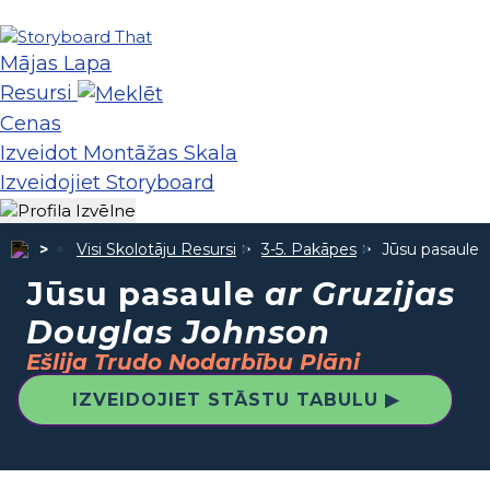
Mājas Lapa
Resursi
Cenas
Izveidot Montāžas Skala
Izveidojiet Storyboard
Visi Skolotāju Resursi
3-5. Pakāpes
Jūsu pasaule
Jūsu pasaule
ar Gruzijas
Douglas Johnson
Ešlija Trudo Nodarbību Plāni
IZVEIDOJIET STĀSTU TABULU ▶