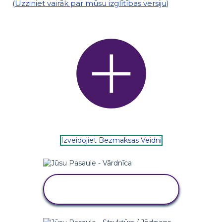
(
Uzziniet vairāk par mūsu izglītības versiju
)
Izveidojiet Bezmaksas Veidni
KOPĒJIET ŠO STĀSTU
TABULU