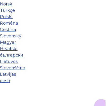
Norsk
Türkçe
Polski
Româna
Ceština
Slovenský
Magyar
Hrvatski
български
Lietuvos
Slovenščina
Latvijas
eesti