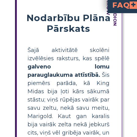
FAQ
Nodarbību Plāna
Kas ir rakstura analīze
Kunga Midasa Zelt
prasa no skolēniem izpētīt, kā galvenais varonis—piemēram, K
Kā es varu mācīt rakstura attīstību, izmantojot Kungu 
, ļaujiet skolēniem identificēt svarīgas darbības un lēmumus, ko pieņem Kungs Midass, attēlojiet, kā mainās viņa jūtas un vērtības, u
Kādi ir galvenie Kunga Midasa raksturojumi stāstā?
sākotnēji ir pārlieku naivs un vērtē zeltu pār visu, bet pēc saskares ar sekām—piemēram, pārvēršot savu meitu zeltā—viņš kļūst nožēlojams un iemācās novērtēt to, kas patiešām ir svarīgi.
Kā izveidot stāsta komiksu, kas rāda rakstura izmaiņas Ku
, lai sadalītu stāstu ainās, kurās Kunga Midasa rīcīb
Kāpēc ir svarīgi, lai sk
palīdz skolēniem izprast lēmumu un se
Pārskats
Šajā aktivitātē skolēni
izvēlēsies raksturs, kas spēlē
galveno lomu
parauglaukuma attīstībā.
Šis
piemērs parāda, kā King
Midas bija ļoti kārs sākumā
stāstu; viņš rūpējas vairāk par
savu zeltu, nekā savu meitu,
Marigold. Kaut gan karalis
bija vairāk zelta nekā jebkurš
cits, viņš vēl gribēja vairāk, un