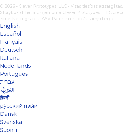
© 2026 - Clever Prototypes, LLC - Visas tiesības aizsargātas.
StoryboardThat ir uzņēmuma
Clever Prototypes , LLC
preču
zīme, kas reģistrēta ASV Patentu un preču zīmju birojā.
English
Español
Français
Deutsch
Italiana
Nederlands
Português
עברית
العَرَبِيَّة
हिन्दी
ру́сский язы́к
Dansk
Svenska
Suomi