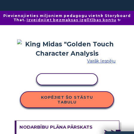
Pievienojieties miljoniem pedagogu vietnē Storyboard
That.
Izveidojiet bezmaksas izglītības kontu
✨
Vairāk Iespēju
KOPĒT DARBĪBU
KOPĒJIET ŠO STĀSTU
TABULU
NODARBĪBU PLĀNA PĀRSKATS