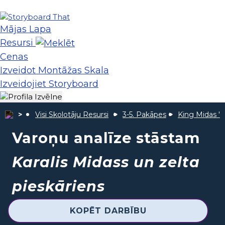
Mājas Lapa
Resursi
Cenas
Izveidot Montāžas Skala
Izveidojiet Storyboard
Visi Skolotāju Resursi
3-5. Pakāpes
King Midas '
Varoņu analīze stāstam
Karalis Midass un zelta
pieskāriens
KOPĒT DARBĪBU