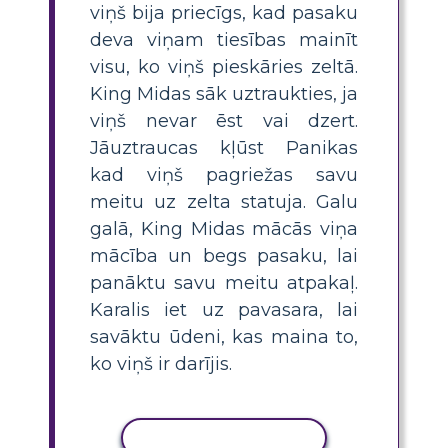
viņš bija priecīgs, kad pasaku
deva viņam tiesības mainīt
visu, ko viņš pieskāries zeltā.
King Midas sāk uztraukties, ja
viņš nevar ēst vai dzert.
Jāuztraucas kļūst Panikas
kad viņš pagriežas savu
meitu uz zelta statuja. Galu
galā, King Midas mācās viņa
mācība un begs pasaku, lai
panāktu savu meitu atpakaļ.
Karalis iet uz pavasara, lai
savāktu ūdeni, kas maina to,
ko viņš ir darījis.
KOPĒT DARBĪBU