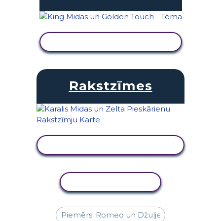
SKATĪT DARBĪBU
Rakstzīmes
SKATĪT DARBĪBU
KOPĒT DARBĪBU