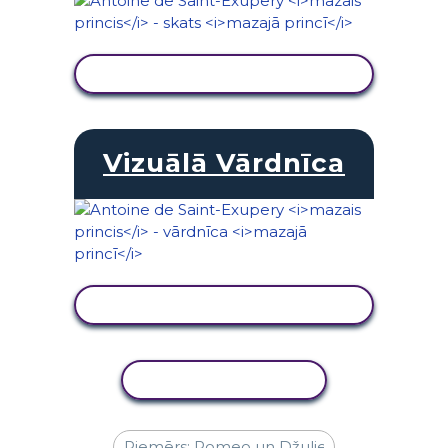
SKATĪT DARBĪBU
Vizuālā Vārdnīca
SKATĪT DARBĪBU
KOPĒT DARBĪBU