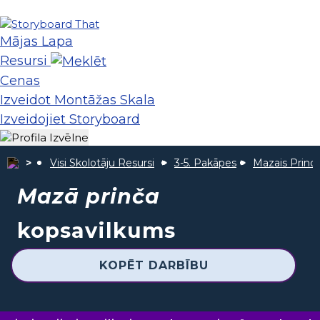
Mājas Lapa
Resursi
Cenas
Izveidot Montāžas Skala
Izveidojiet Storyboard
Visi Skolotāju Resursi
3-5. Pakāpes
Mazais Princi
Mazā prinča
kopsavilkums
KOPĒT DARBĪBU