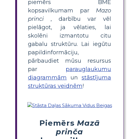
piemērs BME
kopsavilkumam par
Mazo
princi
, darbību var vēl
pielāgot, ja vēlaties, lai
skolēni izmantotu citu
gabalu struktūru. Lai iegūtu
papildinformāciju,
pārbaudiet mūsu resursus
par
parauglaukumu
diagrammām
un
stāstījuma
struktūras veidnēm
!
Piemērs
Mazā
prinča