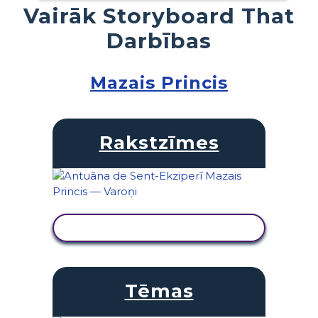
Vairāk Storyboard That
Darbības
Mazais Princis
Rakstzīmes
SKATĪT DARBĪBU
Tēmas