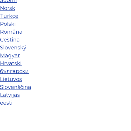
Suomi
Norsk
Türkçe
Polski
Româna
Ceština
Slovenský
Magyar
Hrvatski
български
Lietuvos
Slovenščina
Latvijas
eesti