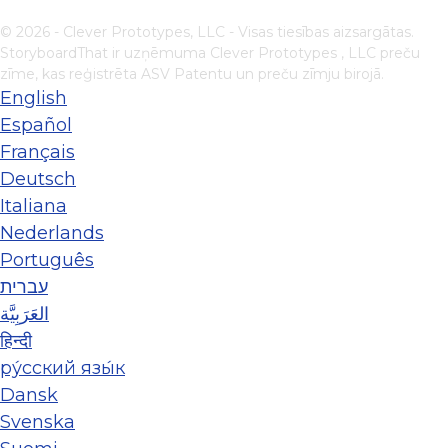
© 2026 - Clever Prototypes, LLC - Visas tiesības aizsargātas.
StoryboardThat ir uzņēmuma
Clever Prototypes , LLC
preču
zīme, kas reģistrēta ASV Patentu un preču zīmju birojā.
English
Español
Français
Deutsch
Italiana
Nederlands
Português
עברית
العَرَبِيَّة
हिन्दी
ру́сский язы́к
Dansk
Svenska