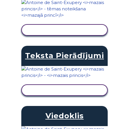
SKATĪT DARBĪBU
Teksta Pierādījumi
SKATĪT DARBĪBU
Viedoklis