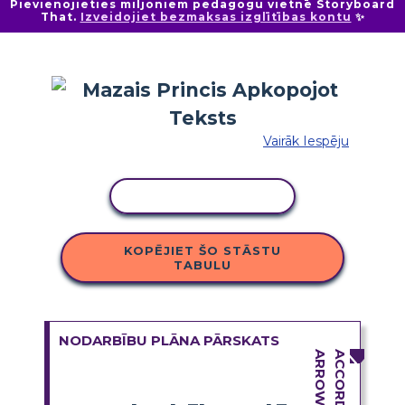
Pievienojieties miljoniem pedagogu vietnē Storyboard
That.
Izveidojiet bezmaksas izglītības kontu
✨
Vairāk Iespēju
KOPĒT DARBĪBU
KOPĒJIET ŠO STĀSTU
TABULU
NODARBĪBU PLĀNA PĀRSKATS