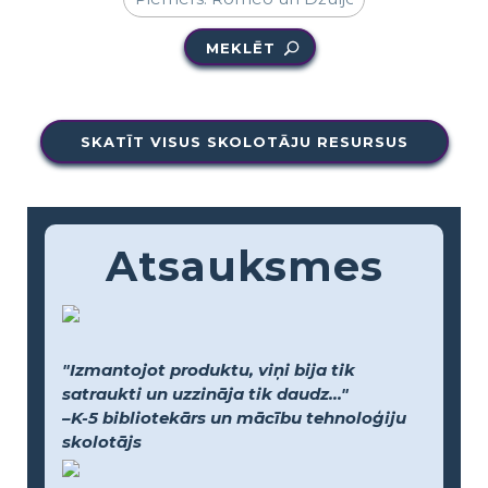
MEKLĒT
SKATĪT VISUS SKOLOTĀJU RESURSUS
Atsauksmes
"Izmantojot produktu, viņi bija tik
satraukti un uzzināja tik daudz..."
–K-5 bibliotekārs un mācību tehnoloģiju
skolotājs