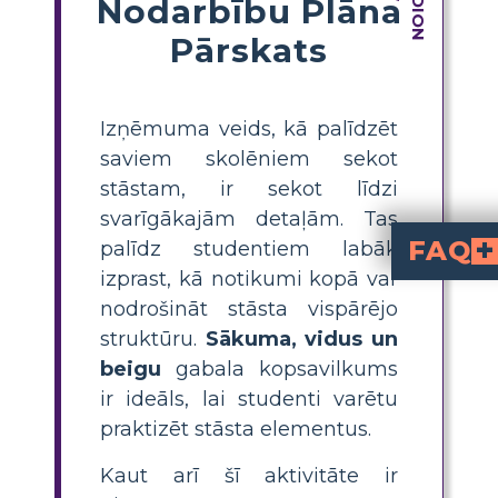
Nodarbību Plāna
Pārskats
Izņēmuma veids, kā palīdzēt
saviem skolēniem sekot
stāstam, ir sekot līdzi
svarīgākajām detaļām. Tas
FAQ
palīdz studentiem labāk
izprast, kā notikumi kopā var
Kāds ir vienkāršs 
stāsta par aviāciju, kurš avarē Sahāras tuksnesī u
stāstu, izmantojot sākuma, vidu
ar BME kopsavilkumu, ļaujiet skolēniem identi
Kāds ir labākais
Mazā prinča
stāstu plāksni vai sižeta d
, kur skolēni var zīmēt ainas un rakstīt īsus aprakstus par sākumu, vidu un beigām. Š
Mazā prinča
sižeta diagrammu šabloni
. Šie resursi palīdz skolēniem 
4. un 5. kl
. Tā palīdz viņiem izprast s
nodrošināt stāsta vispārējo
struktūru.
Sākuma, vidus un
beigu
gabala kopsavilkums
ir ideāls, lai studenti varētu
praktizēt stāsta elementus.
Kaut arī šī aktivitāte ir