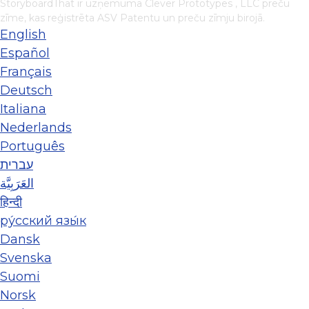
StoryboardThat ir uzņēmuma
Clever Prototypes , LLC
preču
zīme, kas reģistrēta ASV Patentu un preču zīmju birojā.
English
Español
Français
Deutsch
Italiana
Nederlands
Português
עברית
العَرَبِيَّة
हिन्दी
ру́сский язы́к
Dansk
Svenska
Suomi
Norsk