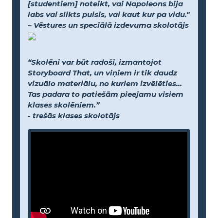
[studentiem] noteikt, vai Napoleons bija
labs vai slikts puisis, vai kaut kur pa vidu."
– Vēstures un speciālā izdevuma skolotājs
“Skolēni var būt radoši, izmantojot
Storyboard That, un viņiem ir tik daudz
vizuālo materiālu, no kuriem izvēlēties...
Tas padara to patiešām pieejamu visiem
klases skolēniem.”
- trešās klases skolotājs