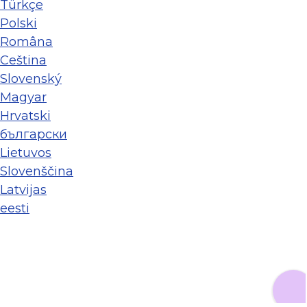
Türkçe
Polski
Româna
Ceština
Slovenský
Magyar
Hrvatski
български
Lietuvos
Slovenščina
Latvijas
eesti