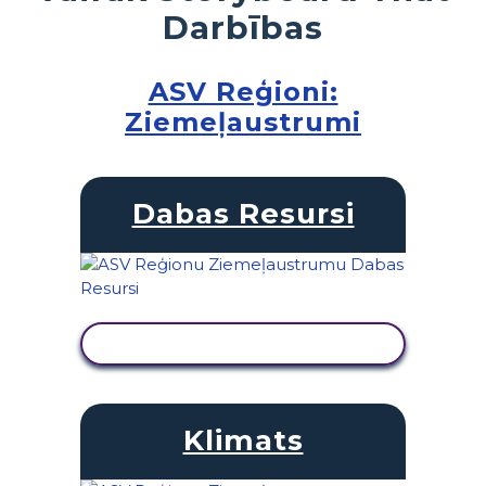
Darbības
ASV Reģioni:
Ziemeļaustrumi
Dabas Resursi
SKATĪT DARBĪBU
Klimats