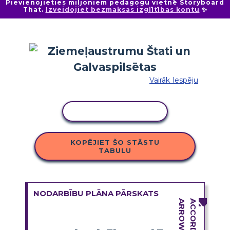
Pievienojieties miljoniem pedagogu vietnē Storyboard
That.
Izveidojiet bezmaksas izglītības kontu
✨
Vairāk Iespēju
KOPĒT DARBĪBU
KOPĒJIET ŠO STĀSTU
TABULU
NODARBĪBU PLĀNA PĀRSKATS