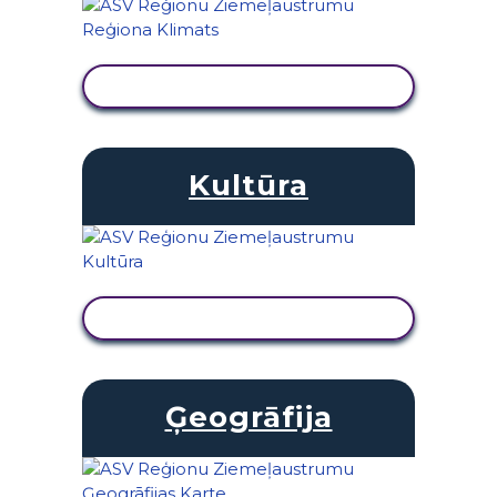
SKATĪT DARBĪBU
Kultūra
SKATĪT DARBĪBU
Ģeogrāfija