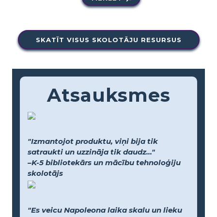
SKATĪT VISUS SKOLOTĀJU RESURSUS
Atsauksmes
"Izmantojot produktu, viņi bija tik
satraukti un uzzināja tik daudz..."
–K-5 bibliotekārs un mācību tehnoloģiju
skolotājs
"Es veicu Napoleona laika skalu un lieku