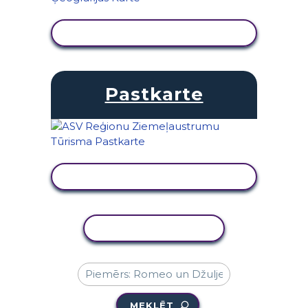
SKATĪT DARBĪBU
Pastkarte
SKATĪT DARBĪBU
KOPĒT DARBĪBU
MEKLĒT