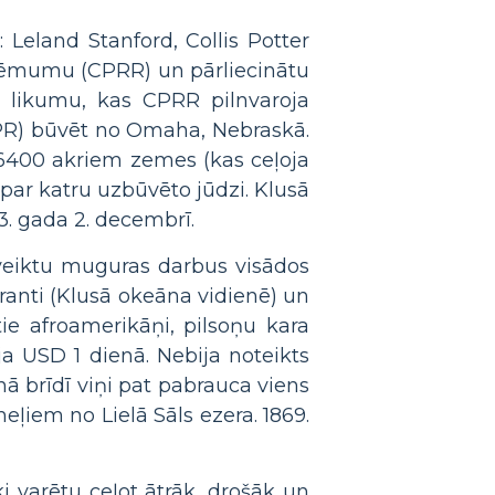
 Leland Stanford, Collis Potter
zņēmumu (CPRR) un pārliecinātu
a likumu, kas CPRR pilnvaroja
UPR) būvēt no Omaha, Nebraskā.
 6400 akriem zemes (kas ceļoja
 par katru uzbūvēto jūdzi. Klusā
3. gada 2. decembrī.
 veiktu muguras darbus visādos
ranti (Klusā okeāna vidienē) un
tie afroamerikāņi, pilsoņu kara
a USD 1 dienā. Nebija noteikts
ā brīdī viņi pat pabrauca viens
eļiem no Lielā Sāls ezera. 1869.
i varētu ceļot ātrāk, drošāk un