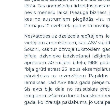
lētāk. Tas nodrošināja līdzekļus pastam
nevis mēnešu laikā. Pieauga bizness
kas no austrumiem piegādās visu n
Pirmajos 10 dzelzceļa gados tā nosūtīj
Neskatoties uz dzelzceļa radītajiem l
vietējiem amerikāņiem, kad ASV valdība
Šošoni, kas tur dzīvoja tūkstošiem ga
bifeļa, dzīvnieka izdzīvošanai izšķir
apmēram 30 miljoni bifeļu; 1886. gadā 
"bija grūti atrast 25 labus eksemplār
pārvietotas uz rezervātiem. Papildu
iemaksas, kad ASV 1882. gadā pieņēma 
Šis akts bija daļa no rasistiskas pr
imigrantu izšķirošo lomu transkontinen
gadā, ko izraisīja pašlabums, jo Otrā pa