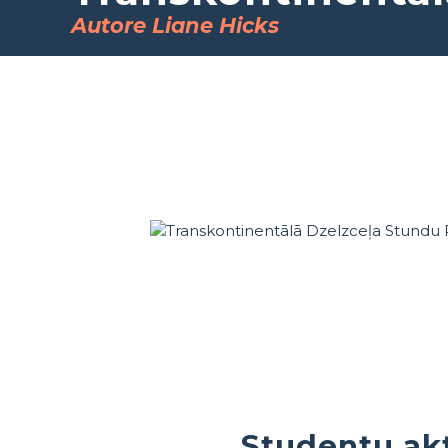
Autore Liane Hicks
Studentu akt