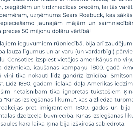
, piegādēm un tirdzniecības precēm, lai tās varētu
, piemēram, uzņēmums Sears Roebuck, kas sākās 
epieciešamo jaunajām mājām un saimniecībām
a preces 50 miljonu dolāru vērtībā!
ielajiem ieguvumiem rūpniecībā, bija arī zaudējum
 lauza līgumus un ar varu (un vardarbīgi) pārviet
du. Cenšoties izspiest vietējos amerikāņus no vi
oša dzīvnieka, kaušanas kampaņu. 1800. gadā Amer
viņi tika nokauti līdz gandrīz iznīcībai. Smitson
us". Līdz 1890. gadam lielākā daļa Amerikas iedz
s šīm netaisnībām tika ignorētas tūkstošiem Ķī
"Ķīnas izslēgšanas likumu", kas aizliedza turpmā
etreakcijas pret imigrantiem 1800. gados un bija
tālās dzelzceļa būvniecībā. Ķīnas izslēgšanas lik
saules kara laikā Ķīna bija izšķiroša sabiedrotā.