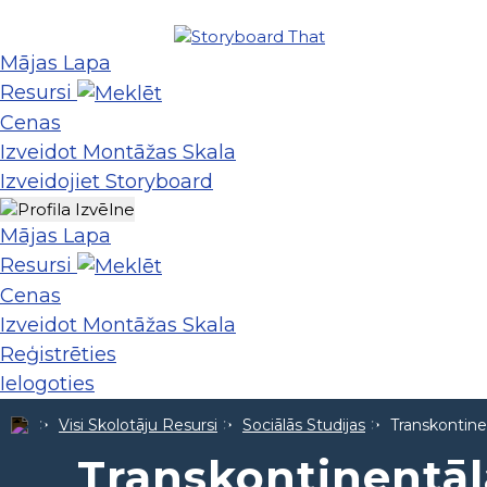
Mājas Lapa
Resursi
Cenas
Izveidot Montāžas Skala
Izveidojiet Storyboard
Mājas Lapa
Resursi
Cenas
Izveidot Montāžas Skala
Reģistrēties
Ielogoties
Visi Skolotāju Resursi
Sociālās Studijas
Transkontine
Transkontinentāl