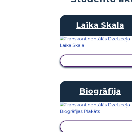
Laika Skala
SKATĪT DARBĪBU
Biogrāfija
SKATĪT DARBĪBU