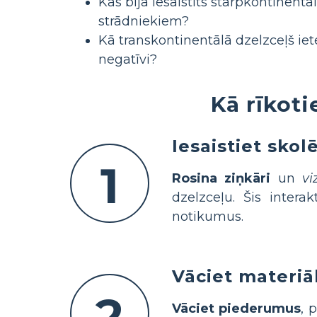
Kas bija iesaistīts starpkontinentā
strādniekiem?
Kā transkontinentālā dzelzceļš iet
negatīvi?
Kā rīkoti
Iesaistiet skol
1
Rosina ziņkāri
un
vi
dzelzceļu. Šis interak
notikumus.
Vāciet materiā
2
Vāciet piederumus
, 