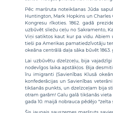
Pēc maršruta noteikšanas Jūda sapulcē
Huntington, Mark Hopkins un Charles 
Kongresu rīkoties. 1862. gadā prezi
uzbūvēt sliežu ceļu no Sakramento, K
Viņi satiktos kaut kur pa vidu. Abie
tieši pa Amerikas pamatiedzīvotāju ter
okeāna centrālā daļa sāka būvēt 1863. 
Lai uzbūvētu dzelzceļu, bija vajadzīg
nodevīgos laika apstākļos. Bija desmit
īru imigranti (Savienības Klusā okeān
konfederācijas un Savienības veterān
tikšanās punkts, un dzelzceļam bija st
otram garām! Galu galā tikšanās vieta t
gada 10. maijā nobrauca pēdējo "zelta sm
Šis jaunais sauszemes maršruts savien