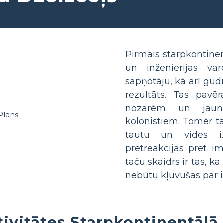
Pirmais starpkontinen
un inženierijas va
sapņotāju, kā arī gu
rezultāts. Tas pav
nozarēm un jaun
kolonistiem. Tomēr t
tautu un vides izn
pretreakcijas pret im
taču skaidrs ir tas, k
nebūtu kļuvušas par ind
ivitātes Starpkontinentālā