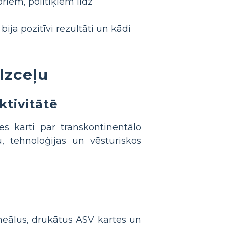
riem, politiķiem līdz
ija pozitīvi rezultāti un kādi
lzceļu
ktivitātē
es karti par transkontinentālo
ju, tehnoloģijas un vēsturiskos
ineālus, drukātus ASV kartes un