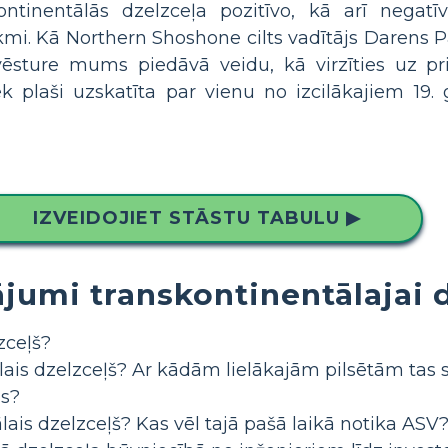
ontinentālās dzelzceļa pozitīvo, kā arī negatī
kmi. Kā Northern Shoshone cilts vadītājs Darens Pa
ēsture mums piedāvā veidu, kā virzīties uz pri
ek plaši uzskatīta par vienu no izcilākajiem 19.
IZVEIDOJIET STĀSTU TABULU ▶
ājumi transkontinentālajai 
zceļš?
lais dzelzceļš? Ar kādām lielākajām pilsētām tas 
s?
ais dzelzceļš? Kas vēl tajā pašā laikā notika ASV