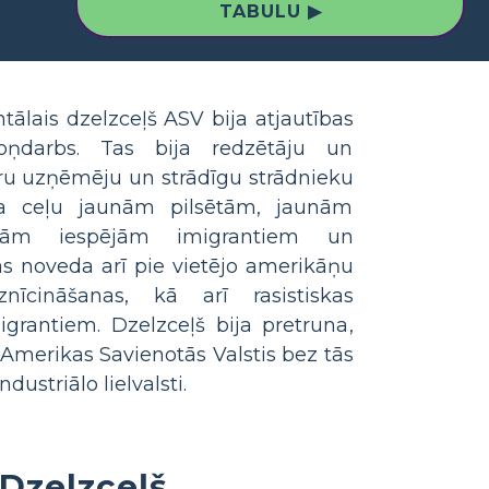
TABULU ▶
tālais dzelzceļš ASV bija atjautības
roņdarbs. Tas bija redzētāju un
dru uzņēmēju un strādīgu strādnieku
ēra ceļu jaunām pilsētām, jaunām
ām iespējām imigrantiem un
as noveda arī pie vietējo amerikāņu
īcināšanas, kā arī rasistiskas
igrantiem. Dzelzceļš bija pretruna,
a Amerikas Savienotās Valstis bez tās
ustriālo lielvalsti.
 Dzelzceļš