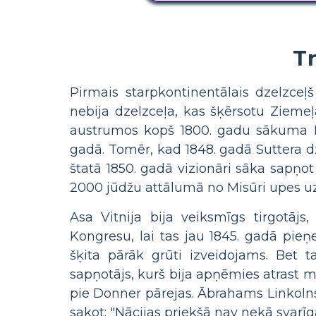
T
Pirmais starpkontinentālais dzelzceļ
nebija dzelzceļa, kas šķērsotu Zieme
austrumos kopš 1800. gadu sākuma Bos
gadā. Tomēr, kad 1848. gadā Suttera dzi
štatā 1850. gadā vizionāri sāka sapņot
2000 jūdžu attālumā no Misūri upes uz K
Asa Vitnija bija veiksmīgs tirgotāj
Kongresu, lai tas jau 1845. gadā pieņ
šķita pārāk grūti izveidojams. Bet t
sapņotājs, kurš bija apņēmies atrast 
pie Donner pārejas. Ābrahams Linkolns 
sakot: "Nācijas priekšā nav nekā svarī