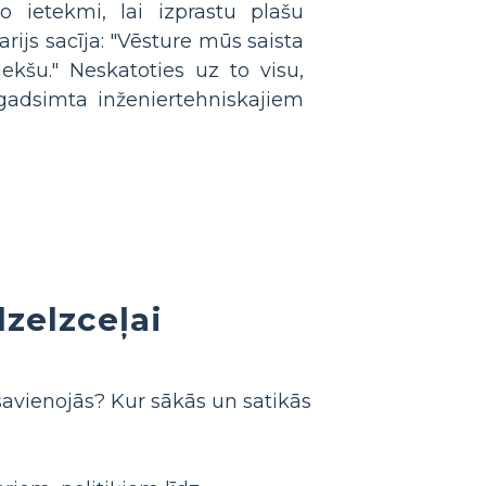
vo ietekmi, lai izprastu plašu
rijs sacīja: "Vēsture mūs saista
ekšu." Neskatoties uz to visu,
 gadsimta inženiertehniskajiem
dzelzceļai
savienojās? Kur sākās un satikās
?