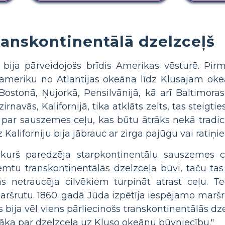
ranskontinentālā dzelzceļš
š bija pārveidojošs brīdis Amerikas vēsturē. Pi
ļameriku no Atlantijas okeāna līdz Klusajam ok
tonā, Ņujorkā, Pensilvānijā, kā arī Baltimoras
rnavās, Kalifornijā, tika atklāts zelts, tas steigti
 par sauszemes ceļu, kas būtu ātrāks nekā tradicio
aliforniju bija jābrauc ar zirga pajūgu vai ratiņi
s, kurš paredzēja starpkontinentālu sauszemes c
emtu transkontinentālās dzelzceļa būvi, taču tas
as netraucēja cilvēkiem turpināt atrast ceļu. T
maršrutu. 1860. gadā Jūda izpētīja iespējamo marš
bija vēl viens pārliecinošs transkontinentālās dze
gāka par dzelzceļa uz Kluso okeānu būvniecību."