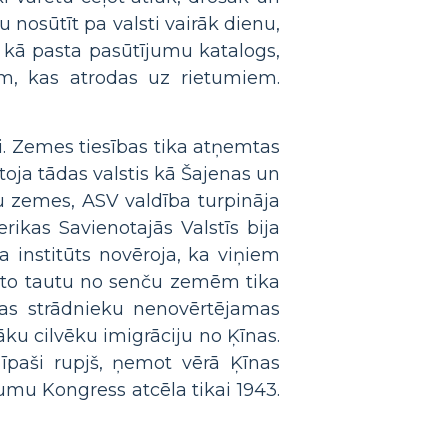
 nosūtīt pa valsti vairāk dienu,
kā pasta pasūtījumu katalogs,
, kas atrodas uz rietumiem.
i. Zemes tiesības tika atņemtas
oja tādas valstis kā Šajenas un
ņu zemes, ASV valdība turpināja
ikas Savienotajās Valstīs bija
a institūts novēroja, ka viņiem
imto tautu no senču zemēm tika
nas strādnieku nenovērtējamas
ku cilvēku imigrāciju no Ķīnas.
 īpaši rupjš, ņemot vērā Ķīnas
umu Kongress atcēla tikai 1943.