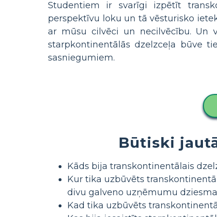
Studentiem ir svarīgi izpētīt transk
perspektīvu loku un tā vēsturisko iete
ar mūsu cilvēci un necilvēcību. Un v
starpkontinentālās dzelzceļa būve ti
sasniegumiem.
Būtiski jaut
Kāds bija transkontinentālais dzel
Kur tika uzbūvēts transkontinentā
divu galveno uzņēmumu dziesma
Kad tika uzbūvēts transkontinentāl