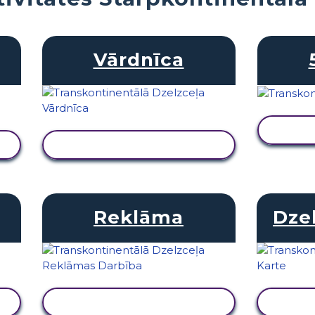
Vārdnīca
S
SKATĪT DARBĪBU
Reklāma
Dze
SKATĪT DARBĪBU
S