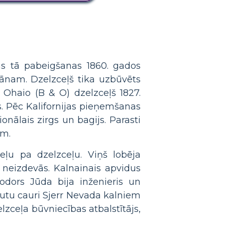
rms tā pabeigšanas 1860. gados
eānam. Dzelzceļš tika uzbūvēts
 Ohaio (B & O) dzelzceļš 1827.
es. Pēc Kalifornijas pieņemšanas
nālais zirgs un bagijs. Parasti
em.
eļu pa dzelzceļu. Viņš lobēja
 neizdevās. Kalnainais apvidus
eodors Jūda bija inženieris un
rutu cauri Sjerr Nevada kalniem
lzceļa būvniecības atbalstītājs,