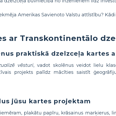
lā dzelzceļa būvniecībā no inženieriem līdz investo
ekmēja Amerikas Savienoto Valstu attīstību? Kādi b
es ar Transkontinentālo dze
ēnus praktiskā dzelzceļa kartes a
zualizē vēsturi
, vadot skolēnus veidot lielu klas
tīvais projekts palīdz mācīties saistīt ģeogrāfi
lus jūsu kartes projektam
piemēram, plakātu papīru, krāsainus marķierus, l