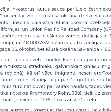
ja investorus, kurus sauca par Lielo četrinieku:
Crocker, lai izveidotu Klusā okeāna dzelzceļa u
dents Linkolns parakstīja Klusā okeāna dzelzceļ
alifornijas, un Union Pacific Railroad Company (
m uzņēmumiem tika piešķirtas zemes dotācijas ar
itoriju) un 48 000 ASV dolāru valdības obligācijas
gada 26. oktobrī, bet Klusā okeāna Savienība - 186
i gadi, lai sprādzētu tuneļus kalnainā apvidū un
iem tūkstošu strādnieku, galvenokārt ķīniešu imig
a reģionā), kā arī vācu imigranti, nesen atbrīvo
i un mormoņi. Kopējā alga par šo grūto darbu bij
imuls turpināt būvēt par vairāk naudas, tāpēc vien
ika noteikta Promontory Point, Jūtā, tieši uz ziem
aili", savienojot 1776 jūdzes ar sliežu ceļu.
oja austrumu krastu ar rietumu krastu, lai cilvēk