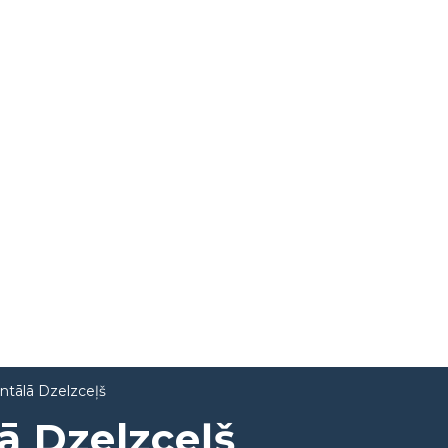
ntālā Dzelzceļš
ā Dzelzceļš