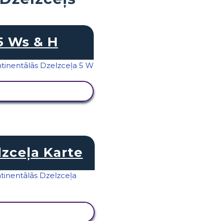
5 Ws & H
KATĪT DARBĪBU
lzceļa Karte
KATĪT DARBĪBU