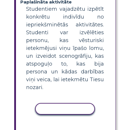
Paplašināta aktivitāte
Studentiem vajadzētu izpētīt
konkrētu indivīdu no
iepriekšminētās aktivitātes.
Studenti var izvēlēties
personu, kas vēsturiski
ietekmējusi viņu īpašo lomu,
un izveidot scenogrāfiju, kas
atspoguļo to, kas bija
persona un kādas darbības
viņi veica, lai ietekmētu Tiesu
nozari.
KOPĒT DARBĪBU