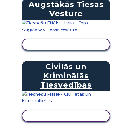
Augstākās Tiesas
Vēsture
SKATĪT DARBĪBU
Civilās un
Kriminālās
Tiesvedības
SKATĪT DARBĪBU