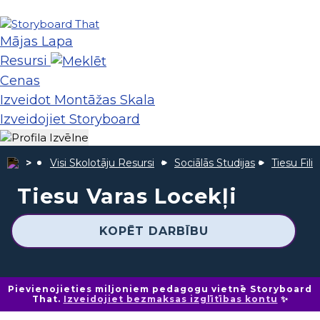
Mājas Lapa
Resursi
Cenas
Izveidot Montāžas Skala
Izveidojiet Storyboard
Visi Skolotāju Resursi
Sociālās Studijas
Tiesu Filiā
Tiesu Varas Locekļi
KOPĒT DARBĪBU
Pievienojieties miljoniem pedagogu vietnē Storyboard
That.
Izveidojiet bezmaksas izglītības kontu
✨