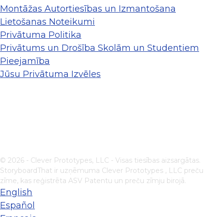
Montāžas Autortiesības un Izmantošana
Lietošanas Noteikumi
Privātuma Politika
Privātums un Drošība Skolām un Studentiem
Pieejamība
Jūsu Privātuma Izvēles
© 2026 - Clever Prototypes, LLC - Visas tiesības aizsargātas.
StoryboardThat ir uzņēmuma
Clever Prototypes , LLC
preču
zīme, kas reģistrēta ASV Patentu un preču zīmju birojā.
English
Español