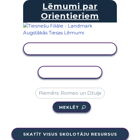
Lēmumi par
Orientieriem
SKATĪT DARBĪBU
KOPĒT DARBĪBU
MEKLĒT
SKATĪT VISUS SKOLOTĀJU RESURSUS