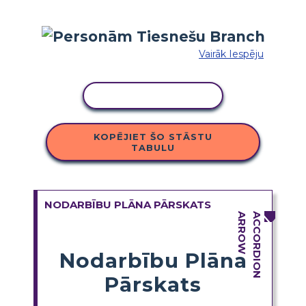
Vairāk Iespēju
KOPĒT DARBĪBU
KOPĒJIET ŠO STĀSTU
TABULU
NODARBĪBU PLĀNA PĀRSKATS
Nodarbību Plāna
Pārskats