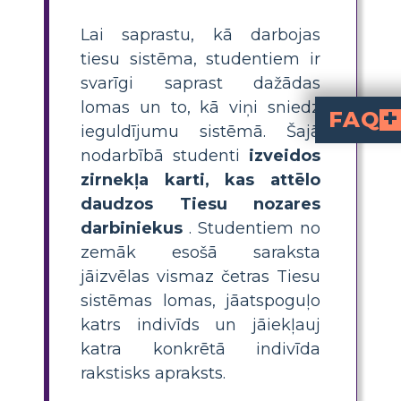
Lai saprastu, kā darbojas
tiesu sistēma, studentiem ir
svarīgi saprast dažādas
lomas un to, kā viņi sniedz
FAQ
ieguldījumu sistēmā. Šajā
Kādi ir galvenie lomas tiesas varā, ko jā
tiesnesis, žūrijas loceklis, pieteicējs, atbildētājs, aizstāvis, stenogrāfs, Augstākās ti
. Katrs spēlē
Kā skolēni var izveidot 
Skolēni var izveidot zirnekļa karti, izvēloties 
Kāds ir ātrs nodarbības p
Ātrs nodarbības plāns ietver galveno lomu iepazīstināšanu, sk
Kā paskaidrot skolēnie
uzrauga tiesas procesu u
ir žūrijas dalībnieks, kurš klausās pierādījumus un 
Kāpēc ir svarīgi, l
Izpratne par lomām tiesas varā palīdz skolēniem saprast, kā darbojas taisnīguma sistēma, katr
nodarbībā studenti
izveidos
zirnekļa karti, kas attēlo
daudzos Tiesu nozares
darbiniekus
. Studentiem no
zemāk esošā saraksta
jāizvēlas vismaz četras Tiesu
sistēmas lomas, jāatspoguļo
katrs indivīds un jāiekļauj
katra konkrētā indivīda
rakstisks apraksts.