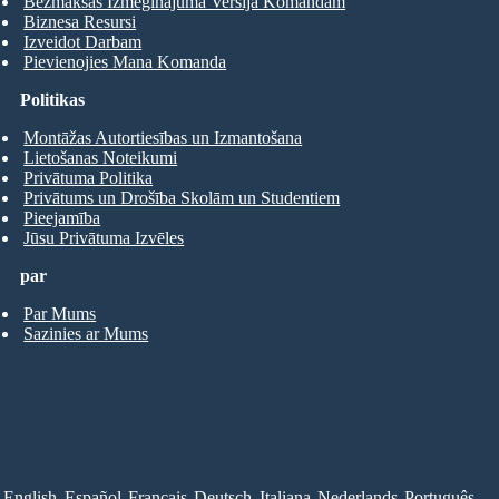
Bezmaksas Izmēģinājuma Versija Komandām
Biznesa Resursi
Izveidot Darbam
Pievienojies Mana Komanda
Politikas
Montāžas Autortiesības un Izmantošana
Lietošanas Noteikumi
Privātuma Politika
Privātums un Drošība Skolām un Studentiem
Pieejamība
Jūsu Privātuma Izvēles
par
Par Mums
Sazinies ar Mums
English
Español
Français
Deutsch
Italiana
Nederlands
Português