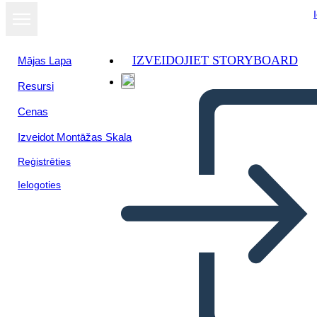
IZVEIDOJIET STORYBOARD
Mājas Lapa
Resursi
Skatīt kā
Cenas
slaidrādi
Izveidot Montāžas Skala
Reģistrēties
Ielogoties
MOVIENTO DEL 68