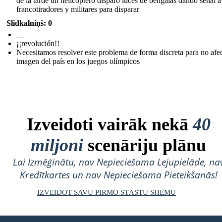
de la tarde un helicóptero disparo luces de bengalas dando señal a
francotiradores y militares para disparar
Slidkalniņš: 0
__
¡¡revolución!!
Necesitamos resolver este problema de forma discreta para no afec
imagen del país en los juegos olímpicos
Izveidoti vairāk nekā
40
miljoni
scenāriju plānu
Lai Izmēģinātu, nav Nepieciešama Lejupielāde, na
Kredītkartes un nav Nepieciešama Pieteikšanās!
IZVEIDOT SAVU PIRMO STĀSTU SHĒMU