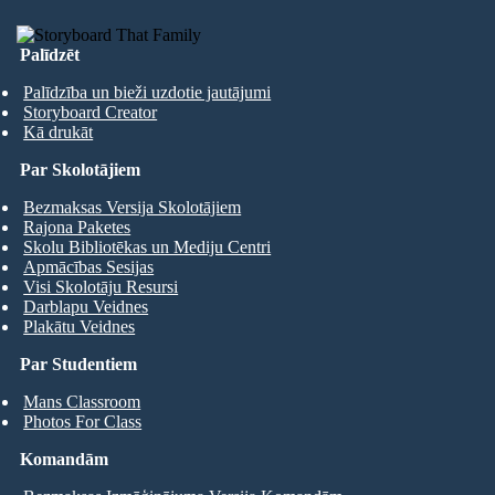
Palīdzēt
Palīdzība un bieži uzdotie jautājumi
Storyboard Creator
Kā drukāt
Par Skolotājiem
Bezmaksas Versija Skolotājiem
Rajona Paketes
Skolu Bibliotēkas un Mediju Centri
Apmācības Sesijas
Visi Skolotāju Resursi
Darblapu Veidnes
Plakātu Veidnes
Par Studentiem
Mans Classroom
Photos For Class
Komandām