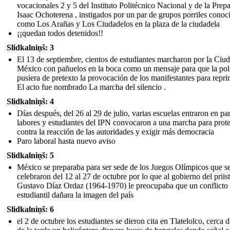
vocacionales 2 y 5 del Instituto Politécnico Nacional y de la Prepa
Isaac Ochoterena , instigados por un par de grupos porriles conoc
como Los Arañas y Los Ciudadelos en la plaza de la ciudadela
¡¡quedan todos detenidos!!
Slidkalniņš: 3
El 13 de septiembre, cientos de estudiantes marcharon por la Ciu
México con pañuelos en la boca como un mensaje para que la pol
pusiera de pretexto la provocación de los manifestantes para repri
El acto fue nombrado La marcha del silencio .
Slidkalniņš: 4
Días después, del 26 al 29 de julio, varias escuelas entraron en pa
labores y estudiantes del IPN convocaron a una marcha para prote
contra la reacción de las autoridades y exigir más democracia
Paro laboral hasta nuevo aviso
Slidkalniņš: 5
México se preparaba para ser sede de los Juegos Olímpicos que s
celebraron del 12 al 27 de octubre por lo que al gobierno del priis
Gustavo Díaz Ordaz (1964-1970) le preocupaba que un conflicto
estudiantil dañara la imagen del país
Slidkalniņš: 6
el 2 de octubre los estudiantes se dieron cita en Tlatelolco, cerca d