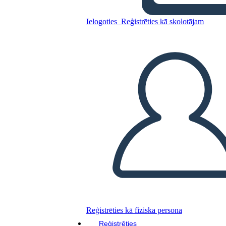
Ielogoties
Reģistrēties kā skolotājam
Kopējiet šo stāstu tabulu
IZVEIDOT STĀSTU SHĒMU
ATSKAŅOT SLAIDRĀDI
IZLASI MAN
Reģistrēties kā fiziska persona
Reģistrēties