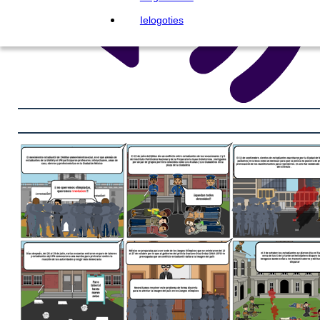
Ielogoties