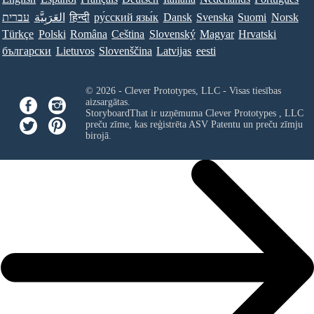
עברית
العَرَبِيَّة
हिन्दी
ру́сский язы́к
Dansk
Svenska
Suomi
Norsk
Türkçe
Polski
Româna
Ceština
Slovenský
Magyar
Hrvatski
български
Lietuvos
Slovenščina
Latvijas
eesti
© 2026 - Clever Prototypes, LLC - Visas tiesības
aizsargātas.
StoryboardThat ir uzņēmuma
Clever Prototypes , LLC
preču zīme, kas reģistrēta ASV Patentu un preču zīmju
birojā.