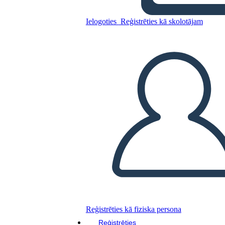
Ielogoties
Reģistrēties kā skolotājam
Kopējiet šo stāstu tabulu
IZVEIDOT STĀSTU SHĒMU
ATSKAŅOT SLAIDRĀDI
IZLASI MAN
Reģistrēties kā fiziska persona
Reģistrēties