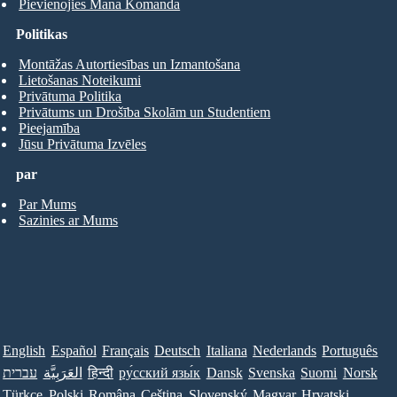
Pievienojies Mana Komanda
Politikas
Montāžas Autortiesības un Izmantošana
Lietošanas Noteikumi
Privātuma Politika
Privātums un Drošība Skolām un Studentiem
Pieejamība
Jūsu Privātuma Izvēles
par
Par Mums
Sazinies ar Mums
English
Español
Français
Deutsch
Italiana
Nederlands
Português
עברית
العَرَبِيَّة
हिन्दी
ру́сский язы́к
Dansk
Svenska
Suomi
Norsk
Türkçe
Polski
Româna
Ceština
Slovenský
Magyar
Hrvatski