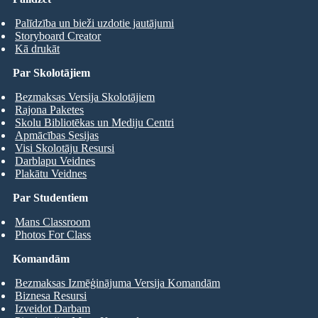
Palīdzība un bieži uzdotie jautājumi
Storyboard Creator
Kā drukāt
Par Skolotājiem
Bezmaksas Versija Skolotājiem
Rajona Paketes
Skolu Bibliotēkas un Mediju Centri
Apmācības Sesijas
Visi Skolotāju Resursi
Darblapu Veidnes
Plakātu Veidnes
Par Studentiem
Mans Classroom
Photos For Class
Komandām
Bezmaksas Izmēģinājuma Versija Komandām
Biznesa Resursi
Izveidot Darbam