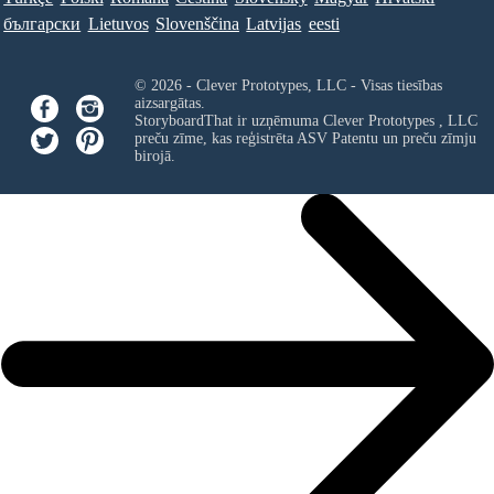
български
Lietuvos
Slovenščina
Latvijas
eesti
© 2026 - Clever Prototypes, LLC - Visas tiesības
aizsargātas.
StoryboardThat ir uzņēmuma
Clever Prototypes , LLC
preču zīme, kas reģistrēta ASV Patentu un preču zīmju
birojā.