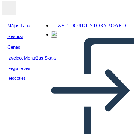
IZVEIDOJIET STORYBOARD
Mājas Lapa
Resursi
Skatīt kā
Cenas
slaidrādi
Izveidot Montāžas Skala
Reģistrēties
Ielogoties
Inti Raymi Genesis