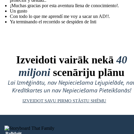
protector y deidad..
¡Muchas gracias por esta aventura llena de conocimiento!.
Un gusto
Con todo lo que me aprendí me voy a sacar un AD!!.
Ya terminando el recorrido se despiden de Inti
Izveidoti vairāk nekā
40
miljoni
scenāriju plānu
Lai Izmēģinātu, nav Nepieciešama Lejupielāde, na
Kredītkartes un nav Nepieciešama Pieteikšanās!
IZVEIDOT SAVU PIRMO STĀSTU SHĒMU
Palīdzēt