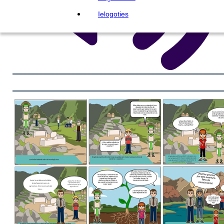
Ielogoties