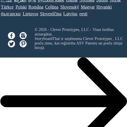
Türkçe
Polski
Româna
Ceština
Slovenský
Magyar
Hrvatski
български
Lietuvos
Slovenščina
Latvijas
eesti
© 2026 - Clever Prototypes, LLC - Visas tiesības
aizsargātas.
StoryboardThat ir uzņēmuma
Clever Prototypes , LLC
preču zīme, kas reģistrēta ASV Patentu un preču zīmju
birojā.