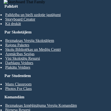
Palīdzēt
Palīdzība un bieži uzdotie jautājumi
Storyboard Creator
Kā drukāt
Par Skolotājiem
Bezmaksas Versija Skolotājiem
Rajona Paketes
Skolu Bibliotēkas un Mediju Centri
Apmācības Sesijas
Visi Skolotāju Resursi
Darblapu Veidnes
Plakātu Veidnes
Par Studentiem
Mans Classroom
Photos For Class
Komandām
Bezmaksas Izmēģinājuma Versija Komandām
Biznesa Resursi