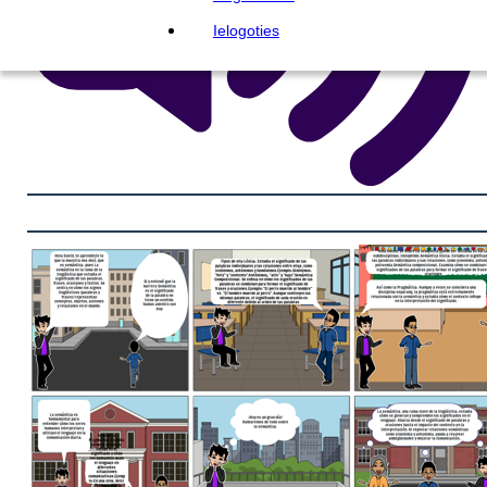
Ielogoties