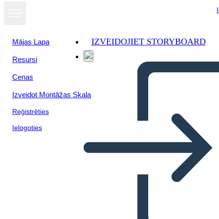
IZVEIDOJIET STORYBOARD
Mājas Lapa
Resursi
Skatīt kā
Cenas
slaidrādi
Izveidot Montāžas Skala
Reģistrēties
Ielogoties