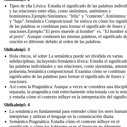
Tipos de ella Léxica: Estudia el significado de las palabras indivi
y las relaciones entre ellas, como sinónimos, antónimos y
homónimos.Ejemplo:Sinónimos: "feliz" y "contento".Antónimos: 
y "bajo".Semántica Composicional: Se enfoca en cómo los signif
de las palabras se combinan para formar el significado de frases y
oraciones.Ejemplo:"El perro muerde al hombre" vs. "El hombre 
al perro". Aunque contienen las mismas palabras, el significado d
oración es diferente debido al orden de las palabras.
Slidkalniņš: 3
Hola chicos, sé sobre La semántica puede ser dividida en varias
subdisciplinas, incluyendo:Semántica léxica: Estudia el significad
las palabras individuales y sus relaciones, como sinonimia, antoni
polisemia.Semántica composicional: Examina cómo se combinan 
significados de las palabras para formar el significado de frases y
oraciones.
Así como la Pragmática: Aunque a veces se considera una discipl
separada, la pragmática está estrechamente relacionada con la sem
y estudia cómo el contexto influye en la interpretación del signifi
Slidkalniņš: 4
La semántica es fundamental para entender cómo los seres human
interpretan y utilizan el lenguaje en la comunicación diaria.
Semántica Pragmática: Estudia cómo el contexto influye en el
significado y cómo los hablantes usan el lenguaje en diferentes