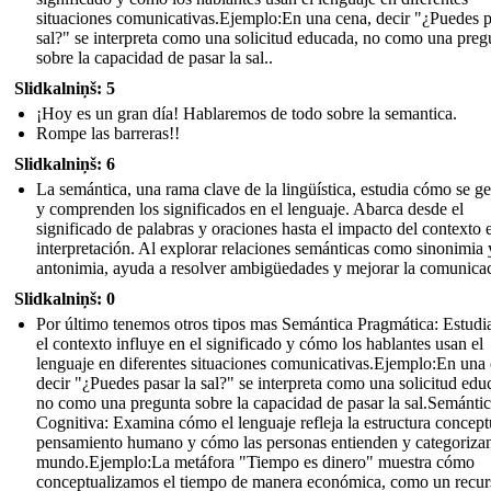
situaciones comunicativas.Ejemplo:En una cena, decir "¿Puedes p
sal?" se interpreta como una solicitud educada, no como una preg
sobre la capacidad de pasar la sal..
Slidkalniņš: 5
¡Hoy es un gran día! Hablaremos de todo sobre la semantica.
Rompe las barreras!!
Slidkalniņš: 6
La semántica, una rama clave de la lingüística, estudia cómo se g
y comprenden los significados en el lenguaje. Abarca desde el
significado de palabras y oraciones hasta el impacto del contexto 
interpretación. Al explorar relaciones semánticas como sinonimia 
antonimia, ayuda a resolver ambigüedades y mejorar la comunicac
Slidkalniņš: 0
Por último tenemos otros tipos mas Semántica Pragmática: Estud
el contexto influye en el significado y cómo los hablantes usan el
lenguaje en diferentes situaciones comunicativas.Ejemplo:En una 
decir "¿Puedes pasar la sal?" se interpreta como una solicitud edu
no como una pregunta sobre la capacidad de pasar la sal.Semánti
Cognitiva: Examina cómo el lenguaje refleja la estructura concept
pensamiento humano y cómo las personas entienden y categorizan
mundo.Ejemplo:La metáfora "Tiempo es dinero" muestra cómo
conceptualizamos el tiempo de manera económica, como un recur