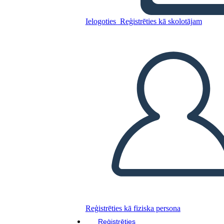
Untitled Storyboard
Ielogoties
Reģistrēties kā skolotājam
Kopējiet šo stāstu tabulu
IZVEIDOT STĀSTU SHĒMU
ATSKAŅOT SLAIDRĀDI
IZLASI MAN
Reģistrēties kā fiziska persona
Reģistrēties