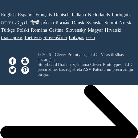
English
Español
Français
Deutsch
Italiana
Nederlands
Português
עברית
العَرَبِيَّة
हिन्दी
ру́сский язы́к
Dansk
Svenska
Suomi
Norsk
Türkçe
Polski
Româna
Ceština
Slovenský
Magyar
Hrvatski
български
Lietuvos
Slovenščina
Latvijas
eesti
© 2026 - Clever Prototypes, LLC - Visas tiesības
aizsargātas.
StoryboardThat ir uzņēmuma
Clever Prototypes , LLC
preču zīme, kas reģistrēta ASV Patentu un preču zīmju
birojā.