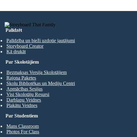
Palīdzēt
Palīdzība un bieži uzdotie jautājumi
Storyboard Creator
Kā drukāt
Par Skolotājiem
Bezmaksas Versija Skolotājiem
Rajona Paketes
Skolu Bibliotēkas un Mediju Centri
Apmācības Sesijas
Visi Skolotāju Resursi
Darblapu Veidnes
Plakātu Veidnes
Par Studentiem
Mans Classroom
Photos For Class