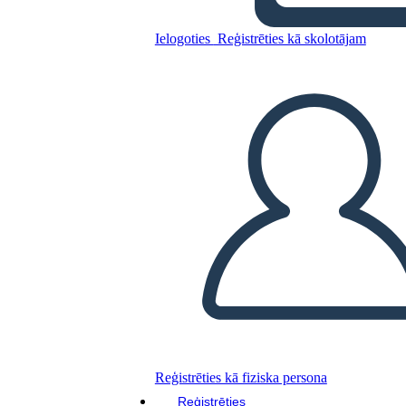
y el sistema de justicia
Ielogoties
Reģistrēties kā skolotājam
Kopējiet šo stāstu tabulu
IZVEIDOT STĀSTU SHĒMU
ATSKAŅOT SLAIDRĀDI
IZLASI MAN
Reģistrēties kā fiziska persona
Reģistrēties