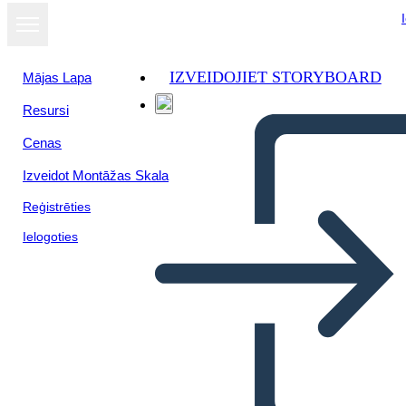
IZVEIDOJIET STORYBOARD
Mājas Lapa
Resursi
Skatīt kā
Cenas
slaidrādi
Izveidot Montāžas Skala
Reģistrēties
Ielogoties
Garantizar la paz
ciudadana,seguridad integral