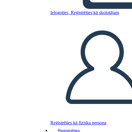
Ielogoties
Reģistrēties kā skolotājam
Kopējiet šo stāstu tabulu
IZVEIDOT STĀSTU SHĒMU
ATSKAŅOT SLAIDRĀDI
IZLASI MAN
Reģistrēties kā fiziska persona
Reģistrēties