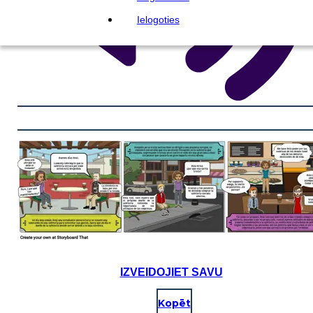
Ielogoties
IZVEIDOJIET SAVU
Kopēt