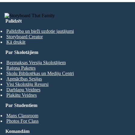
Palīdzēt
Palīdzība un bieži uzdotie jautājumi
Storyboard Creator
Kā drukāt
Par Skolotājiem
Bezmaksas Versija Skolotājiem
Rajona Paketes
Skolu Bibliotēkas un Mediju Centri
Apmācības Sesijas
Visi Skolotāju Resursi
Darblapu Veidnes
Plakātu Veidnes
Par Studentiem
Mans Classroom
Photos For Class
Komandām