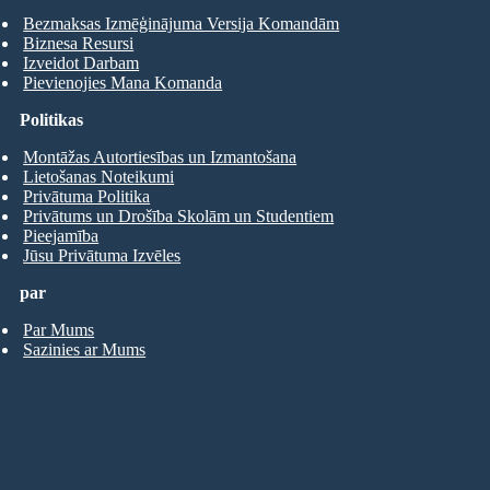
Bezmaksas Izmēģinājuma Versija Komandām
Biznesa Resursi
Izveidot Darbam
Pievienojies Mana Komanda
Politikas
Montāžas Autortiesības un Izmantošana
Lietošanas Noteikumi
Privātuma Politika
Privātums un Drošība Skolām un Studentiem
Pieejamība
Jūsu Privātuma Izvēles
par
Par Mums
Sazinies ar Mums