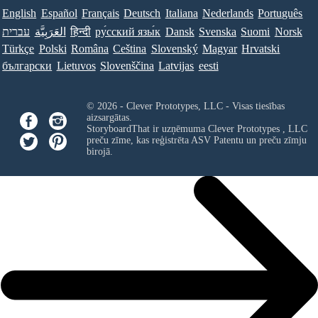
English
Español
Français
Deutsch
Italiana
Nederlands
Português
עברית
العَرَبِيَّة
हिन्दी
ру́сский язы́к
Dansk
Svenska
Suomi
Norsk
Türkçe
Polski
Româna
Ceština
Slovenský
Magyar
Hrvatski
български
Lietuvos
Slovenščina
Latvijas
eesti
© 2026 - Clever Prototypes, LLC - Visas tiesības
aizsargātas.
StoryboardThat ir uzņēmuma
Clever Prototypes , LLC
preču zīme, kas reģistrēta ASV Patentu un preču zīmju
birojā.