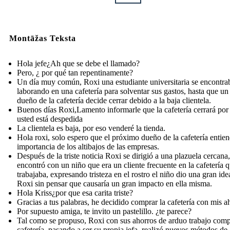
Montāžas Teksta
Hola jefe¿Ah que se debe el llamado?
Pero, ¿ por qué tan repentinamente?
Un día muy común, Roxi una estudiante universitaria se encontra
laborando en una cafetería para solventar sus gastos, hasta que un 
dueño de la cafetería decide cerrar debido a la baja clientela.
Buenos días Roxi,Lamento informarle que la cafetería cerrará por
usted está despedida
La clientela es baja, por eso venderé la tienda.
Hola roxi, solo espero que el próximo dueño de la cafetería entien
importancia de los altibajos de las empresas.
Después de la triste noticia Roxi se dirigió a una plazuela cercana,
encontró con un niño que era un cliente frecuente en la cafetería 
trabajaba, expresando tristeza en el rostro el niño dio una gran ide
Roxi sin pensar que causaría un gran impacto en ella misma.
Hola Kriss¿por que esa carita triste?
Gracias a tus palabras, he decidido comprar la cafetería con mis a
Por supuesto amiga, te invito un pastelillo. ¿te parece?
Tal como se propuso, Roxi con sus ahorros de arduo trabajo comp
cafetería, pasando a ser su propia jefa, realizó nuevos métodos de