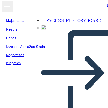
IZVEIDOJIET STORYBOARD
Mājas Lapa
Resursi
Skatīt kā
Cenas
slaidrādi
Izveidot Montāžas Skala
Reģistrēties
Ielogoties
EL DESEMPLEO NO ES
UNA OCIÓN