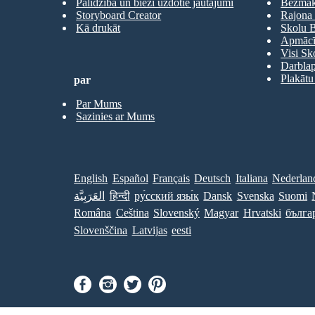
Palīdzība un bieži uzdotie jautājumi
Bezmaks
Storyboard Creator
Rajona 
Kā drukāt
Skolu B
Apmācīb
Visi Sk
Darbla
Plakātu
par
Par Mums
Sazinies ar Mums
English
Español
Français
Deutsch
Italiana
Nederlan
العَرَبِيَّة
हिन्दी
ру́сский язы́к
Dansk
Svenska
Suomi
Româna
Ceština
Slovenský
Magyar
Hrvatski
бълга
Slovenščina
Latvijas
eesti