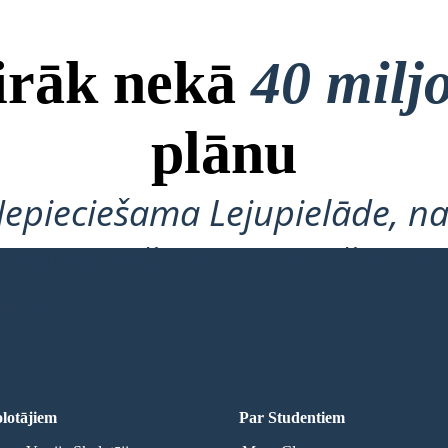
airāk nekā
40 milj
plānu
Nepieciešama Lejupielāde, na
Nepieciešama Pieteikšanās!
 SHĒMU
lotājiem
Par Studentiem