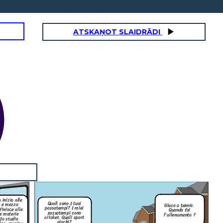
ATSKAŅOT SLAIDRĀDI
 inizia alle
Quali sono I tuoi
e e mezzo
Gioco a tennis.
passatempi? I miei
finisce alle
Quando fai
passatempi sono
e materie
l'allenamento ?
cricket. Quali sport
 Io studio
giochi?