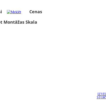
i
Cenas
ot Montāžas Skala
IZVE
STOR