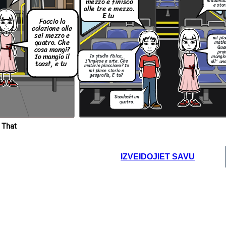
mezzo e
finisco
matamati
e stor
alle
tre
e mezzo.
E
tu
Faccio la cena
Faccio la
alle sei e quatro
A che ora vai a
letto?
colazione
alle
sei mezzo e
mi pia
quatro
. Che
Mi
math
addomenti
Qua
cosa
mangi
?
pra
alle
Io
mangio
il
Io studio fisica,
mangio
dodichi
I'inglese e arte. Che
all' un
toast, e
tu
materie piacciono? Io
mi piace storia e
geografia, E tu?
Duodechi un
quatro.
 That
IZVEIDOJIET SAVU