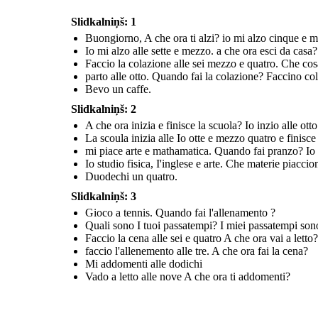
Slidkalniņš: 1
Buongiorno, A che ora ti alzi? io mi alzo cinque e 
Io mi alzo alle sette e mezzo. a che ora esci da casa?
Faccio la colazione alle sei mezzo e quatro. Che cos
parto alle otto. Quando fai la colazione? Faccino col
Bevo un caffe.
Slidkalniņš: 2
A che ora inizia e finisce la scuola? Io inzio alle ott
La scoula inizia alle Io otte e mezzo quatro e finisce
mi piace arte e mathamatica. Quando fai pranzo? Io 
Io studio fisica, I'inglese e arte. Che materie piacci
Duodechi un quatro.
Slidkalniņš: 3
Gioco a tennis. Quando fai l'allenamento ?
Quali sono I tuoi passatempi? I miei passatempi sono
Faccio la cena alle sei e quatro A che ora vai a letto?
faccio l'allenemento alle tre. A che ora fai la cena?
Mi addomenti alle dodichi
Vado a letto alle nove A che ora ti addomenti?