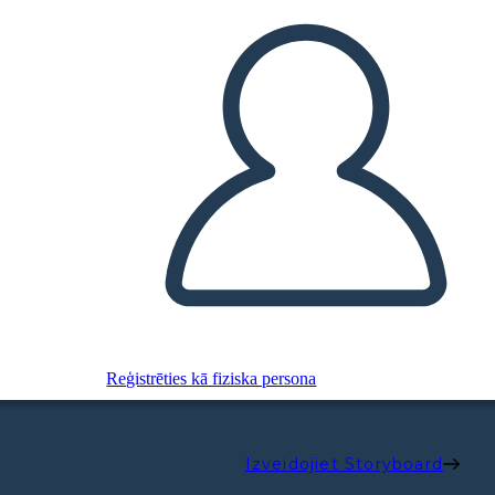
Reģistrēties kā fiziska persona
Izveidojiet Storyboard