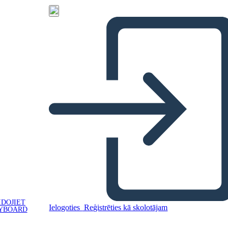
IDOJIET
Ielogoties
Reģistrēties kā skolotājam
YBOARD