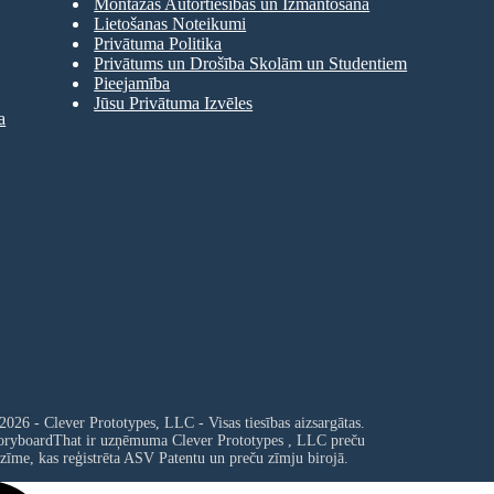
Montāžas Autortiesības un Izmantošana
Lietošanas Noteikumi
Privātuma Politika
Privātums un Drošība Skolām un Studentiem
Pieejamība
Jūsu Privātuma Izvēles
a
2026 - Clever Prototypes, LLC - Visas tiesības aizsargātas.
oryboardThat ir uzņēmuma
Clever Prototypes , LLC
preču
zīme, kas reģistrēta ASV Patentu un preču zīmju birojā.