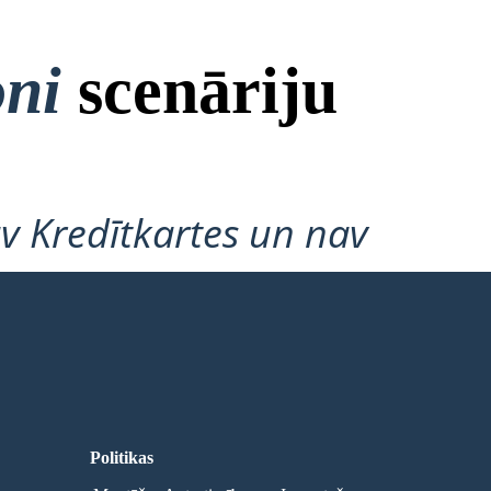
oni
scenāriju
v Kredītkartes un nav
Politikas