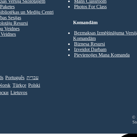
as Versija Skolotājiem
Mans Classroom
Paketes
Photos For Class
ibliotēkas un Mediju Centri
as Sesijas
Komandām
olotāju Resursi
pu Veidnes
Bezmaksas Izmēģinājuma Versij
 Veidnes
Komandām
Biznesa Resursi
Izveidot Darbam
Pievienojies Mana Komanda
ds
Português
עברית
Norsk
Türkçe
Polski
рски
Lietuvos
© 
St