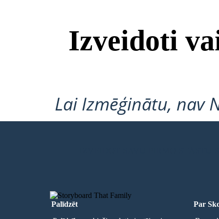
Izveidoti v
Lai Izmēģinātu, nav 
IZVEIDOT SAVU PIRMO STĀSTU
Palīdzēt
Par Sko