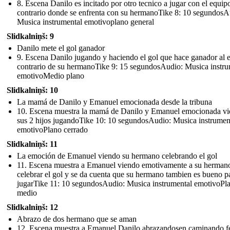
8. Escena Danilo es incitado por otro tecnico a jugar con el equip
contrario donde se enfrenta con su hermanoTike 8: 10 segundosA
Musica instrumental emotivoplano general
Slidkalniņš: 9
Danilo mete el gol ganador
9. Escena Danilo jugando y haciendo el gol que hace ganador al 
contrario de su hermanoTike 9: 15 segundosAudio: Musica instru
emotivoMedio plano
Slidkalniņš: 10
La mamá de Danilo y Emanuel emocionada desde la tribuna
10. Escena muestra la mamá de Danilo y Emanuel emocionada v
sus 2 hijos jugandoTike 10: 10 segundosAudio: Musica instrumen
emotivoPlano cerrado
Slidkalniņš: 11
La emoción de Emanuel viendo su hermano celebrando el gol
11. Escena muestra a Emanuel viendo emotivamente a su herman
celebrar el gol y se da cuenta que su hermano tambien es bueno p
jugarTike 11: 10 segundosAudio: Musica instrumental emotivoPl
medio
Slidkalniņš: 12
Abrazo de dos hermano que se aman
12. Escena muestra a Emanuel Danilo abrazandosen caminando fe