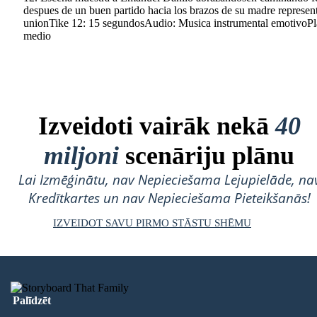
despues de un buen partido hacia los brazos de su madre represe
unionTike 12: 15 segundosAudio: Musica instrumental emotivoP
medio
Izveidoti vairāk nekā
40
miljoni
scenāriju plānu
Lai Izmēģinātu, nav Nepieciešama Lejupielāde, na
Kredītkartes un nav Nepieciešama Pieteikšanās!
IZVEIDOT SAVU PIRMO STĀSTU SHĒMU
Palīdzēt