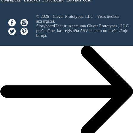
© 2026 - Clever Prototypes, LLC - Visas tiesības
aizsargātas.
StoryboardThat ir uzņēmuma
Clever Prototypes , LLC
preču zīme, kas reģistrēta ASV Patentu un preču zīmju
birojā.