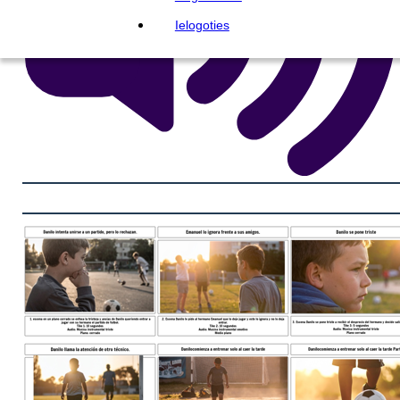
Ielogoties