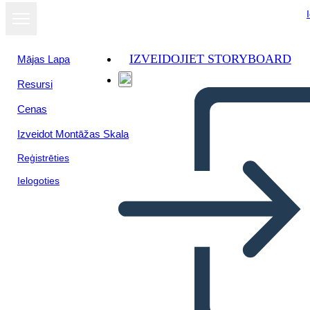
IZVEIDOJIET STORYBOARD
Mājas Lapa
Resursi
Skatīt kā
Cenas
slaidrādi
Izveidot Montāžas Skala
Reģistrēties
Ielogoties