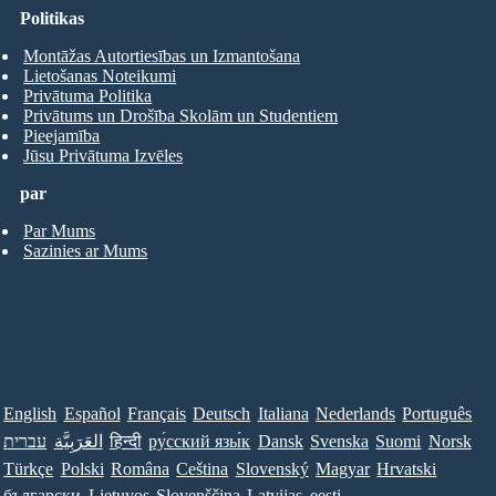
Politikas
Montāžas Autortiesības un Izmantošana
Lietošanas Noteikumi
Privātuma Politika
Privātums un Drošība Skolām un Studentiem
Pieejamība
Jūsu Privātuma Izvēles
par
Par Mums
Sazinies ar Mums
English
Español
Français
Deutsch
Italiana
Nederlands
Português
עברית
العَرَبِيَّة
हिन्दी
ру́сский язы́к
Dansk
Svenska
Suomi
Norsk
Türkçe
Polski
Româna
Ceština
Slovenský
Magyar
Hrvatski
български
Lietuvos
Slovenščina
Latvijas
eesti