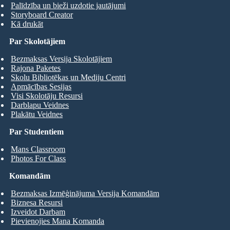
Palīdzība un bieži uzdotie jautājumi
Storyboard Creator
Kā drukāt
Par Skolotājiem
Bezmaksas Versija Skolotājiem
Rajona Paketes
Skolu Bibliotēkas un Mediju Centri
Apmācības Sesijas
Visi Skolotāju Resursi
Darblapu Veidnes
Plakātu Veidnes
Par Studentiem
Mans Classroom
Photos For Class
Komandām
Bezmaksas Izmēģinājuma Versija Komandām
Biznesa Resursi
Izveidot Darbam
Pievienojies Mana Komanda