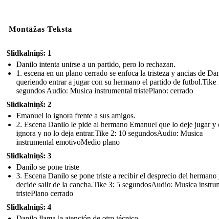
Montāžas Teksta
Slidkalniņš: 1
Danilo intenta unirse a un partido, pero lo rechazan.
1. escena en un plano cerrado se enfoca la tristeza y ancias de Da
queriendo entrar a jugar con su hermano el partido de futbol.Tike 
segundos Audio: Musica instrumental tristePlano: cerrado
Slidkalniņš: 2
Emanuel lo ignora frente a sus amigos.
2. Escena Danilo le pide al hermano Emanuel que lo deje jugar y e
ignora y no lo deja entrar.Tike 2: 10 segundosAudio: Musica
instrumental emotivoMedio plano
Slidkalniņš: 3
Danilo se pone triste
3. Escena Danilo se pone triste a recibir el desprecio del hermano
decide salir de la cancha.Tike 3: 5 segundosAudio: Musica instru
tristePlano cerrado
Slidkalniņš: 4
Danilo llama la atención de otro técnico.