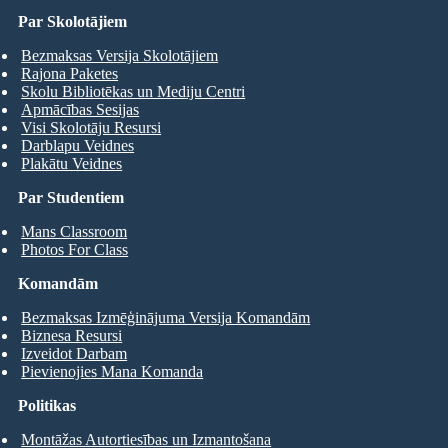
Par Skolotājiem
Bezmaksas Versija Skolotājiem
Rajona Paketes
Skolu Bibliotēkas un Mediju Centri
Apmācības Sesijas
Visi Skolotāju Resursi
Darblapu Veidnes
Plakātu Veidnes
Par Studentiem
Mans Classroom
Photos For Class
Komandām
Bezmaksas Izmēģinājuma Versija Komandām
Biznesa Resursi
Izveidot Darbam
Pievienojies Mana Komanda
Politikas
Montāžas Autortiesības un Izmantošana