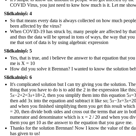
COVID Virus, you just need to knw how much is it. Let me sho
Slidkalniņš: 4
So that means every data is always collected on how much peopl
been affected by the virus?
When COVID-19 has struck by, many people are affected by that
and thus the data will be spread in tons of ways, the way that you
me that sort of data is by using algebraic expression
Slidkalniņš: 5
Yes, that is true, and i believe the answer to that equation that yo
me is X = 10
How did you solve it Brennan? I wanted to know the solution behi
Slidkalniņš: 6
It's complicated solution but I can try giving you the solution. The 
thing that you have to do is to add the 2 in the expression like this
5𝑥−2+2=3𝑥+18+2 , then you simplify them into this equation 5𝑥=3
then add 3x into the equation and subtract it like so; 5𝑥−3𝑥=3𝑥+20
and when you finished simplifying them you get this result which i
= 20, then divide both sides and cross out the terms that are in bot
numerator and denominator which is x = 2 / 20 and when you div
them you get 10 as the answer to the equation that you gave me.
Thanks for the solution Brennan! Now I know the value of the dat
has given to us !