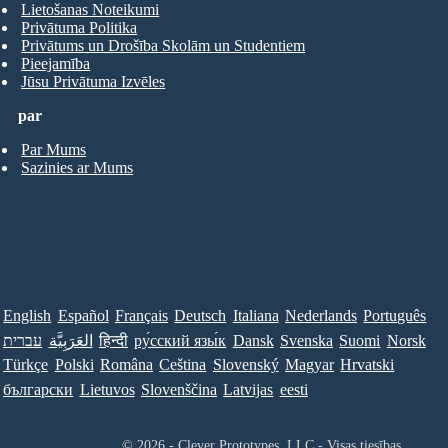
Lietošanas Noteikumi
Privātuma Politika
Privātums un Drošība Skolām un Studentiem
Pieejamība
Jūsu Privātuma Izvēles
par
Par Mums
Sazinies ar Mums
English
Español
Français
Deutsch
Italiana
Nederlands
Português
עברית
العَرَبِيَّة
हिन्दी
ру́сский язы́к
Dansk
Svenska
Suomi
Norsk
Türkçe
Polski
Româna
Ceština
Slovenský
Magyar
Hrvatski
български
Lietuvos
Slovenščina
Latvijas
eesti
© 2026 - Clever Prototypes, LLC - Visas tiesības