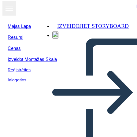
IZVEIDOJIET STORYBOARD
Mājas Lapa
Resursi
Skatīt kā
Cenas
slaidrādi
Izveidot Montāžas Skala
Reģistrēties
Ielogoties
Math Adventure