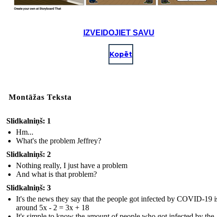
IZVEIDOJIET SAVU
Kopēt
Montāžas Teksta
Slidkalniņš: 1
Hm...
What's the problem Jeffrey?
Slidkalniņš: 2
Nothing really, I just have a problem
And what is that problem?
Slidkalniņš: 3
It's the news they say that the people got infected by COVID-19 i
around 5x - 2 = 3x + 18
It's simple to know the amount of people who got infected by the