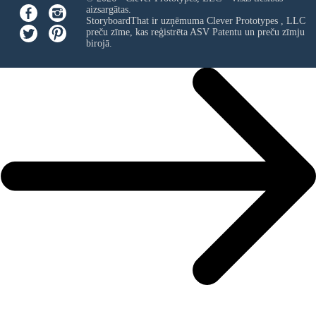
aizsargātas.
StoryboardThat ir uzņēmuma
Clever Prototypes , LLC
preču zīme, kas reģistrēta ASV Patentu un preču zīmju
birojā.