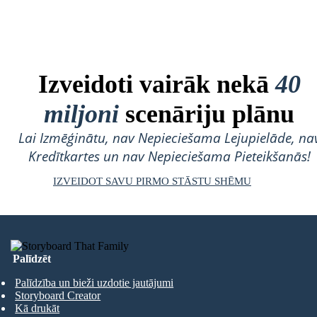
Izveidoti vairāk nekā
40
miljoni
scenāriju plānu
Lai Izmēģinātu, nav Nepieciešama Lejupielāde, na
Kredītkartes un nav Nepieciešama Pieteikšanās!
IZVEIDOT SAVU PIRMO STĀSTU SHĒMU
Palīdzēt
Palīdzība un bieži uzdotie jautājumi
Storyboard Creator
Kā drukāt