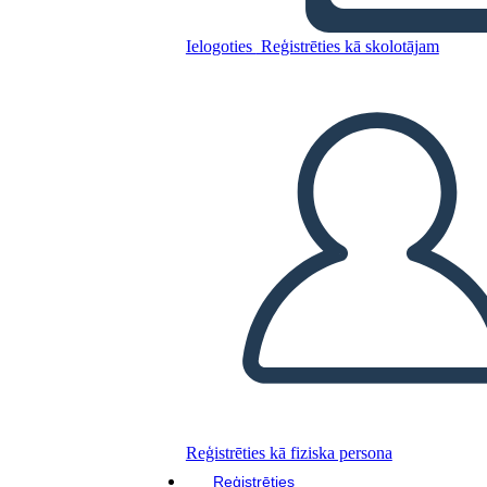
Ielogoties
Reģistrēties kā skolotājam
Kopējiet šo stāstu tabulu
IZVEIDOT STĀSTU SHĒMU
ATSKAŅOT SLAIDRĀDI
IZLASI MAN
Reģistrēties kā fiziska persona
Reģistrēties