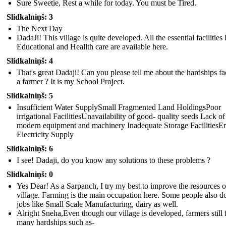
Sure Sweetie, Rest a while for today. You must be Tired.
Slidkalniņš: 3
The Next Day
DadaJi! This village is quite developed. All the essential facilities 
Educational and Heallth care are available here.
Slidkalniņš: 4
That's great Dadaji! Can you please tell me about the hardships f
a farmer ? It is my School Project.
Slidkalniņš: 5
Insufficient Water SupplySmall Fragmented Land HoldingsPoor
irrigational FacilitiesUnavailability of good- quality seeds Lack of
modern equipment and machinery Inadequate Storage FacilitiesEr
Electricity Supply
Slidkalniņš: 6
I see! Dadaji, do you know any solutions to these problems ?
Slidkalniņš: 0
Yes Dear! As a Sarpanch, I try my best to improve the resources o
village. Farming is the main occupation here. Some people also d
jobs like Small Scale Manufacturing, dairy as well.
Alright Sneha,Even though our village is developed, farmers still 
many hardships such as-