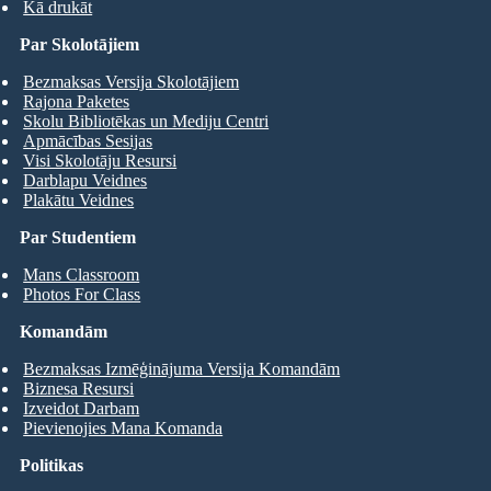
Kā drukāt
Par Skolotājiem
Bezmaksas Versija Skolotājiem
Rajona Paketes
Skolu Bibliotēkas un Mediju Centri
Apmācības Sesijas
Visi Skolotāju Resursi
Darblapu Veidnes
Plakātu Veidnes
Par Studentiem
Mans Classroom
Photos For Class
Komandām
Bezmaksas Izmēģinājuma Versija Komandām
Biznesa Resursi
Izveidot Darbam
Pievienojies Mana Komanda
Politikas