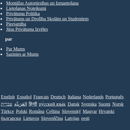
Montāžas Autortiesības un Izmantošana
Lietošanas Noteikumi
Privātuma Politika
Privātums un Drošība Skolām un Studentiem
Pieejamība
Jūsu Privātuma Izvēles
par
Par Mums
Sazinies ar Mums
English
Español
Français
Deutsch
Italiana
Nederlands
Português
עברית
العَرَبِيَّة
हिन्दी
ру́сский язы́к
Dansk
Svenska
Suomi
Norsk
Türkçe
Polski
Româna
Ceština
Slovenský
Magyar
Hrvatski
български
Lietuvos
Slovenščina
Latvijas
eesti