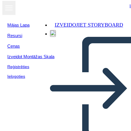
IZVEIDOJIET STORYBOARD
Mājas Lapa
Resursi
Skatīt kā
Cenas
slaidrādi
Izveidot Montāžas Skala
Reģistrēties
Ielogoties
The Story of Village