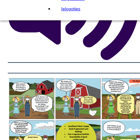
Ielogoties