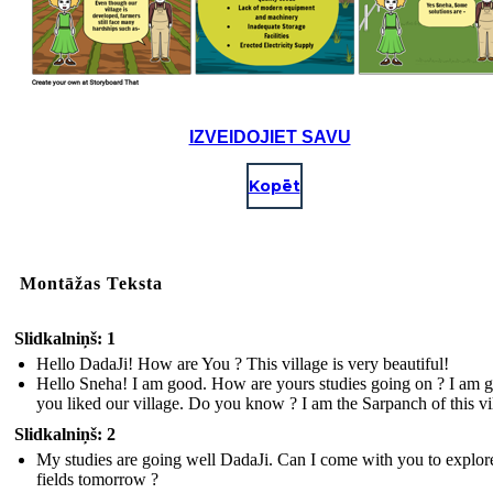
IZVEIDOJIET SAVU
Kopēt
Montāžas Teksta
Slidkalniņš: 1
Hello DadaJi! How are You ? This village is very beautiful!
Hello Sneha! I am good. How are yours studies going on ? I am g
you liked our village. Do you know ? I am the Sarpanch of this vi
Slidkalniņš: 2
My studies are going well DadaJi. Can I come with you to explor
fields tomorrow ?