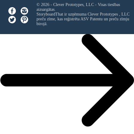
© 2026 - Clever Prototypes, LLC - Visas tiesības
aizsargātas.
StoryboardThat ir uzņēmuma
Clever Prototypes , LLC
preču zīme, kas reģistrēta ASV Patentu un preču zīmju
birojā.