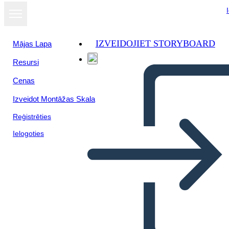
IZVEIDOJIET STORYBOARD
Mājas Lapa
Resursi
Skatīt kā
Cenas
slaidrādi
Izveidot Montāžas Skala
Reģistrēties
Ielogoties
Untitled Storyboard