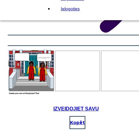
Ielogoties
IZVEIDOJIET SAVU
Kopēt