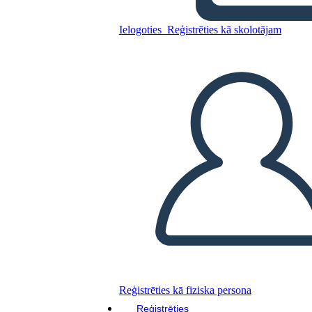
Kopējiet šo stāstu tabulu
Ielogoties
Reģistrēties kā skolotājam
IZVEIDOT STĀSTU SHĒMU
ATSKAŅOT SLAIDRĀDI
IZLASI MAN
Reģistrēties kā fiziska persona
Reģistrēties