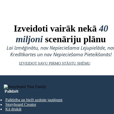
Izveidoti vairāk nekā
40
miljoni
scenāriju plānu
Lai Izmēģinātu, nav Nepieciešama Lejupielāde, na
Kredītkartes un nav Nepieciešama Pieteikšanās!
IZVEIDOT SAVU PIRMO STĀSTU SHĒMU
Palīdzēt
Palīdzība un bieži uzdotie jautājumi
Storyboard Creator
Kā drukāt