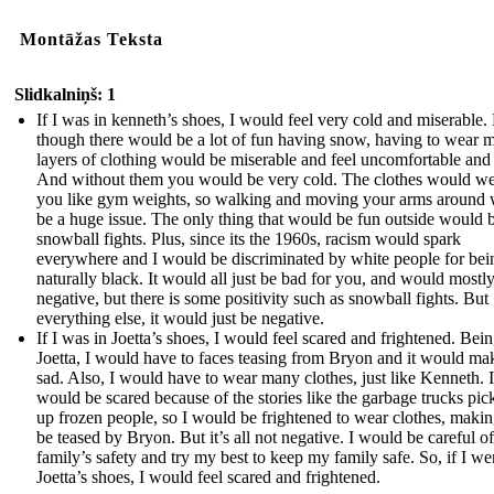
Montāžas Teksta
Slidkalniņš: 1
If I was in kenneth’s shoes, I would feel very cold and miserable.
though there would be a lot of fun having snow, having to wear 
layers of clothing would be miserable and feel uncomfortable and 
And without them you would be very cold. The clothes would w
you like gym weights, so walking and moving your arms around
be a huge issue. The only thing that would be fun outside would 
snowball fights. Plus, since its the 1960s, racism would spark
everywhere and I would be discriminated by white people for bei
naturally black. It would all just be bad for you, and would mostl
negative, but there is some positivity such as snowball fights. But
everything else, it would just be negative.
If I was in Joetta’s shoes, I would feel scared and frightened. Bein
Joetta, I would have to faces teasing from Bryon and it would m
sad. Also, I would have to wear many clothes, just like Kenneth. I
would be scared because of the stories like the garbage trucks pic
up frozen people, so I would be frightened to wear clothes, maki
be teased by Bryon. But it’s all not negative. I would be careful o
family’s safety and try my best to keep my family safe. So, if I we
Joetta’s shoes, I would feel scared and frightened.