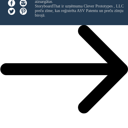
aizsargātas.
StoryboardThat ir uzņēmuma
Clever Prototypes , LLC
preču zīme, kas reģistrēta ASV Patentu un preču zīmju
birojā.