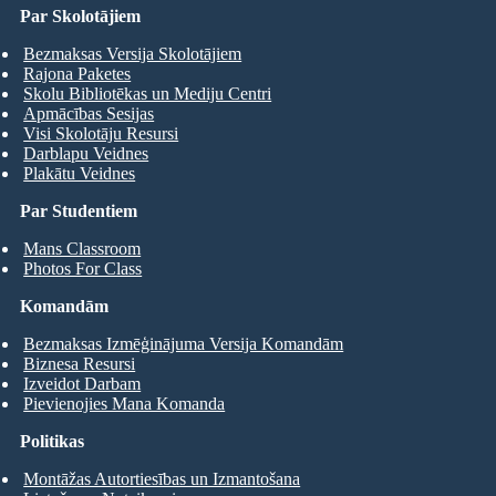
Par Skolotājiem
Bezmaksas Versija Skolotājiem
Rajona Paketes
Skolu Bibliotēkas un Mediju Centri
Apmācības Sesijas
Visi Skolotāju Resursi
Darblapu Veidnes
Plakātu Veidnes
Par Studentiem
Mans Classroom
Photos For Class
Komandām
Bezmaksas Izmēģinājuma Versija Komandām
Biznesa Resursi
Izveidot Darbam
Pievienojies Mana Komanda
Politikas
Montāžas Autortiesības un Izmantošana