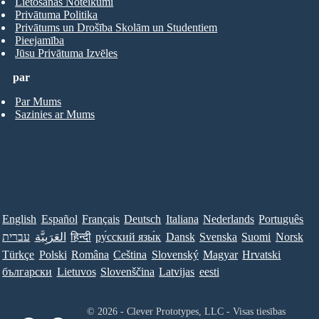
Lietošanas Noteikumi
Privātuma Politika
Privātums un Drošība Skolām un Studentiem
Pieejamība
Jūsu Privātuma Izvēles
par
Par Mums
Sazinies ar Mums
English
Español
Français
Deutsch
Italiana
Nederlands
Português
עברית
العَرَبِيَّة
हिन्दी
ру́сский язы́к
Dansk
Svenska
Suomi
Norsk
Türkçe
Polski
Româna
Ceština
Slovenský
Magyar
Hrvatski
български
Lietuvos
Slovenščina
Latvijas
eesti
© 2026 - Clever Prototypes, LLC - Visas tiesības