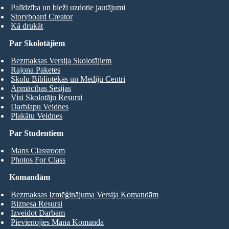
Palīdzība un bieži uzdotie jautājumi
Storyboard Creator
Kā drukāt
Par Skolotājiem
Bezmaksas Versija Skolotājiem
Rajona Paketes
Skolu Bibliotēkas un Mediju Centri
Apmācības Sesijas
Visi Skolotāju Resursi
Darblapu Veidnes
Plakātu Veidnes
Par Studentiem
Mans Classroom
Photos For Class
Komandām
Bezmaksas Izmēģinājuma Versija Komandām
Biznesa Resursi
Izveidot Darbam
Pievienojies Mana Komanda