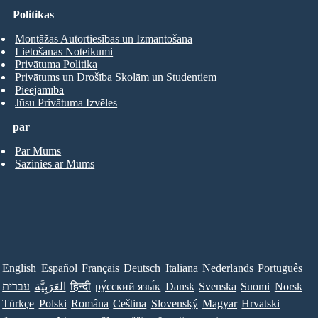
Politikas
Montāžas Autortiesības un Izmantošana
Lietošanas Noteikumi
Privātuma Politika
Privātums un Drošība Skolām un Studentiem
Pieejamība
Jūsu Privātuma Izvēles
par
Par Mums
Sazinies ar Mums
English
Español
Français
Deutsch
Italiana
Nederlands
Português
עברית
العَرَبِيَّة
हिन्दी
ру́сский язы́к
Dansk
Svenska
Suomi
Norsk
Türkçe
Polski
Româna
Ceština
Slovenský
Magyar
Hrvatski