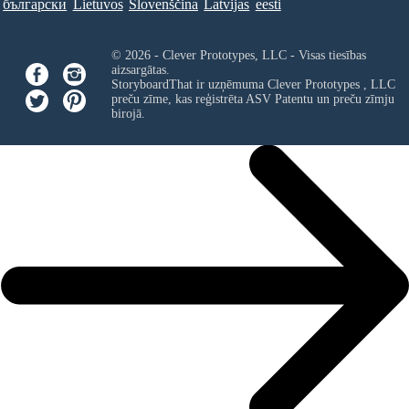
български
Lietuvos
Slovenščina
Latvijas
eesti
© 2026 - Clever Prototypes, LLC - Visas tiesības
aizsargātas.
StoryboardThat ir uzņēmuma
Clever Prototypes , LLC
preču zīme, kas reģistrēta ASV Patentu un preču zīmju
birojā.