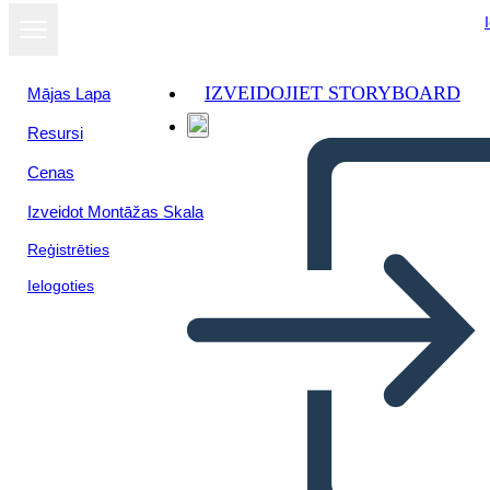
IZVEIDOJIET STORYBOARD
Mājas Lapa
Resursi
Skatīt kā
Cenas
slaidrādi
Izveidot Montāžas Skala
Reģistrēties
Ielogoties
Viabilidad económica