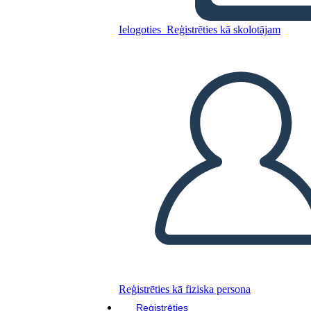
Ielogoties
Reģistrēties kā skolotājam
Kopējiet šo stāstu tabulu
IZVEIDOT STĀSTU SHĒMU
ATSKAŅOT SLAIDRĀDI
IZLASI MAN
Reģistrēties kā fiziska persona
Reģistrēties