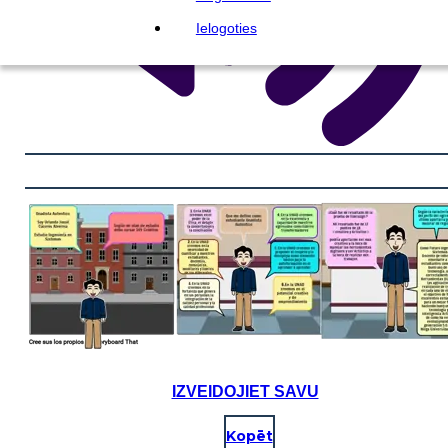
Ielogoties
IZVEIDOJIET SAVU
Kopēt