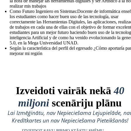
la hora de manejar las herramientas digitales y ser Artístico a la ho
realizar mis trabajos
Como Futuro Ingeniero en Sistemas:Docente de informática enseñ
los estudiantes como hacer buen uso de las tecnología, usar
correctamente las Herramientas Digitales, las aplicaciones, realiza
de trabajos en cada una de ellas con el objetivo de formar excelen
estudiantes para un mejor futuro haciendo buen uso de la tecnolog
inteligencia Artificial y de como ha venido evolucionando la gene
5.0, en la Mega Universidad UNAD.
Según la característica del perfil del egresado ¿Cómo aportaría pa
mejorar mi región
Izveidoti vairāk nekā
40
miljoni
scenāriju plānu
Lai Izmēģinātu, nav Nepieciešama Lejupielāde, na
Kredītkartes un nav Nepieciešama Pieteikšanās!
IZVEIDOT SAVU PIRMO STĀSTU SHĒMU