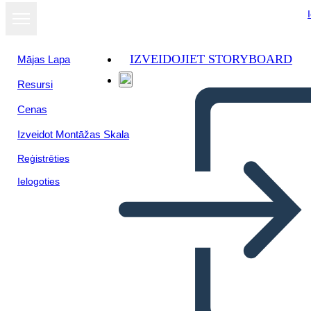
IZVEIDOJIET STORYBOARD
Mājas Lapa
Resursi
Skatīt kā
Cenas
slaidrādi
Izveidot Montāžas Skala
Reģistrēties
Ielogoties
"Historia - un Unadista
Autentico "