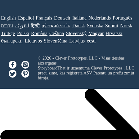
English
Español
Français
Deutsch
Italiana
Nederlands
Português
עברית
العَرَبِيَّة
हिन्दी
ру́сский язы́к
Dansk
Svenska
Suomi
Norsk
Türkçe
Polski
Româna
Ceština
Slovenský
Magyar
Hrvatski
български
Lietuvos
Slovenščina
Latvijas
eesti
© 2026 - Clever Prototypes, LLC - Visas tiesības
aizsargātas.
StoryboardThat ir uzņēmuma
Clever Prototypes , LLC
preču zīme, kas reģistrēta ASV Patentu un preču zīmju
birojā.