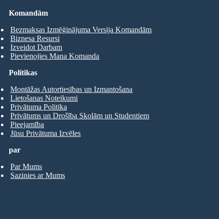
Komandām
Bezmaksas Izmēģinājuma Versija Komandām
Biznesa Resursi
Izveidot Darbam
Pievienojies Mana Komanda
Politikas
Montāžas Autortiesības un Izmantošana
Lietošanas Noteikumi
Privātuma Politika
Privātums un Drošība Skolām un Studentiem
Pieejamība
Jūsu Privātuma Izvēles
par
Par Mums
Sazinies ar Mums