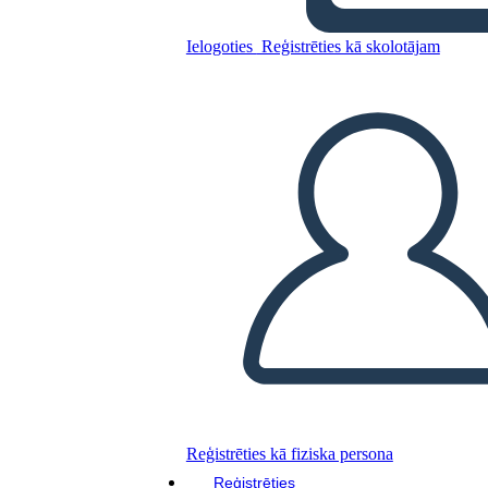
Ielogoties
Reģistrēties kā skolotājam
Kopējiet šo stāstu tabulu
IZVEIDOT STĀSTU SHĒMU
ATSKAŅOT SLAIDRĀDI
IZLASI MAN
Reģistrēties kā fiziska persona
Reģistrēties