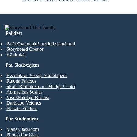
Palīdzēt
Palīdzība un bieži uzdotie jautājumi
Storyboard Creator
Kā drukāt
Par Skolotājiem
Bezmaksas Versija Skolotājiem
Rajona Paketes
Skolu Bibliotēkas un Mediju Centri
Apmācības Sesijas
Visi Skolotāju Resursi
Darblapu Veidnes
Plakātu Veidnes
Par Studentiem
Mans Classroom
Photos For Class