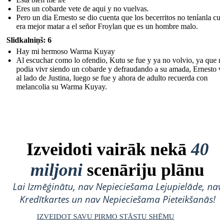
Eres un cobarde vete de aqui y no vuelvas.
Pero un dia Ernesto se dio cuenta que los becerritos no teníanla cu
era mejor matar a el señor Froylan que es un hombre malo.
Slidkalniņš: 6
Hay mi hermoso Warma Kuyay
Al escuchar como lo ofendio, Kutu se fue y ya no volvio, ya que
podia vivr siendo un cobarde y defraudando a su amada, Ernesto 
al lado de Justina, luego se fue y ahora de adulto recuerda con
melancolia su Warma Kuyay.
Izveidoti vairāk nekā
40
miljoni
scenāriju plānu
Lai Izmēģinātu, nav Nepieciešama Lejupielāde, na
Kredītkartes un nav Nepieciešama Pieteikšanās!
IZVEIDOT SAVU PIRMO STĀSTU SHĒMU