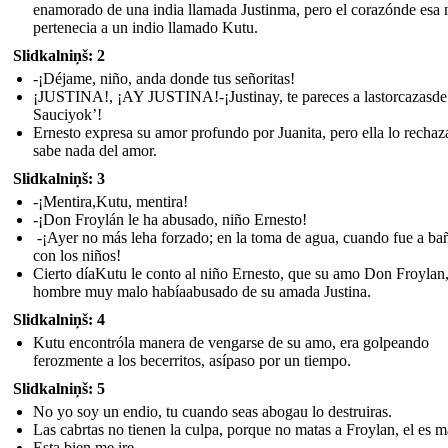
enamorado de una india llamada Justinma, pero el corazónde esa n
pertenecia a un indio llamado Kutu.
Slidkalniņš: 2
-¡Déjame, niño, anda donde tus señoritas!
¡JUSTINA!, ¡AY JUSTINA!-¡Justinay, te pareces a lastorcazasde
Sauciyok’!
Ernesto expresa su amor profundo por Juanita, pero ella lo rechaz
sabe nada del amor.
Slidkalniņš: 3
-¡Mentira,Kutu, mentira!
-¡Don Froylán le ha abusado, niño Ernesto!
-¡Ayer no más leha forzado; en la toma de agua, cuando fue a ba
con los niños!
Cierto díaKutu le conto al niño Ernesto, que su amo Don Froylan
hombre muy malo habíaabusado de su amada Justina.
Slidkalniņš: 4
Kutu encontróla manera de vengarse de su amo, era golpeando
ferozmente a los becerritos, asípaso por un tiempo.
Slidkalniņš: 5
No yo soy un endio, tu cuando seas abogau lo destruiras.
Las cabrtas no tienen la culpa, porque no matas a Froylan, el es m
Esta bien me ire