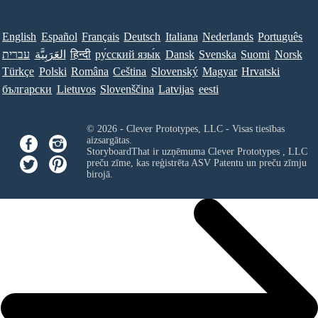
English
Español
Français
Deutsch
Italiana
Nederlands
Português
עברית
العَرَبِيَّة
हिन्दी
ру́сский язы́к
Dansk
Svenska
Suomi
Norsk
Türkçe
Polski
Româna
Ceština
Slovenský
Magyar
Hrvatski
български
Lietuvos
Slovenščina
Latvijas
eesti
© 2026 - Clever Prototypes, LLC - Visas tiesības
aizsargātas.
StoryboardThat ir uzņēmuma
Clever Prototypes , LLC
preču zīme, kas reģistrēta ASV Patentu un preču zīmju
birojā.