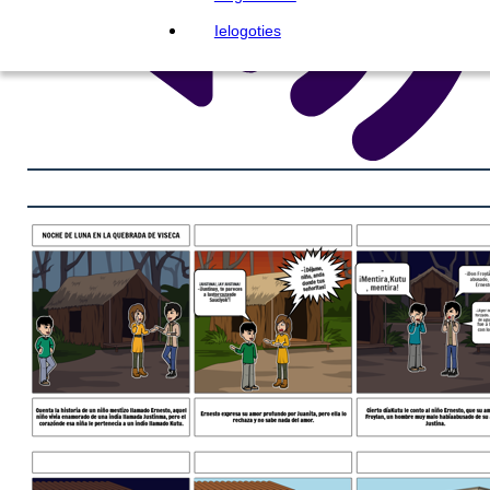
Ielogoties