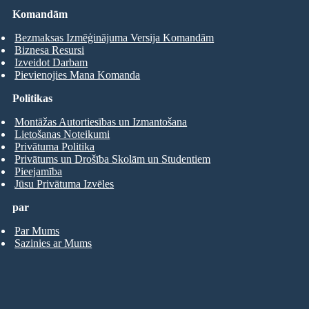
Komandām
Bezmaksas Izmēģinājuma Versija Komandām
Biznesa Resursi
Izveidot Darbam
Pievienojies Mana Komanda
Politikas
Montāžas Autortiesības un Izmantošana
Lietošanas Noteikumi
Privātuma Politika
Privātums un Drošība Skolām un Studentiem
Pieejamība
Jūsu Privātuma Izvēles
par
Par Mums
Sazinies ar Mums