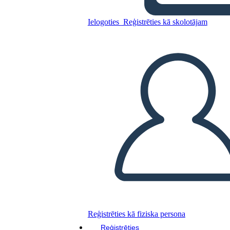
Ielogoties
Reģistrēties kā skolotājam
Kopējiet šo stāstu tabulu
IZVEIDOT STĀSTU SHĒMU
ATSKAŅOT SLAIDRĀDI
IZLASI MAN
Reģistrēties kā fiziska persona
Reģistrēties