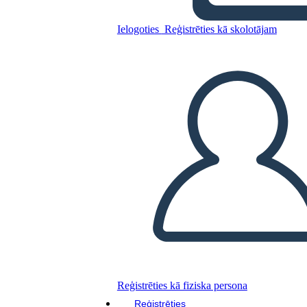
Ielogoties
Reģistrēties kā skolotājam
Kopējiet šo stāstu tabulu
IZVEIDOT STĀSTU SHĒMU
ATSKAŅOT SLAIDRĀDI
IZLASI MAN
Reģistrēties kā fiziska persona
Reģistrēties