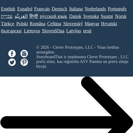
English
Español
Français
Deutsch
Italiana
Nederlands
Português
עברית
العَرَبِيَّة
हिन्दी
ру́сский язы́к
Dansk
Svenska
Suomi
Norsk
Türkçe
Polski
Româna
Ceština
Slovenský
Magyar
Hrvatski
български
Lietuvos
Slovenščina
Latvijas
eesti
© 2026 - Clever Prototypes, LLC - Visas tiesības
aizsargātas.
StoryboardThat ir uzņēmuma
Clever Prototypes , LLC
preču zīme, kas reģistrēta ASV Patentu un preču zīmju
birojā.