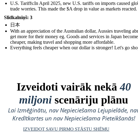
U.S. Tariffs:In April 2025, new U.S. tariffs on imports caused glo
trade worries. This made the $A drop in value as markets reacted.
Slidkalniņš: 3
日本
With an appreciation of the Australian dollar, Aussies traveling ab
get more for their money eg. Goods and services in Japan become
cheaper, making travel and shopping more affordable.
Everything feels cheaper when our dollar is stronger! Let's go sh
Izveidoti vairāk nekā
40
miljoni
scenāriju plānu
Lai Izmēģinātu, nav Nepieciešama Lejupielāde, na
Kredītkartes un nav Nepieciešama Pieteikšanās!
IZVEIDOT SAVU PIRMO STĀSTU SHĒMU