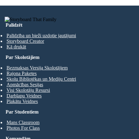
Palīdzēt
Palīdzība un bieži uzdotie jautājumi
Storyboard Creator
Kā drukāt
Par Skolotājiem
Bezmaksas Versija Skolotājiem
Rajona Paketes
Skolu Bibliotēkas un Mediju Centri
Apmācības Sesijas
Visi Skolotāju Resursi
Darblapu Veidnes
Plakātu Veidnes
Par Studentiem
Mans Classroom
Photos For Class
Komandām