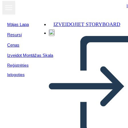
IZVEIDOJIET STORYBOARD
Mājas Lapa
Resursi
Skatīt kā
Cenas
slaidrādi
Izveidot Montāžas Skala
Reģistrēties
Ielogoties
Untitled Storyboard