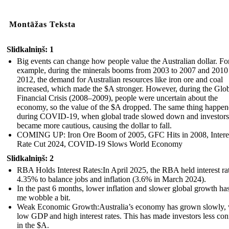
Montāžas Teksta
Slidkalniņš: 1
Big events can change how people value the Australian dollar. Fo
example, during the minerals booms from 2003 to 2007 and 2010
2012, the demand for Australian resources like iron ore and coal
increased, which made the $A stronger. However, during the Glo
Financial Crisis (2008–2009), people were uncertain about the
economy, so the value of the $A dropped. The same thing happe
during COVID-19, when global trade slowed down and investors
became more cautious, causing the dollar to fall.
COMING UP: Iron Ore Boom of 2005, GFC Hits in 2008, Intere
Rate Cut 2024, COVID-19 Slows World Economy
Slidkalniņš: 2
RBA Holds Interest Rates:In April 2025, the RBA held interest rat
4.35% to balance jobs and inflation (3.6% in March 2024).
In the past 6 months, lower inflation and slower global growth h
me wobble a bit.
Weak Economic Growth:Australia’s economy has grown slowly, 
low GDP and high interest rates. This has made investors less con
in the $A.