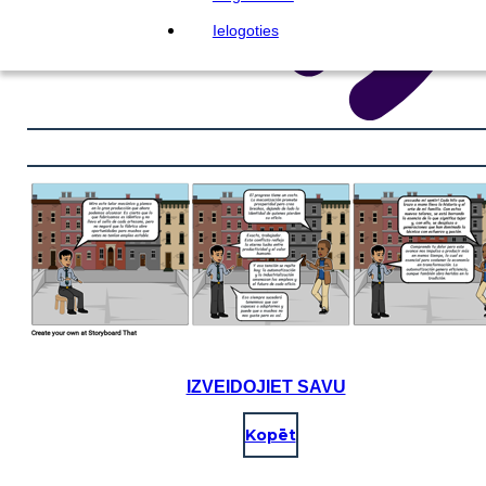
Ielogoties
IZVEIDOJIET SAVU
Kopēt