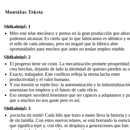
Montāžas Teksta
Slidkalniņš: 1
Miro este telar mecánico y pienso en la gran producción que ahor
podemos alcanzar. Es cierto que lo que fabricamos es idéntico y n
el sello de cada artesano, pero no negaré que la fábrica abre
oportunidades para muchos que antes no tenían empleo estable.
Slidkalniņš: 2
El progreso tiene un costo. La mecanización promete prosperidad
crea brechas, dejando de lado la identidad de quienes pierden su o
Exacto, trabajador. Este conflicto refleja la eterna lucha entre
productividad y el valor humano.
Y esa tensión se repite hoy: la automatización y la industrializació
amenazan los empleos y el futuro de cada oficio.
Eso siempre sucederá tenenmos que ser capaces a adaptarnos y p
que a muchos no nos guste pero es así.
Slidkalniņš: 3
¡escucha mi sentir! Cada hilo que trazo a mano lleva la historia y e
de mi familia. Con estos nuevos telares, se está borrando la esenci
que significa tejer y, con ello, se desplaza a generaciones que han