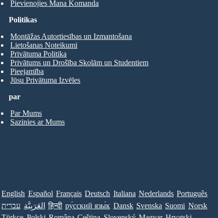
Pievienojies Mana Komanda
Politikas
Montāžas Autortiesības un Izmantošana
Lietošanas Noteikumi
Privātuma Politika
Privātums un Drošība Skolām un Studentiem
Pieejamība
Jūsu Privātuma Izvēles
par
Par Mums
Sazinies ar Mums
English
Español
Français
Deutsch
Italiana
Nederlands
Português
עברית
العَرَبِيَّة
हिन्दी
ру́сский язы́к
Dansk
Svenska
Suomi
Norsk
Türkçe
Polski
Româna
Ceština
Slovenský
Magyar
Hrvatski