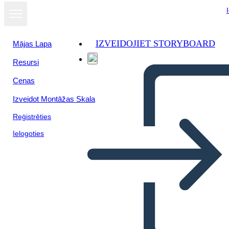
IZVEIDOJIET STORYBOARD
Mājas Lapa
Resursi
Skatīt kā
Cenas
slaidrādi
Izveidot Montāžas Skala
Reģistrēties
Ielogoties
Industrialización