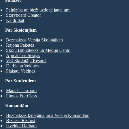
Palīdzēt
Palīdzība un bieži uzdotie jautājumi
Storyboard Creator
Kā drukāt
Par Skolotājiem
Bezmaksas Versija Skolotājiem
Rajona Paketes
Skolu Bibliotēkas un Mediju Centri
Apmācības Sesijas
Visi Skolotāju Resursi
Darblapu Veidnes
Plakātu Veidnes
Par Studentiem
Mans Classroom
Photos For Class
Komandām
Bezmaksas Izmēģinājuma Versija Komandām
Biznesa Resursi
Izveidot Darbam