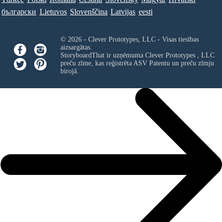
български
Lietuvos
Slovenščina
Latvijas
eesti
© 2026 - Clever Prototypes, LLC - Visas tiesības
aizsargātas.
StoryboardThat ir uzņēmuma
Clever Prototypes , LLC
preču zīme, kas reģistrēta ASV Patentu un preču zīmju
birojā.