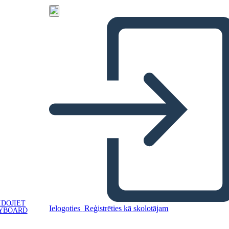
IDOJIET
Ielogoties
Reģistrēties kā skolotājam
YBOARD