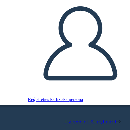
Reģistrēties kā fiziska persona
Izveidojiet Storyboard