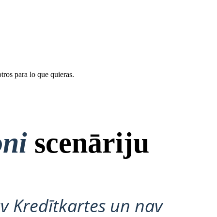
tros para lo que quieras.
oni
scenāriju
v Kredītkartes un nav