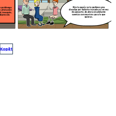
Hijo tu papá y yo te pedimos una
n problemas
disculpa por haberte tratado así en vez
o alteración
de apoyarte, de ahora en adelante
d, insomnio,
cuentas con nosotros para lo que
depresión.
quieras.
Kopēt