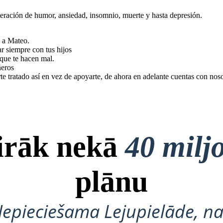
eración de humor, ansiedad, insomnio, muerte y hasta depresión.
 a Mateo.
ar siempre con tus hijos
 que te hacen mal.
ñeros
e tratado así en vez de apoyarte, de ahora en adelante cuentas con noso
airāk nekā
40 milj
plānu
Nepieciešama Lejupielāde, na