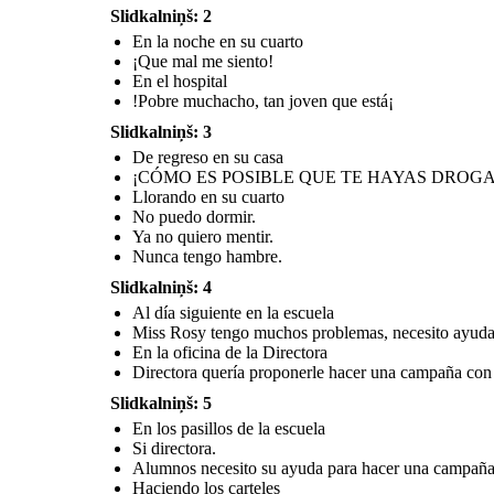
Slidkalniņš: 2
En la noche en su cuarto
Nos quedó muy bien espero
que con esto ayudemos a
¡Que mal me siento!
Mateo.
En el hospital
!Pobre muchacho, tan joven que está¡
Prevención:
Siempre rechaza la droga y
-Contárselo a alguien
apártate de las personas
-Si eres padre estar
Slidkalniņš: 3
que te hacen mal.
siempre con tus hijos
De regreso en su casa
¡CÓMO ES POSIBLE QUE TE HAYAS DROG
Después de ver los carteles que hicieron sus compañeros
Llorando en su cuarto
No puedo dormir.
Hijo tu papá y yo te pedimos una
disculpa por haberte tratado así en vez
de apoyarte, de ahora en adelante
Ya no quiero mentir.
cuentas con nosotros para lo que
quieras.
Nunca tengo hambre.
Slidkalniņš: 4
Al día siguiente en la escuela
Miss Rosy tengo muchos problemas, necesito ayuda.
En la oficina de la Directora
Directora quería proponerle hacer una campaña con 
Slidkalniņš: 5
En los pasillos de la escuela
Si directora.
Alumnos necesito su ayuda para hacer una campaña 
Haciendo los carteles