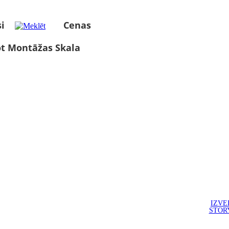
i
Cenas
ot Montāžas Skala
IZVE
STOR