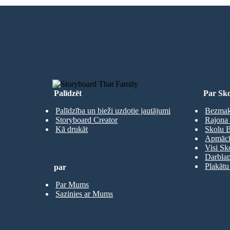
IZVEIDOT SAVU PIRMO STĀSTU
Palīdzēt
Par Sko
Palīdzība un bieži uzdotie jautājumi
Bezmaks
Storyboard Creator
Rajona 
Kā drukāt
Skolu B
Apmācīb
Visi Sk
Darbla
Plakātu
par
Par Mums
Sazinies ar Mums