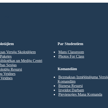
Nepieciešama Pieteikšanās!
 SHĒMU
lotājiem
Par Studentiem
as Versija Skolotājiem
Mans Classroom
Paketes
Photos For Class
ibliotēkas un Mediju Centri
as Sesijas
Komandām
olotāju Resursi
pu Veidnes
Bezmaksas Izmēģinājuma Versij
 Veidnes
Komandām
Biznesa Resursi
Izveidot Darbam
Pievienojies Mana Komanda