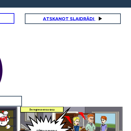
ATSKAŅOT SLAIDRĀDI
De regreso en su casa
¡CÓMO ES POSIBLE