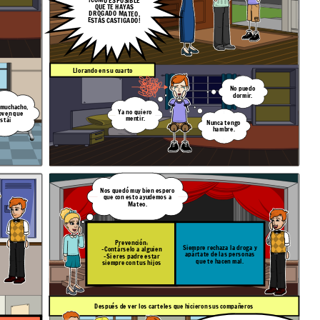
QUE TE HAYAS
DROGADO MATEO,
ESTÁS CASTIGADO!
Llorando en su cuarto
No puedo
dormir.
 muchacho,
Ya no quiero
oven que
mentir.
stá¡
Nunca tengo
hambre.
Nos quedó muy bien espero
que con esto ayudemos a
Mateo.
Prevención:
Siempre rechaza la droga y
-Contárselo a alguien
apártate de las personas
-Si eres padre estar
que te hacen mal.
siempre con tus hijos
Después de ver los carteles que hicieron sus compañeros