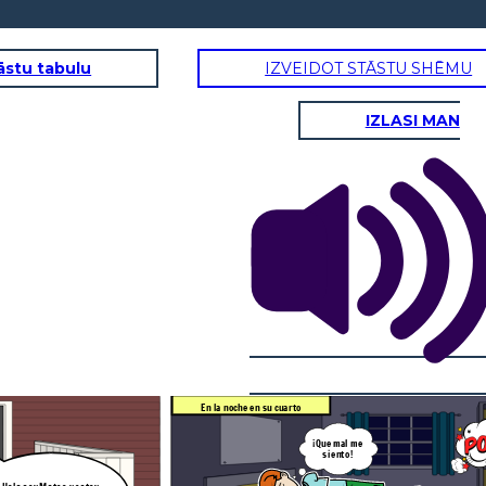
āstu tabulu
IZVEIDOT STĀSTU SHĒMU
IZLASI MAN
De regreso en su casa
¡CÓMO ES POSIBLE
QUE TE HAYAS
DROGADO MATEO,
ESTÁS CASTIGADO!
Llorando en su cuarto
No puedo
dormir.
!Pobre muchacho,
Ya no quiero
tan joven que
mentir.
está¡
Nunca tengo
hambre.
En la noche en su cuarto
¡Que mal me
siento!
Nos quedó muy bien espero
que con esto ayudemos a
Mateo.