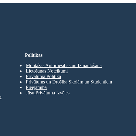
Politikas
Montāžas Autortiesības un Izmantošana
Lietošanas Noteikumi
Privātuma Politika
Privātums un Drošība Skolām un Studentiem
Pieejamība
Jūsu Privātuma Izvēles
a