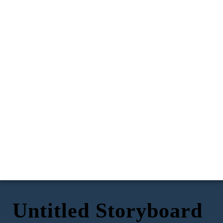
Untitled Storyboard
De regreso en su casa
En la noche en su cuarto
Afuera de la casa