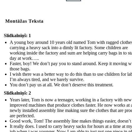
Montāžas Teksta
Slidkalniņš: 1
A young boy around 10 years old named Tom with ragged clothes
carrying a heavy sack into a dimly lit factory. Some children are
working inside the factory and sum are helping carry bags in to sta
day at work…..
Faster, boy! We don’t pay you to stand around. Keep it moving w
those bags.
I wish there was a better way to do this than to use children for la
I’m always tired, and we barely survive.
You don’t pay us at all. We don’t deserve this treatment.
Slidkalniņš: 2
Years later, Tom is now a teenager, working in a factory with ne
improved machines that produce clothes faster. He now works at 
newly installed assembly line making sure the clothes that are pr
are perfected.
Good work, Tom! The assembly line makes things easier, doesn’t 
It really does. I used to carry heavy sacks for hours at a time at m
job when i was younger. Now I am able to just put one piece in p