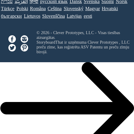
עברית
العَرَبِيَّة
हिन्दी
ру́сский язы́к
Dansk
Svenska
Suomi
Norsk
Türkçe
Polski
Româna
Ceština
Slovenský
Magyar
Hrvatski
български
Lietuvos
Slovenščina
Latvijas
eesti
© 2026 - Clever Prototypes, LLC - Visas tiesības
aizsargātas.
StoryboardThat ir uzņēmuma
Clever Prototypes , LLC
preču zīme, kas reģistrēta ASV Patentu un preču zīmju
birojā.