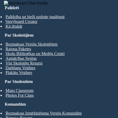
Palīdzēt
Palīdzība un bieži uzdotie jautājumi
Storyboard Creator
Kā drukāt
Par Skolotājiem
Bezmaksas Versija Skolotājiem
Rajona Paketes
Skolu Bibliotēkas un Mediju Centri
Apmācības Sesijas
Visi Skolotāju Resursi
Darblapu Veidnes
Plakātu Veidnes
Par Studentiem
Mans Classroom
Photos For Class
Komandām
Bezmaksas Izmēģinājuma Versija Komandām
Biznesa Resursi