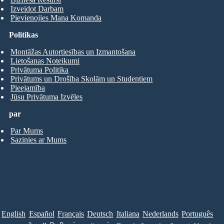
Izveidot Darbam
Pievienojies Mana Komanda
Politikas
Montāžas Autortiesības un Izmantošana
Lietošanas Noteikumi
Privātuma Politika
Privātums un Drošība Skolām un Studentiem
Pieejamība
Jūsu Privātuma Izvēles
par
Par Mums
Sazinies ar Mums
English
Español
Français
Deutsch
Italiana
Nederlands
Português