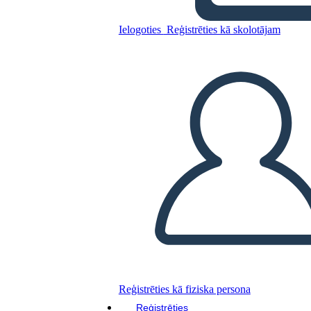
Ielogoties
Reģistrēties kā skolotājam
Kopējiet šo stāstu tabulu
IZVEIDOT STĀSTU SHĒMU
ATSKAŅOT SLAIDRĀDI
IZLASI MAN
Reģistrēties kā fiziska persona
Reģistrēties