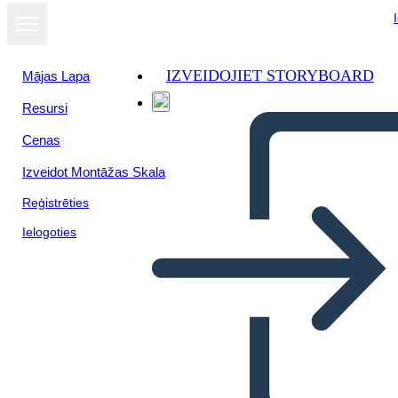
IZVEIDOJIET STORYBOARD
Mājas Lapa
Resursi
Skatīt kā
Cenas
slaidrādi
Izveidot Montāžas Skala
Reģistrēties
Ielogoties
The Industrialism Revolution
and Imperialsim