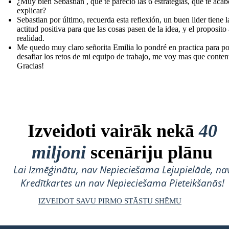
¿Muy bien Sebastian , que te parecio las 6 estrategias, que te aca
explicar?
Sebastian por último, recuerda esta reflexión, un buen lider tiene l
actitud positiva para que las cosas pasen de la idea, y el proposito 
realidad.
Me quedo muy claro señorita Emilia lo pondré en practica para p
desafiar los retos de mi equipo de trabajo, me voy mas que content
Gracias!
Izveidoti vairāk nekā
40
miljoni
scenāriju plānu
Lai Izmēģinātu, nav Nepieciešama Lejupielāde, na
Kredītkartes un nav Nepieciešama Pieteikšanās!
IZVEIDOT SAVU PIRMO STĀSTU SHĒMU