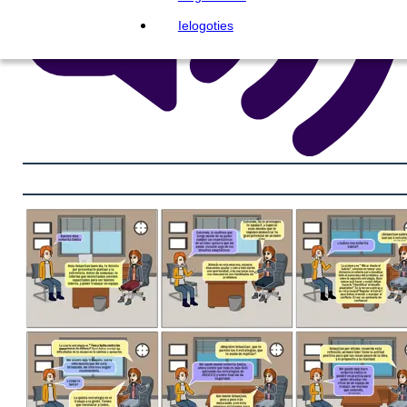
Ielogoties