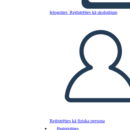
ADAPTATIVO
Ielogoties
Reģistrēties kā skolotājam
Kopējiet šo stāstu tabulu
IZVEIDOT STĀSTU SHĒMU
ATSKAŅOT SLAIDRĀDI
IZLASI MAN
Reģistrēties kā fiziska persona
Reģistrēties