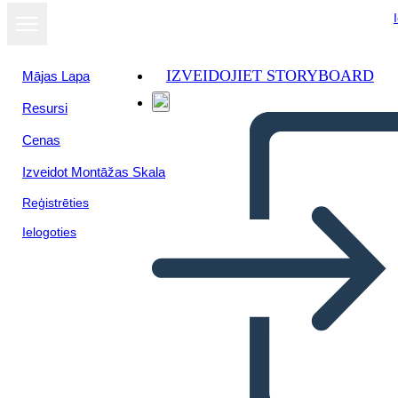
IZVEIDOJIET STORYBOARD
Mājas Lapa
Resursi
Skatīt kā
Cenas
slaidrādi
Izveidot Montāžas Skala
Reģistrēties
Ielogoties
HISTORIETA DE DESAFIO