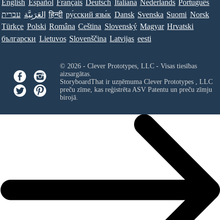
English
Español
Français
Deutsch
Italiana
Nederlands
Português
עברית
العَرَبِيَّة
हिन्दी
ру́сский язы́к
Dansk
Svenska
Suomi
Norsk
Türkçe
Polski
Româna
Ceština
Slovenský
Magyar
Hrvatski
български
Lietuvos
Slovenščina
Latvijas
eesti
© 2026 - Clever Prototypes, LLC - Visas tiesības
aizsargātas.
StoryboardThat ir uzņēmuma
Clever Prototypes , LLC
preču zīme, kas reģistrēta ASV Patentu un preču zīmju
birojā.