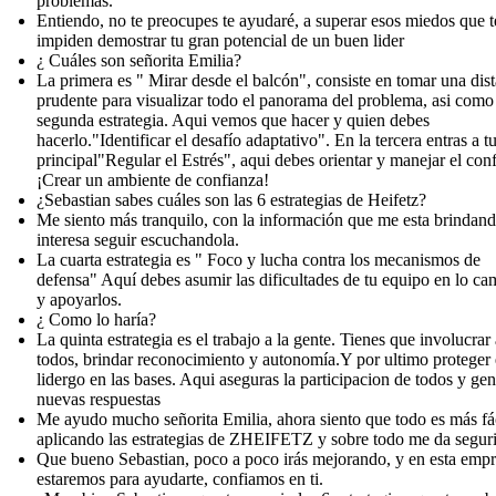
problemas.
Entiendo, no te preocupes te ayudaré, a superar esos miedos que t
impiden demostrar tu gran potencial de un buen lider
¿ Cuáles son señorita Emilia?
La primera es " Mirar desde el balcón", consiste en tomar una dis
prudente para visualizar todo el panorama del problema, asi como
segunda estrategia. Aqui vemos que hacer y quien debes
hacerlo."Identificar el desafío adaptativo". En la tercera entras a tu
principal"Regular el Estrés", aqui debes orientar y manejar el conf
¡Crear un ambiente de confianza!
¿Sebastian sabes cuáles son las 6 estrategias de Heifetz?
Me siento más tranquilo, con la información que me esta brindan
interesa seguir escuchandola.
La cuarta estrategia es " Foco y lucha contra los mecanismos de
defensa" Aquí debes asumir las dificultades de tu equipo en lo ca
y apoyarlos.
¿ Como lo haría?
La quinta estrategia es el trabajo a la gente. Tienes que involucrar 
todos, brindar reconocimiento y autonomía.Y por ultimo proteger 
lidergo en las bases. Aqui aseguras la participacion de todos y ge
nuevas respuestas
Me ayudo mucho señorita Emilia, ahora siento que todo es más fá
aplicando las estrategias de ZHEIFETZ y sobre todo me da segur
Que bueno Sebastian, poco a poco irás mejorando, y en esta emp
estaremos para ayudarte, confiamos en ti.