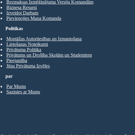
Bezmaksas Izmēģinājuma Versija Komandām
Biznesa Resursi
Izveidot Darbam
Pievienojies Mana Komanda
Politikas
Montāžas Autortiesības un Izmantošana
Lietošanas Noteikumi
Privātuma Politika
Privātums un Drošība Skolām un Studentiem
Pieejamība
Jūsu Privātuma Izvēles
par
Par Mums
Sazinies ar Mums