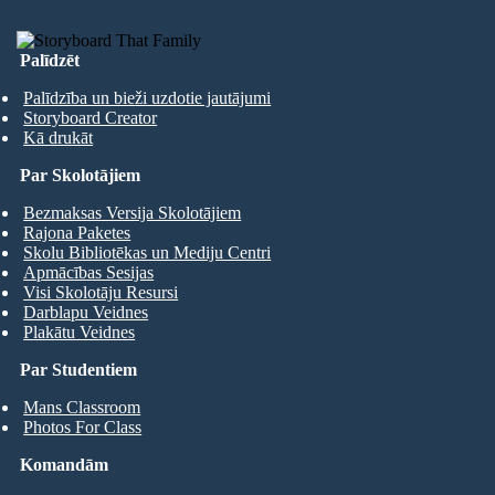
Palīdzēt
Palīdzība un bieži uzdotie jautājumi
Storyboard Creator
Kā drukāt
Par Skolotājiem
Bezmaksas Versija Skolotājiem
Rajona Paketes
Skolu Bibliotēkas un Mediju Centri
Apmācības Sesijas
Visi Skolotāju Resursi
Darblapu Veidnes
Plakātu Veidnes
Par Studentiem
Mans Classroom
Photos For Class
Komandām