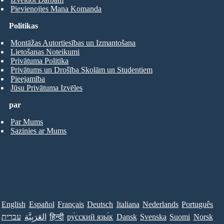
Pievienojies Mana Komanda
Politikas
Montāžas Autortiesības un Izmantošana
Lietošanas Noteikumi
Privātuma Politika
Privātums un Drošība Skolām un Studentiem
Pieejamība
Jūsu Privātuma Izvēles
par
Par Mums
Sazinies ar Mums
English
Español
Français
Deutsch
Italiana
Nederlands
Português
עברית
العَرَبِيَّة
हिन्दी
ру́сский язы́к
Dansk
Svenska
Suomi
Norsk