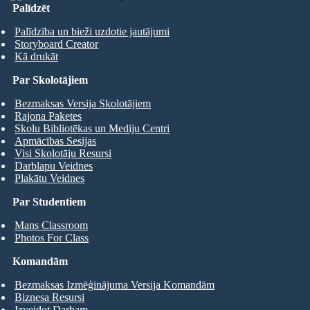
Palīdzēt
Palīdzība un bieži uzdotie jautājumi
Storyboard Creator
Kā drukāt
Par Skolotājiem
Bezmaksas Versija Skolotājiem
Rajona Paketes
Skolu Bibliotēkas un Mediju Centri
Apmācības Sesijas
Visi Skolotāju Resursi
Darblapu Veidnes
Plakātu Veidnes
Par Studentiem
Mans Classroom
Photos For Class
Komandām
Bezmaksas Izmēģinājuma Versija Komandām
Biznesa Resursi
Izveidot Darbam