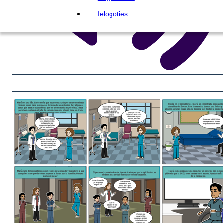
Ielogoties