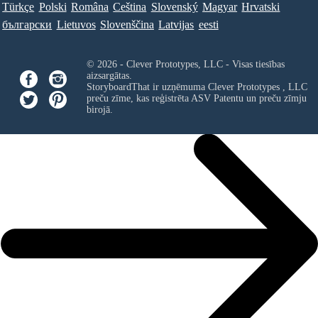
Türkçe
Polski
Româna
Ceština
Slovenský
Magyar
Hrvatski
български
Lietuvos
Slovenščina
Latvijas
eesti
© 2026 - Clever Prototypes, LLC - Visas tiesības
aizsargātas.
StoryboardThat ir uzņēmuma
Clever Prototypes , LLC
preču zīme, kas reģistrēta ASV Patentu un preču zīmju
birojā.