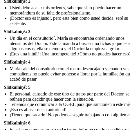
Slidkalniņš: 2
Usted debe acatar mis ordenes, sabe que sino puedo hacer un
memorándum de su falta de profesionalismo.
¡Doctor eso es injusto!, pero esta bien como usted decida, seré su
asistente.
Slidkalniņš: 3
Un día en el consultorio´, María se encontraba ordenando unos
utensilios del Doctor. Este la manda a buscar una fichas y que le 
algunas cosas, ella se demora y el Doctor la empieza a gritar.
¡Eres una inútil! ¡Una incompetente! ¿Cómo no puedes hacer eso
Slidkalniņš: 4
María sale del consultorio con el rostro desencajado y cuando ve 
compañeras no puede evitar ponerse a llorar por la humillación q
acabó de pasar
Slidkalniņš: 5
El personal, cansado de este tipo de tratos por parte del Doctor, se
reúnen para decidir que hacer con la situación.
Tenemos que comunicar a la UGEL para que sancionen a este mé
¡Eso es abusar de su autoridad!
¡Tienen que sacarlo! No podemos seguir trabajando con alguien a
Slidkalniņš: 6
Es así como empezaron a redactar un informe con lo sucedido, pi