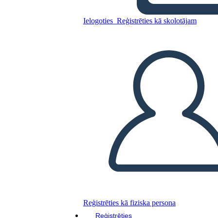
Ielogoties
Reģistrēties kā skolotājam
Kopējiet šo stāstu tabulu
IZVEIDOT STĀSTU SHĒMU
ATSKAŅOT SLAIDRĀDI
IZLASI MAN
Reģistrēties kā fiziska persona
Reģistrēties