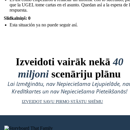
que la UGEL tome cartas en el asunto. Quedan así a la espera de 
respuesta.
Slidkalniņš: 0
Esta situación ya no puede seguir así.
Izveidoti vairāk nekā
40
miljoni
scenāriju plānu
Lai Izmēģinātu, nav Nepieciešama Lejupielāde, na
Kredītkartes un nav Nepieciešama Pieteikšanās!
IZVEIDOT SAVU PIRMO STĀSTU SHĒMU