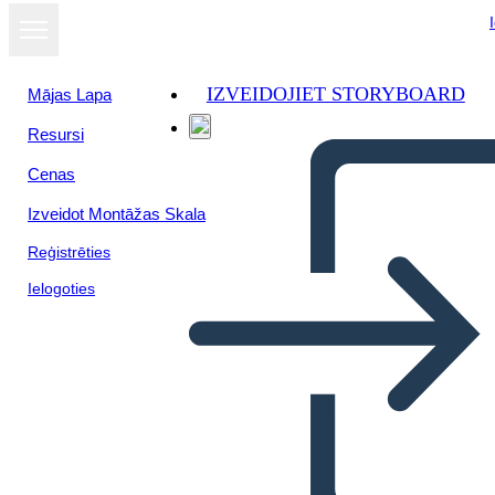
IZVEIDOJIET STORYBOARD
Mājas Lapa
Resursi
Skatīt kā
Cenas
slaidrādi
Izveidot Montāžas Skala
Reģistrēties
Ielogoties
Abuso de autoridad