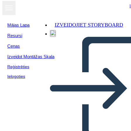
IZVEIDOJIET STORYBOARD
Mājas Lapa
Resursi
Skatīt kā
Cenas
slaidrādi
Izveidot Montāžas Skala
Reģistrēties
Ielogoties