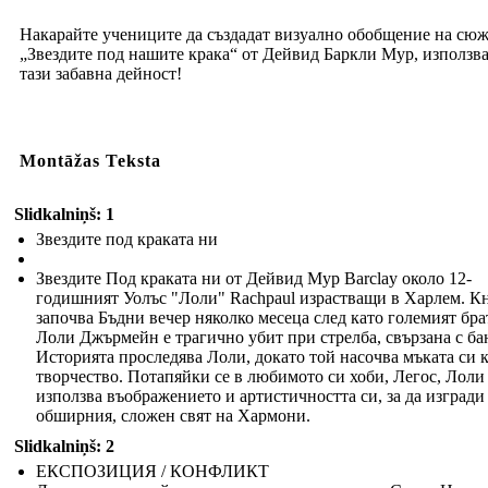
Накарайте учениците да създадат визуално обобщение на сюж
„Звездите под нашите крака“ от Дейвид Баркли Мур, използв
тази забавна дейност!
Montāžas Teksta
Slidkalniņš: 1
Звездите под краката ни
Звездите Под краката ни от Дейвид Мур Barclay около 12-
годишният Уолъс "Лоли" Rachpaul израстващи в Харлем. К
започва Бъдни вечер няколко месеца след като големият бра
Лоли Джърмейн е трагично убит при стрелба, свързана с ба
Историята проследява Лоли, докато той насочва мъката си 
творчество. Потапяйки се в любимото си хоби, Легос, Лоли
използва въображението и артистичността си, за да изгради
обширния, сложен свят на Хармони.
Slidkalniņš: 2
ЕКСПОЗИЦИЯ / КОНФЛИКТ