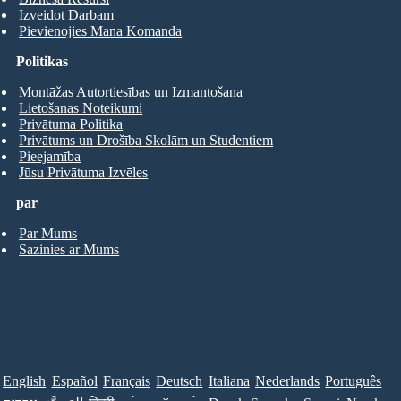
Izveidot Darbam
Pievienojies Mana Komanda
Politikas
Montāžas Autortiesības un Izmantošana
Lietošanas Noteikumi
Privātuma Politika
Privātums un Drošība Skolām un Studentiem
Pieejamība
Jūsu Privātuma Izvēles
par
Par Mums
Sazinies ar Mums
English
Español
Français
Deutsch
Italiana
Nederlands
Português