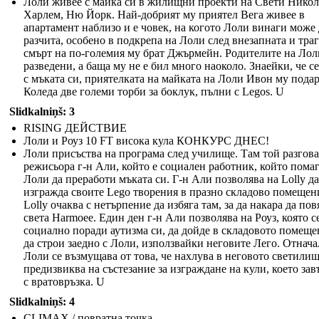
Лоли живее с майка си в жилищни проекти на Свети Никол
Харлем, Ню Йорк. Най-добрият му приятел Вега живее в
апартамент наблизо и е човек, на когото Лоли винаги може 
разчита, особено в подкрепа на Лоли след внезапната и тра
смърт на по-големия му брат Джърмейн. Родителите на Лол
разведени, а баща му не е бил много наоколо. Знаейки, че с
с мъката си, приятелката на майката на Лоли Ивон му подар
Коледа две големи торби за боклук, пълни с Legos. U
Slidkalniņš: 3
RISING ДЕЙСТВИЕ
Лоли и Роуз 10 FT висока кула КОНКУРС ДНЕС!
Лоли присъства на програма след училище. Там той разгова
режисьора г-н Али, който е социален работник, който помаг
Лоли да преработи мъката си. Г-н Али позволява на Lolly да
изгражда своите Lego творения в празно складово помещен
Lolly очаква с нетърпение да избяга там, за да накара да пов
света Harmoee. Един ден г-н Али позволява на Роуз, която с
социално поради аутизма си, да дойде в складовото помеще
да строи заедно с Лоли, използвайки неговите Лего. Отнача
Лоли се възмущава от това, че нахлува в неговото светилищ
предизвиква на състезание за изграждане на кули, което за
с вратовръзка. U
Slidkalniņš: 4
CLIMAX / повратна точка