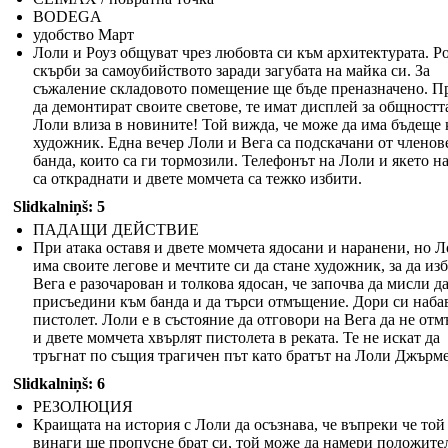
BODEGA
удобство Март
Лоли и Роуз общуват чрез любовта си към архитектурата. Р
скърби за самоубийството заради загубата на майка си. За
съжаление складовото помещение ще бъде преназначено. П
да демонтират своите светове, те имат дисплей за общностт
Лоли влиза в новините! Той вижда, че може да има бъдеще 
художник. Една вечер Лоли и Вега са подскачани от членов
банда, които са ги тормозили. Телефонът на Лоли и якето н
са откраднати и двете момчета са тежко избити.
Slidkalniņš: 5
ПАДАЩИ ДЕЙСТВИЕ
При атака оставя и двете момчета ядосани и наранени, но 
има своите легове и мечтите си да стане художник, за да изб
Вега е разочарован и толкова ядосан, че започва да мисли да
присъедини към банда и да търси отмъщение. Дори си наба
пистолет. Лоли е в състояние да отговори на Вега да не от
и двете момчета хвърлят пистолета в реката. Те не искат да
тръгнат по същия трагичен път като братът на Лоли Джърм
Slidkalniņš: 6
РЕЗОЛЮЦИЯ
Краищата на история с Лоли да осъзнава, че въпреки че той
винаги ще пропусне брат си, той може да намери положите