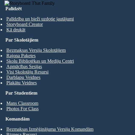
Palīdzēt
Palīdzība un bieži uzdotie jautājumi
Storyboard Creator
Kā drukāt
Par Skolotājiem
Bezmaksas Versija Skolotājiem
Rajona Paketes
Skolu Bibliotēkas un Mediju Centri
Apmācības Sesijas
Visi Skolotāju Resursi
Darblapu Veidnes
Plakātu Veidnes
Par Studentiem
Mans Classroom
Photos For Class
Komandām
Bezmaksas Izmēģinājuma Versija Komandām
Biznesa Resursi