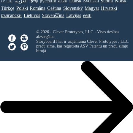
עברית
العَرَبِيَّة
हिन्दी
ру́сский язы́к
Dansk
Svenska
Suomi
Norsk
Türkçe
Polski
Româna
Ceština
Slovenský
Magyar
Hrvatski
български
Lietuvos
Slovenščina
Latvijas
eesti
© 2026 - Clever Prototypes, LLC - Visas tiesības
aizsargātas.
StoryboardThat ir uzņēmuma
Clever Prototypes , LLC
preču zīme, kas reģistrēta ASV Patentu un preču zīmju
birojā.