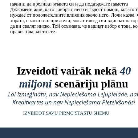
начини да преливат мъката си и да поддържате паметта
Джърмейн жив, като говоря с него и търсят помощ, когато т
нуждае от положителните влияния около него. Лоли казва, 
хората, с които сте приятели, могат или да ви вдигнат нагор
да ви свалят ниско. Той осъзнава, че вашият избор е това, к
прави това, което сте.
Izveidoti vairāk nekā
40
miljoni
scenāriju plānu
Lai Izmēģinātu, nav Nepieciešama Lejupielāde, na
Kredītkartes un nav Nepieciešama Pieteikšanās!
IZVEIDOT SAVU PIRMO STĀSTU SHĒMU