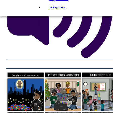
Ielogoties