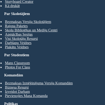
Storyboard Creator
Kā drukāt
Par Skolotājiem
Bezmaksas Versija Skolotājiem
Rajona Paketes
Skolu Bibliotēkas un Mediju Centri
Apmācības Sesijas
Visi Skolotāju Resursi
Darblapu Veidnes
Plakātu Veidnes
Par Studentiem
Mans Classroom
Photos For Class
Komandām
Bezmaksas Izmēģinājuma Versija Komandām
Biznesa Resursi
Izveidot Darbam
Pievienojies Mana Komanda
Politikas