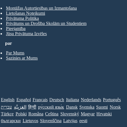
Montāžas Autortiesības un Izmantošana
Lietošanas Noteikumi
Privātuma Politika
Privātums un Drošība Skolām un Studentiem
Pieejamība
Jūsu Privātuma Izvēles
par
Par Mums
Sazinies ar Mums
English
Español
Français
Deutsch
Italiana
Nederlands
Português
עברית
العَرَبِيَّة
हिन्दी
ру́сский язы́к
Dansk
Svenska
Suomi
Norsk
Türkçe
Polski
Româna
Ceština
Slovenský
Magyar
Hrvatski
български
Lietuvos
Slovenščina
Latvijas
eesti