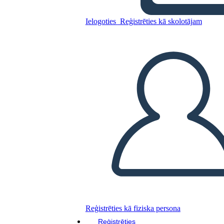
Ielogoties
Reģistrēties kā skolotājam
Kopējiet šo stāstu tabulu
IZVEIDOT STĀSTU SHĒMU
ATSKAŅOT SLAIDRĀDI
IZLASI MAN
Reģistrēties kā fiziska persona
Reģistrēties