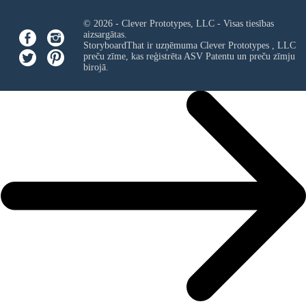
© 2026 - Clever Prototypes, LLC - Visas tiesības
aizsargātas.
StoryboardThat ir uzņēmuma
Clever Prototypes , LLC
preču zīme, kas reģistrēta ASV Patentu un preču zīmju
birojā.