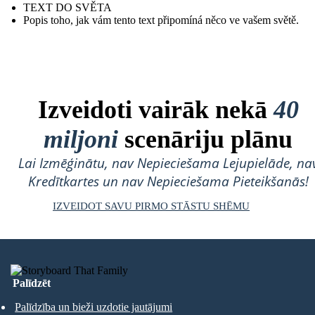
TEXT DO SVĚTA
Popis toho, jak vám tento text připomíná něco ve vašem světě.
Izveidoti vairāk nekā
40
miljoni
scenāriju plānu
Lai Izmēģinātu, nav Nepieciešama Lejupielāde, na
Kredītkartes un nav Nepieciešama Pieteikšanās!
IZVEIDOT SAVU PIRMO STĀSTU SHĒMU
Palīdzēt
Palīdzība un bieži uzdotie jautājumi