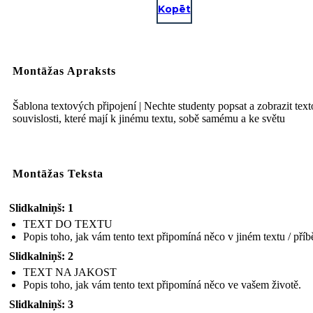
Kopēt
Montāžas Apraksts
Šablona textových připojení | Nechte studenty popsat a zobrazit tex
souvislosti, které mají k jinému textu, sobě samému a ke světu
Montāžas Teksta
Slidkalniņš: 1
TEXT DO TEXTU
Popis toho, jak vám tento text připomíná něco v jiném textu / příb
Slidkalniņš: 2
TEXT NA JAKOST
Popis toho, jak vám tento text připomíná něco ve vašem životě.
Slidkalniņš: 3