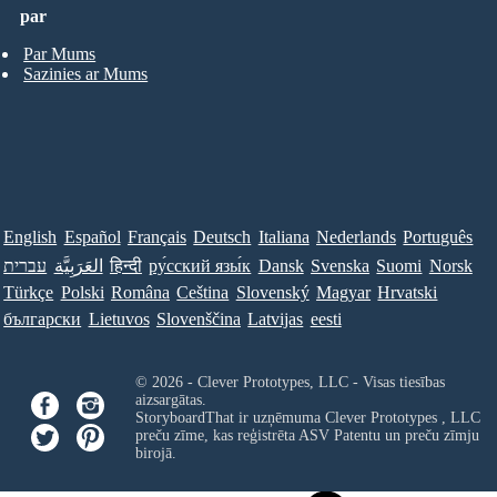
par
Par Mums
Sazinies ar Mums
English
Español
Français
Deutsch
Italiana
Nederlands
Português
עברית
العَرَبِيَّة
हिन्दी
ру́сский язы́к
Dansk
Svenska
Suomi
Norsk
Türkçe
Polski
Româna
Ceština
Slovenský
Magyar
Hrvatski
български
Lietuvos
Slovenščina
Latvijas
eesti
© 2026 - Clever Prototypes, LLC - Visas tiesības
aizsargātas.
StoryboardThat ir uzņēmuma
Clever Prototypes , LLC
preču zīme, kas reģistrēta ASV Patentu un preču zīmju
birojā.