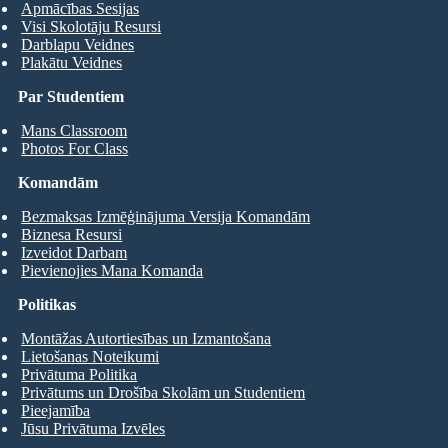
Apmācības Sesijas
Visi Skolotāju Resursi
Darblapu Veidnes
Plakātu Veidnes
Par Studentiem
Mans Classroom
Photos For Class
Komandām
Bezmaksas Izmēģinājuma Versija Komandām
Biznesa Resursi
Izveidot Darbam
Pievienojies Mana Komanda
Politikas
Montāžas Autortiesības un Izmantošana
Lietošanas Noteikumi
Privātuma Politika
Privātums un Drošība Skolām un Studentiem
Pieejamība
Jūsu Privātuma Izvēles