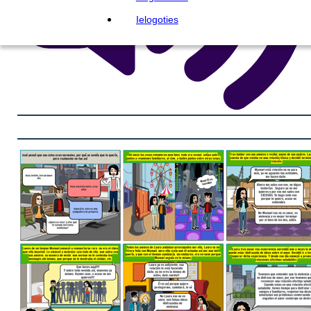
Ielogoties