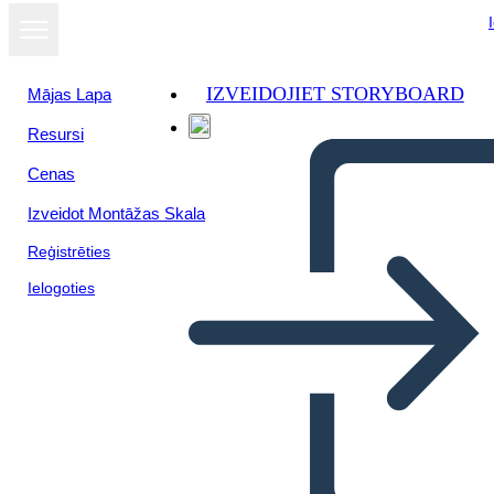
IZVEIDOJIET STORYBOARD
Mājas Lapa
Resursi
Skatīt kā
Cenas
slaidrādi
Izveidot Montāžas Skala
Reģistrēties
Ielogoties