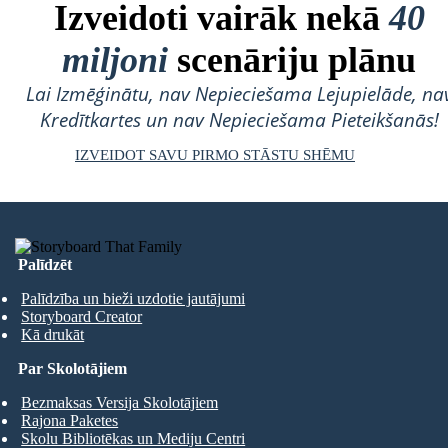
Izveidoti vairāk nekā
40
miljoni
scenāriju plānu
Lai Izmēģinātu, nav Nepieciešama Lejupielāde, na
Kredītkartes un nav Nepieciešama Pieteikšanās!
IZVEIDOT SAVU PIRMO STĀSTU SHĒMU
Palīdzēt
Palīdzība un bieži uzdotie jautājumi
Storyboard Creator
Kā drukāt
Par Skolotājiem
Bezmaksas Versija Skolotājiem
Rajona Paketes
Skolu Bibliotēkas un Mediju Centri