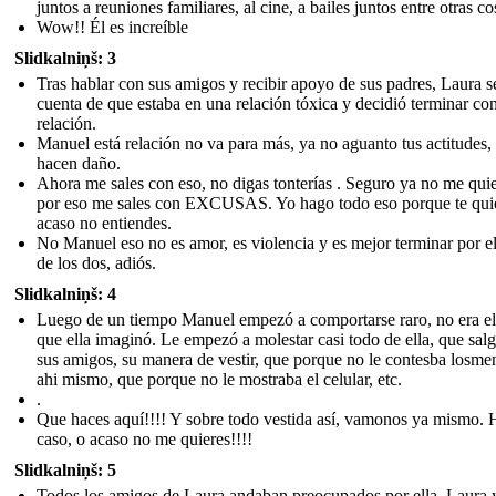
juntos a reuniones familiares, al cine, a bailes juntos entre otras co
Wow!! Él es increíble
Slidkalniņš: 3
Tras hablar con sus amigos y recibir apoyo de sus padres, Laura s
cuenta de que estaba en una relación tóxica y decidió terminar co
relación.
Manuel está relación no va para más, ya no aguanto tus actitudes,
hacen daño.
Ahora me sales con eso, no digas tonterías . Seguro ya no me qui
por eso me sales con EXCUSAS. Yo hago todo eso porque te qui
acaso no entiendes.
No Manuel eso no es amor, es violencia y es mejor terminar por e
de los dos, adiós.
Slidkalniņš: 4
Luego de un tiempo Manuel empezó a comportarse raro, no era el
que ella imaginó. Le empezó a molestar casi todo de ella, que sal
sus amigos, su manera de vestir, que porque no le contesba losme
ahi mismo, que porque no le mostraba el celular, etc.
.
Que haces aquí!!!! Y sobre todo vestida así, vamonos ya mismo.
caso, o acaso no me quieres!!!!
Slidkalniņš: 5
Todos los amigos de Laura andaban preocupados por ella, Laura 