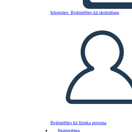
Relación tóxica
Ielogoties
Reģistrēties kā skolotājam
Kopējiet šo stāstu tabulu
IZVEIDOT STĀSTU SHĒMU
ATSKAŅOT SLAIDRĀDI
IZLASI MAN
Reģistrēties kā fiziska persona
Reģistrēties