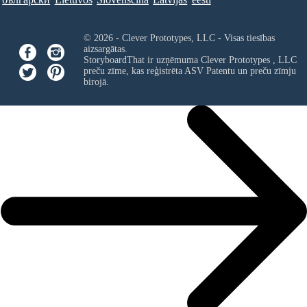
© 2026 - Clever Prototypes, LLC - Visas tiesības
aizsargātas.
StoryboardThat ir uzņēmuma
Clever Prototypes , LLC
preču zīme, kas reģistrēta ASV Patentu un preču zīmju
birojā.