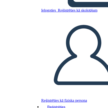
Kopējiet šo stāstu tabulu
Ielogoties
Reģistrēties kā skolotājam
IZVEIDOT STĀSTU SHĒMU
ATSKAŅOT SLAIDRĀDI
IZLASI MAN
Reģistrēties kā fiziska persona
Reģistrēties