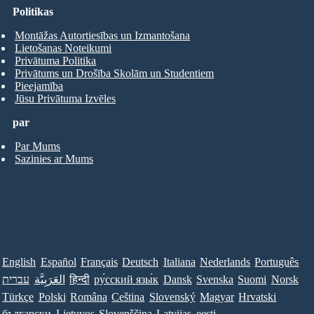
Politikas
Montāžas Autortiesības un Izmantošana
Lietošanas Noteikumi
Privātuma Politika
Privātums un Drošība Skolām un Studentiem
Pieejamība
Jūsu Privātuma Izvēles
par
Par Mums
Sazinies ar Mums
English
Español
Français
Deutsch
Italiana
Nederlands
Português
עברית
العَرَبِيَّة
हिन्दी
ру́сский язы́к
Dansk
Svenska
Suomi
Norsk
Türkçe
Polski
Româna
Ceština
Slovenský
Magyar
Hrvatski
български
Lietuvos
Slovenščina
Latvijas
eesti