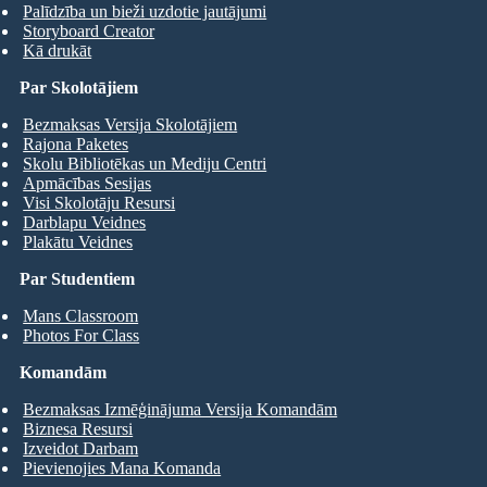
Palīdzība un bieži uzdotie jautājumi
Storyboard Creator
Kā drukāt
Par Skolotājiem
Bezmaksas Versija Skolotājiem
Rajona Paketes
Skolu Bibliotēkas un Mediju Centri
Apmācības Sesijas
Visi Skolotāju Resursi
Darblapu Veidnes
Plakātu Veidnes
Par Studentiem
Mans Classroom
Photos For Class
Komandām
Bezmaksas Izmēģinājuma Versija Komandām
Biznesa Resursi
Izveidot Darbam
Pievienojies Mana Komanda