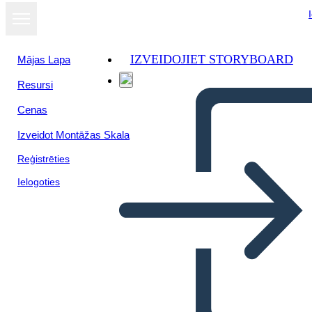
IZVEIDOJIET STORYBOARD
Mājas Lapa
Resursi
Cenas
Izveidot Montāžas Skala
Reģistrēties
Ielogoties
Blank Cell med afsnit