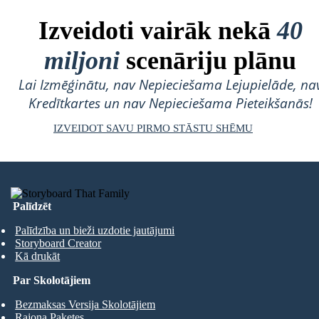
Izveidoti vairāk nekā
40
miljoni
scenāriju plānu
Lai Izmēģinātu, nav Nepieciešama Lejupielāde, na
Kredītkartes un nav Nepieciešama Pieteikšanās!
IZVEIDOT SAVU PIRMO STĀSTU SHĒMU
Palīdzēt
Palīdzība un bieži uzdotie jautājumi
Storyboard Creator
Kā drukāt
Par Skolotājiem
Bezmaksas Versija Skolotājiem
Rajona Paketes