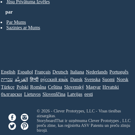
Jūsu Privātuma Izvēles
par
Par Mums
Sazinies ar Mums
English
Español
Français
Deutsch
Italiana
Nederlands
Português
עברית
العَرَبِيَّة
हिन्दी
ру́сский язы́к
Dansk
Svenska
Suomi
Norsk
Türkçe
Polski
Româna
Ceština
Slovenský
Magyar
Hrvatski
български
Lietuvos
Slovenščina
Latvijas
eesti
© 2026 - Clever Prototypes, LLC - Visas tiesības
aizsargātas.
StoryboardThat ir uzņēmuma
Clever Prototypes , LLC
preču zīme, kas reģistrēta ASV Patentu un preču zīmju
birojā.