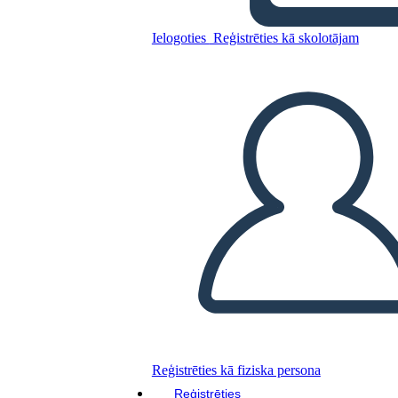
Einweihung
Ielogoties
Reģistrēties kā skolotājam
Kopējiet šo stāstu tabulu
IZVEIDOT STĀSTU SHĒMU
ATSKAŅOT SLAIDRĀDI
IZLASI MAN
Reģistrēties kā fiziska persona
Reģistrēties