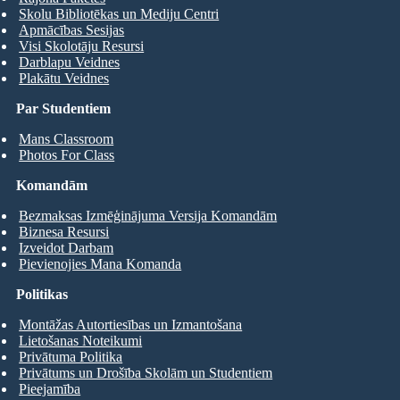
Skolu Bibliotēkas un Mediju Centri
Apmācības Sesijas
Visi Skolotāju Resursi
Darblapu Veidnes
Plakātu Veidnes
Par Studentiem
Mans Classroom
Photos For Class
Komandām
Bezmaksas Izmēģinājuma Versija Komandām
Biznesa Resursi
Izveidot Darbam
Pievienojies Mana Komanda
Politikas
Montāžas Autortiesības un Izmantošana
Lietošanas Noteikumi
Privātuma Politika
Privātums un Drošība Skolām un Studentiem
Pieejamība