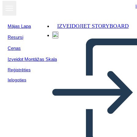
IZVEIDOJIET STORYBOARD
Mājas Lapa
Resursi
Cenas
Izveidot Montāžas Skala
Reģistrēties
Ielogoties
Monomythos – Teil Zwei –
Höchste Prüfung Oder