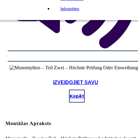
Ielogoties
IZVEIDOJIET SAVU
Kopēt
Montāžas Apraksts