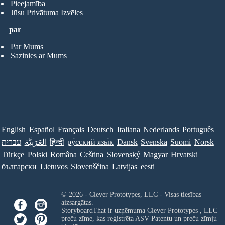
Pieejamība
Jūsu Privātuma Izvēles
par
Par Mums
Sazinies ar Mums
English
Español
Français
Deutsch
Italiana
Nederlands
Português
עברית
العَرَبِيَّة
हिन्दी
ру́сский язы́к
Dansk
Svenska
Suomi
Norsk
Türkçe
Polski
Româna
Ceština
Slovenský
Magyar
Hrvatski
български
Lietuvos
Slovenščina
Latvijas
eesti
© 2026 - Clever Prototypes, LLC - Visas tiesības
aizsargātas.
StoryboardThat ir uzņēmuma
Clever Prototypes , LLC
preču zīme, kas reģistrēta ASV Patentu un preču zīmju