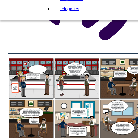
Ielogoties