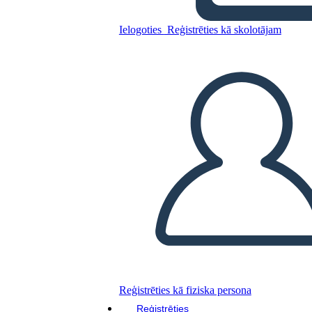
Ielogoties
Reģistrēties kā skolotājam
Kopējiet šo stāstu tabulu
IZVEIDOT STĀSTU SHĒMU
ATSKAŅOT SLAIDRĀDI
IZLASI MAN
Reģistrēties kā fiziska persona
Reģistrēties