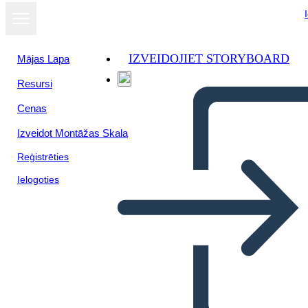
IZVEIDOJIET STORYBOARD
Mājas Lapa
Resursi
Skatīt kā
Cenas
slaidrādi
Izveidot Montāžas Skala
Reģistrēties
Ielogoties
NEGOCIACIÓN