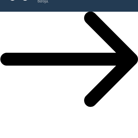
birojā.