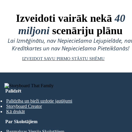
Izveidoti vairāk nekā
40
miljoni
scenāriju plānu
Lai Izmēģinātu, nav Nepieciešama Lejupielāde, na
Kredītkartes un nav Nepieciešama Pieteikšanās!
IZVEIDOT SAVU PIRMO STĀSTU SHĒMU
Palīdzēt
Palīdzība un bieži uzdotie jautājumi
Storyboard Creator
Kā drukāt
Par Skolotājiem
Bezmaksas Versija Skolotājiem