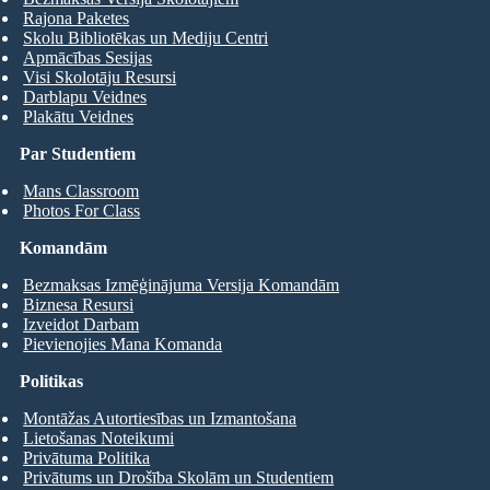
Rajona Paketes
Skolu Bibliotēkas un Mediju Centri
Apmācības Sesijas
Visi Skolotāju Resursi
Darblapu Veidnes
Plakātu Veidnes
Par Studentiem
Mans Classroom
Photos For Class
Komandām
Bezmaksas Izmēģinājuma Versija Komandām
Biznesa Resursi
Izveidot Darbam
Pievienojies Mana Komanda
Politikas
Montāžas Autortiesības un Izmantošana
Lietošanas Noteikumi
Privātuma Politika
Privātums un Drošība Skolām un Studentiem